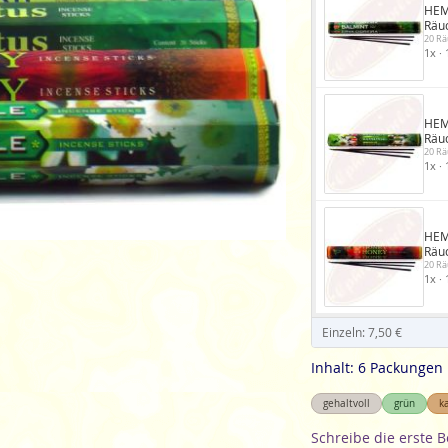
HEM
Räu
20 Rä
1x · 
HEM
Räu
20 Rä
1x · 
HEM
Räu
20 Rä
1x · 
Einzeln: 7,50 €
Inhalt: 6 Packungen
gehaltvoll
grün
k
Schreibe die erste 