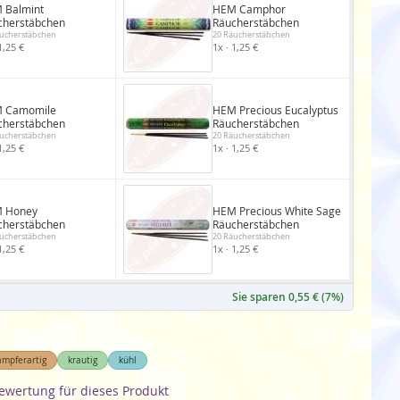
 Balmint
HEM Camphor
cherstäbchen
Räucherstäbchen
ucherstäbchen
20 Räucherstäbchen
1,25 €
1x · 1,25 €
 Camomile
HEM Precious Eucalyptus
cherstäbchen
Räucherstäbchen
ucherstäbchen
20 Räucherstäbchen
1,25 €
1x · 1,25 €
 Honey
HEM Precious White Sage
cherstäbchen
Räucherstäbchen
ucherstäbchen
20 Räucherstäbchen
1,25 €
1x · 1,25 €
Sie sparen 0,55 € (7%)
ampferartig
krautig
kühl
Bewertung für dieses Produkt