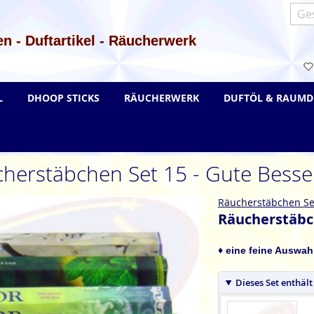
Such
n - Duftartikel - Räucherwerk
L
DHOOP STICKS
RÄUCHERWERK
DUFTÖL & RAUMD
herstäbchen Set 15 - Gute Bess
Räucherstäbchen Se
Räucherstäbch
♦ eine feine Auswahl
Dieses Set enthält 