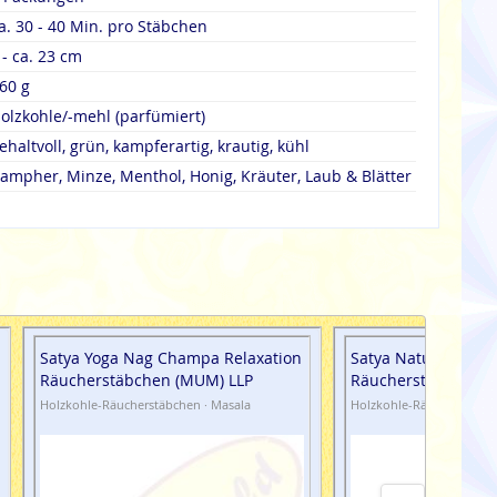
a. 30 - 40 Min. pro Stäbchen
 - ca. 23 cm
60 g
olzkohle/-mehl (parfümiert)
ehaltvoll, grün, kampferartig, krautig, kühl
ampher, Minze, Menthol, Honig, Kräuter, Laub & Blätter
Satya Yoga Nag Champa Relaxation
Satya Natural Cha
Räucherstäbchen (MUM) LLP
Räucherstäbchen (
Holzkohle-Räucherstäbchen · Masala
Holzkohle-Räucherstäbch