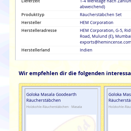
Lieferzeit
1-4 Werktage nach Zahlu
abweichend)
Produkttyp
Räucherstäbchen Set
Hersteller
HEM Corporation
Herstelleradresse
HEM Corporation, G-5, Rid
Road, Mulund (E), Mumbai 
exports@hemincense.co
Herstellerland
Indien
Wir empfehlen dir die folgenden interessa
Goloka Masala Goodearth
Goloka Mas
Räucherstäbchen
Räucherst
Holzkohle-Räucherstäbchen · Masala
Holzkohle-Räu