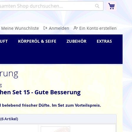
Warenk
Suche
e
Meine Wunschliste
Anmelden
Ein Konto erstellen
UFT
KÖRPERÖL & SEIFE
ZUBEHÖR
EXTRAS
erung
t
en Set 15 - Gute Besserung
 belebend frischer Düfte. Im Set zum Vorteilspreis.
(6 Artikel)