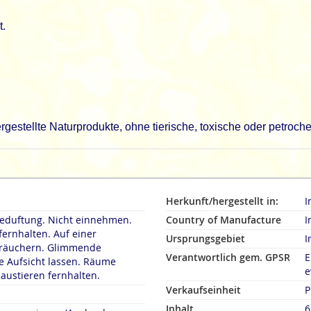
t.
gestellte Naturprodukte, ohne tierische, toxische oder petroc
Herkunft/hergestellt in:
I
duftung. Nicht einnehmen.
Country of Manufacture
I
fernhalten. Auf einer
Ursprungsgebiet
I
rn. Glimmende
Verantwortlich gem. GPSR
E
 Aufsicht lassen. Räume
e
austieren fernhalten.
Verkaufseinheit
P
Inhalt
6