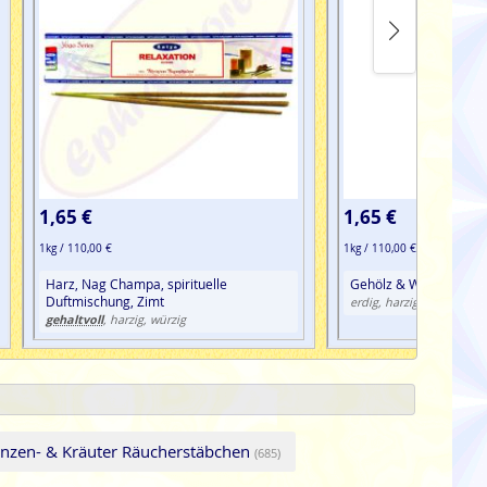
1,65 €
1,65 €
1kg / 110,00 €
1kg / 110,00 €
Harz, Nag Champa, spirituelle
Gehölz & Wurzeln, Har
Duftmischung, Zimt
erdig, harzig, würzig
gehaltvoll
, harzig, würzig
anzen- & Kräuter Räucherstäbchen
(685)