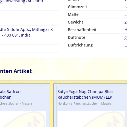
ngsanweisung (Ausland
Glimmzeit
c
Maße
L
Gewicht
2
dhi Siddhi Apts., Mithagar X
Beschaffenheit
H
- 400 081, India,
Duftnote
g
m
Duftrichtung
C
nten Artikel:
ala Saffron
Satya Yoga Nag Champa Bliss
äbchen
Räucherstäbchen (MUM) LLP
cherstäbchen · Masala
Holzkohle-Räucherstäbchen · Masala