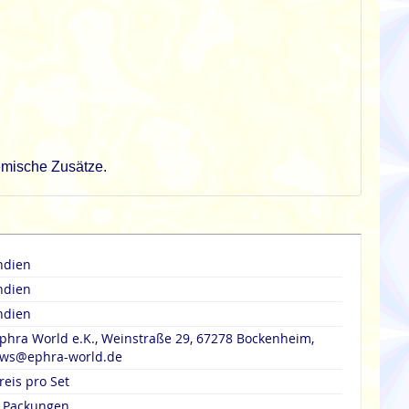
hemische Zusätze.
ndien
ndien
ndien
phra World e.K., Weinstraße 29, 67278 Bockenheim,
ws@ephra-world.de
reis pro Set
 Packungen