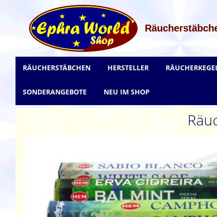
Zum
Inhalt
springen
Räucherstäbche
RÄUCHERSTÄBCHEN
HERSTELLER
RÄUCHERKEGE
SONDERANGEBOTE
NEU IM SHOP
Räuc
Zum
Ende
der
Bildgalerie
springen