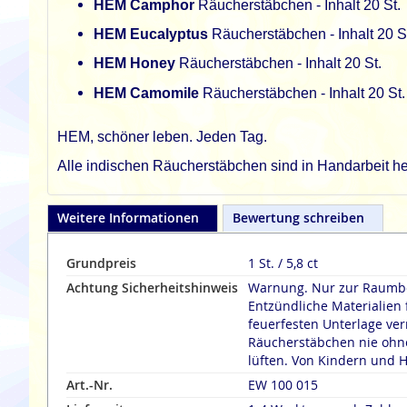
HEM Camphor
Räucherstäbchen - Inhalt 20
St.
HEM Eucalyptus
Räucherstäbchen - Inhalt 20
S
HEM Honey
Räucherstäbchen - Inhalt 20
St.
HEM Camomile
Räucherstäbchen - Inhalt 20
St.
HEM, schöner leben. Jeden Tag.
Alle indischen Räucherstäbchen sind in Handarbeit her
Weitere Informationen
Bewertung schreiben
Grundpreis
1 St. / 5,8 ct
Achtung Sicherheitshinweis
Warnung. Nur zur Raumbe
Entzündliche Materialien 
feuerfesten Unterlage verräuche
Räucherstäbchen nie ohne
lüften. Von Kindern und H
Art.-Nr.
EW 100 015