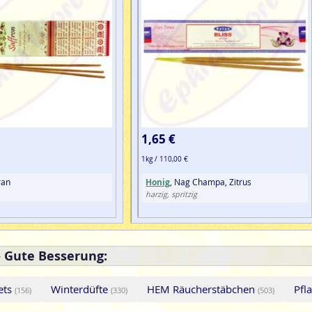
1,65 €
1kg / 110,00 €
ran
Honig
, Nag Champa, Zitrus
harzig, spritzig
- Gute Besserung:
ets
Winterdüfte
HEM Räucherstäbchen
Pfl
(156)
(330)
(503)