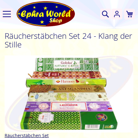
W
Suche
Räucherstäbchen Set 24 - Klang der
Stille
Zum
Ende
der
Bildgalerie
springen
Zum
Räucherstäbchen Set