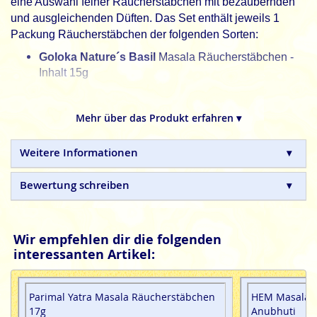
eine Auswahl feiner Räucherstäbchen mit bezaubernden
und ausgleichenden Düften. Das Set enthält jeweils 1
Packung Räucherstäbchen der folgenden Sorten:
Goloka Nature´s Basil
Masala Räucherstäbchen -
Inhalt 15g
Goloka Organica Astagandha
Masala
Räucherstäbchen - Inhalt 15g
Mehr über das Produkt erfahren ▾
Ayurvedic Patchouli
Masala Räucherstäbchen -
Inhalt 15g
Weitere Informationen
Stamford Masala Lavender Fields
Bewertung schreiben
Räucherstäbchen - Inhalt 15
St.
Padmini Sai Mähimä
Masala Räucherstäbchen -
Inhalt 15g
Wir empfehlen dir die folgenden
Nandita Mantra Meditation
Masala
interessanten Artikel:
Räucherstäbchen - Inhalt 15g
Parimal Yatra Masala Räucherstäbchen
HEM Masala 
Alle indischen Räucherstäbchen sind in Handarbeit
17g
Anubhuti
hergestellte Naturprodukte, ohne tierische, toxische oder