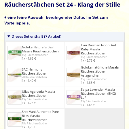
Anfang
Räucherstäbchen Set 24 - Klang der Stille
der
Bildgalerie
♦ eine feine Auswahl beruhigender Düfte. Im Set zum
springen
Vorteilspreis.
Dieses Set enthält (7 Artikel)
Hari Darshan Noor Oud
Goloka Nature´s Basil
Ruby Masala
Masala Räucherstäbchen
Räucherstäbchen
15g Räucherstäbchen
15g Räucherstäbchen
1x · 1,65 €
1x · 2,75 €
Goloka natürliche Masala
SAC Harmony
Räucherstäbchen
Räucherstäbchen
Astagandha
20 Räucherstäbchen
15g Räucherstäbchen
1x · 1,40 €
1x · 1,85 €
Satya Lavender Masala
Ullas Agarveda Masala
Räucherstäbchen (BNG)
Räucherstäbchen
LLP
15g Räucherstäbchen
15g Räucherstäbchen
1x · 1,75 €
1x · 1,65 €
Sree Vani Authentic Pure
Bliss Masala
Räucherstäbchen
15g Räucherstäbchen
1x · 1,75 €