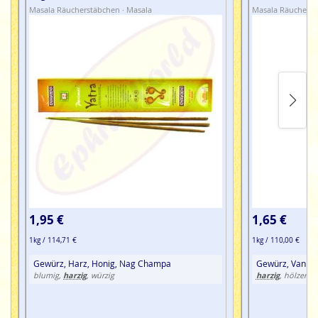
Masala Räucherstäbchen · Masala
Masala Räucherst
petrochemische Zusätze.
1,95 €
1,65 €
1kg / 114,71 €
1kg / 110,00 €
Gewürz, Harz, Honig, Nag Champa
Gewürz, Vanille
harzig
harzig
blumig,
, würzig
, hölzern,