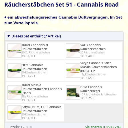
Anfang
Räucherstäbchen Set 51 - Cannabis Road
der
Bildgalerie
♦ ein abwechslungsreiches Cannabis Duftvergnügen. Im Set
springen
zum Vorteilspreis.
Dieses Set enthält (7 Artikel)
Tulasi Cannabis XL
SAC Cannabis
Räucherstäbchen
Räucherstäbchen
10 XL Räucherstäbchen
20 Räucherstäbchen
1x · 3,80 €
1x · 1,40 €
Satya Cannabis Earth
HEM Cannabis
Masala Räucherstäbchen
Räucherstäbchen
(BNG) LLP
20 Räucherstäbchen
15g Räucherstäbchen
1x · 1,25 €
1x · 1,65 €
Tulasi Masala
HEM Cannabis
Räucherstäbchen Cannabis
Räucherkegel
(Hanf)
10 Räucherkegel & 1 Absteller
15g Räucherstäbchen
1x · 1,25 €
1x · 1,65 €
Satya (MUM) LLP Cannabis
Räucherstäbchen
20 Räucherstäbchen
1x · 1,30 €
Einzeln: 12,30 €
Sie sparen 0,85 € (7%)