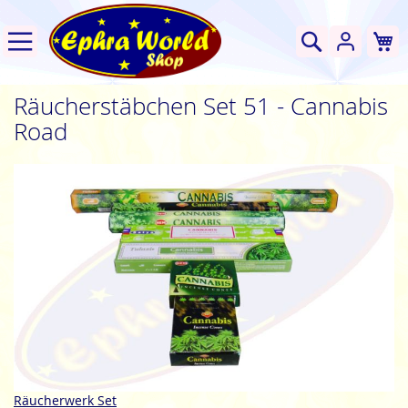
W
Suche
Räucherstäbchen Set 51 - Cannabis
Road
Zum
Ende
der
Bildgalerie
springen
Zum
Räucherwerk Set