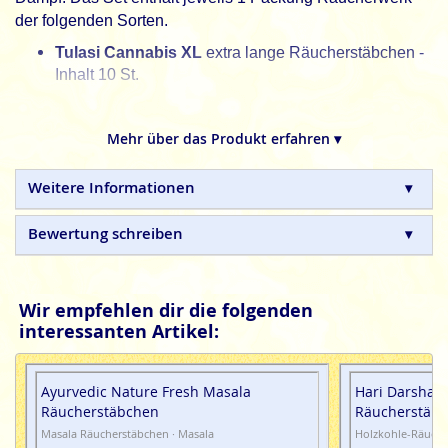
der folgenden Sorten.
Tulasi Cannabis XL
extra lange Räucherstäbchen -
Inhalt 10 St.
SAC Cannabis
Räucherstäbchen - Inhalt 20 St.
Mehr über das Produkt erfahren ▾
HEM Cannabis
Räucherstäbchen - Inhalt 20 St.
Satya Cannabis
Masala Räucherstäbchen (BNG)
Weitere Informationen
LLP - Inhalt 15g
Tulasi Cannabis
Masala Räucherstäbchen - Inhalt
Bewertung schreiben
15g
HEM Cannabis
Räucherkegel - Inhalt 10 Kgl.
Wir empfehlen dir die folgenden
SAC Cannabis
Räucherkegel - Inhalt 10 Kgl.
interessanten Artikel:
↑↑ abweichend zum Bild ↓↓
Satya (MUM) LLP Cannabis
Räucherstäbchen -
Ayurvedic Nature Fresh Masala
Hari Darshan 
Inhalt 20 St.
Räucherstäbchen
Räucherstäbc
Masala Räucherstäbchen · Masala
Holzkohle-Räuche
Alle Räucherstäbchen und Räucherkegel im Set sind