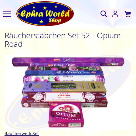
W
Suche
Räucherstäbchen Set 52 - Opium
Road
Zum
Ende
der
Bildgalerie
springen
Zum
Räucherwerk Set