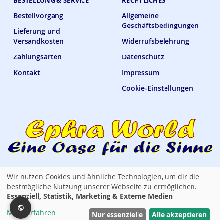
BESTELLUNG & SERVICE
RECHTLICHES
Bestellvorgang
Allgemeine
Geschäftsbedingungen
Lieferung und
Versandkosten
Widerrufsbelehrung
Zahlungsarten
Datenschutz
Kontakt
Impressum
Cookie-Einstellungen
Wir nutzen Cookies und ähnliche Technologien, um dir die
Ephra World Shop —
verbindet · versorgt · verwöhnt
bestmögliche Nutzung unserer Webseite zu ermöglichen.
Essenziell, Statistik, Marketing & Externe Medien
Copyright © 2014 - 2026 Ephra World. Alle Rechte vorbehalten. / All rights
Mehr erfahren
reserved. Powered by Lemmy Tauer
Nur essenzielle
Alle akzeptieren