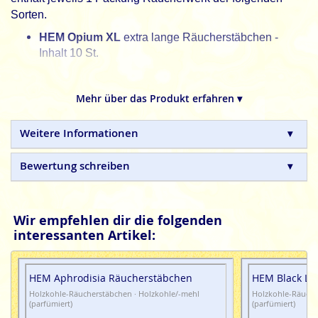
Sorten.
HEM Opium XL
extra lange Räucherstäbchen -
Inhalt 10 St.
HEM Opium
Räucherstäbchen - Inhalt 20 St.
Mehr über das Produkt erfahren ▾
HEM Black Opium
Räucherstäbchen - Inhalt 20 St.
SAC Opium
Räucherstäbchen - Inhalt 20 St.
Weitere Informationen
Green Tree Opium
Räucherstäbchen - Inhalt 20 St.
Bewertung schreiben
Ullas Black Opium
Smudge Räucherstäbchen -
Inhalt 25g
Satya Opium
Masala Räucherstäbchen - Inhalt 15g
Wir empfehlen dir die folgenden
HEM Opium
Räucherkegel - Inhalt 10 Kgl.
interessanten Artikel:
Alle Räucherstäbchen und Räucherkegel im Set sind
100% natürlich, ohne Schadstoffe und in Handarbeit
HEM Aphrodisia Räucherstäbchen
HEM Black Lo
gefertigt.
Holzkohle-Räucherstäbchen · Holzkohle/-mehl
Holzkohle-Räuche
(parfümiert)
(parfümiert)