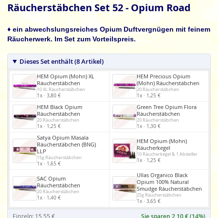
Anfang
Räucherstäbchen Set 52 - Opium Road
der
Bildgalerie
♦ ein abwechslungsreiches Opium Duftvergnügen mit feinem
springen
Räucherwerk. Im Set zum Vorteilspreis.
Dieses Set enthält (8 Artikel)
HEM Opium (Mohn) XL
HEM Precious Opium
Räucherstäbchen
(Mohn) Räucherstäbchen
10 XL Räucherstäbchen
20 Räucherstäbchen
1x · 3,80 €
1x · 1,25 €
HEM Black Opium
Green Tree Opium Flora
Räucherstäbchen
Räucherstäbchen
20 Räucherstäbchen
20 Räucherstäbchen
1x · 1,25 €
1x · 1,30 €
Satya Opium Masala
HEM Opium (Mohn)
Räucherstäbchen (BNG)
Räucherkegel
LLP
10 Räucherkegel & 1 Absteller
15g Räucherstäbchen
1x · 1,25 €
1x · 1,65 €
Ullas Organico Black
SAC Opium
Opium 100% Natural
Räucherstäbchen
Smudge Räucherstäbchen
20 Räucherstäbchen
25g Räucherstäbchen
1x · 1,40 €
1x · 3,65 €
Einzeln: 15,55 €
Sie sparen 2,10 € (14%)