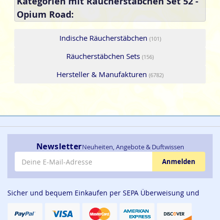
Kategorien mit Räucherstäbchen Set 52 -
Opium Road:
Indische Räucherstäbchen
(101)
Räucherstäbchen Sets
(156)
Hersteller & Manufakturen
(6782)
Newsletter
Neuheiten, Angebote & Duftwissen
E-Mail-Adresse
Anmelden
Sicher und bequem Einkaufen per SEPA Überweisung und