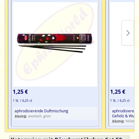
1,25 €
1,25 €
1 St. / 6,25 ct
1 St. / 6,25 ct
aphrodisierende Duftmischung
aphrodisierend
Gehölz & Wurze
blumig
, exotisch, grün
blumig
, hölzern,