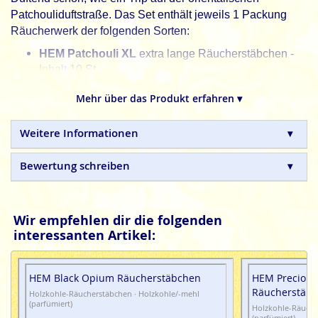
Patchouliduftstraße. Das Set enthält jeweils 1 Packung
Räucherwerk der folgenden Sorten:
HEM Patchouli XL
extra lange Räucherstäbchen -
Inhalt 10 St.
Tulasi Masala Patchouli
Räucherstäbchen Inhalt
Mehr über das Produkt erfahren ▾
15g
Stamford Masala Patchouli
Weitere Informationen
Forest
Räucherstäbchen - Inhalt 15 St.
Bewertung schreiben
Green Tree Patchouli
Räucherstäbchen - Inhalt 20
St.
Perma Nature Patchouli
kurze dicke Dhoop Sticks
Wir empfehlen dir die folgenden
Inhalt 16 St.
interessanten Artikel:
Goloka Patchouli
Räucherkegel - Inhalt 10 Kgl.
HEM Patchouli
Räucherkegel - Inhalt 10 Kgl.
HEM Black Opium Räucherstäbchen
HEM Precious
Räucherstäb
Holzkohle-Räucherstäbchen · Holzkohle/-mehl
Alle Räucherstäbchen und Räucherkegel im Set sind
(parfümiert)
Holzkohle-Räuche
100% natürlich, ohne Schadstoffe und in Handarbeit
(parfümiert)