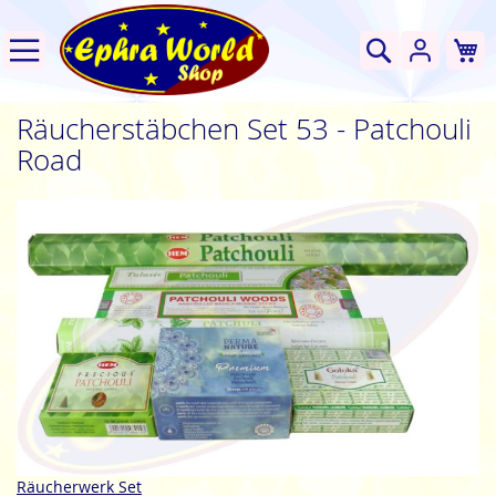
W
Suche
Räucherstäbchen Set 53 - Patchouli
Road
Zum
Ende
der
Bildgalerie
springen
Zum
Räucherwerk Set