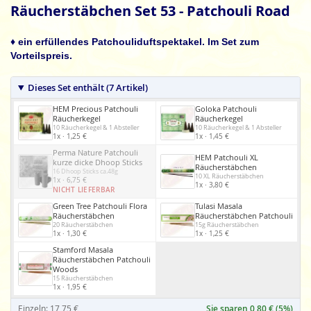
Anfang
Räucherstäbchen Set 53 - Patchouli Road
der
Bildgalerie
♦ ein erfüllendes Patchouliduftspektakel. Im Set zum
springen
Vorteilspreis.
Dieses Set enthält (7 Artikel)
HEM Precious Patchouli
Goloka Patchouli
Räucherkegel
Räucherkegel
10 Räucherkegel & 1 Absteller
10 Räucherkegel & 1 Absteller
1x · 1,25 €
1x · 1,45 €
Perma Nature Patchouli
HEM Patchouli XL
kurze dicke Dhoop Sticks
Räucherstäbchen
16 Dhoop Sticks ca.48g
10 XL Räucherstäbchen
1x · 6,75 €
1x · 3,80 €
NICHT LIEFERBAR
Green Tree Patchouli Flora
Tulasi Masala
Räucherstäbchen
Räucherstäbchen Patchouli
20 Räucherstäbchen
15g Räucherstäbchen
1x · 1,30 €
1x · 1,25 €
Stamford Masala
Räucherstäbchen Patchouli
Woods
15 Räucherstäbchen
1x · 1,95 €
Einzeln: 17,75 €
Sie sparen 0,80 € (5%)