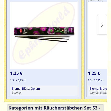
gefertigt.
1,25 €
1,25 €
1 St. / 6,25 ct
1 St. / 6,25 ct.
Blume, Blüte, Opium
Blume, Blüte, 
or
blumig
blumig, erdig,
Kategorien mit Räucherstäbchen Set 53 -