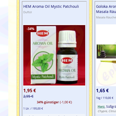
HEM Aroma Oil Mystic Patchouli
Goloka Aro
Masala Rä
Duftöl
Masala Räuche
-34%
1,95 €
1,65 €
2,95 €
1kg / 110,00 €
34% günstiger
(-1,00 €)
Harz
, Süßgrä
1 Ltr. / 195,00 €
Chypre, Citrus