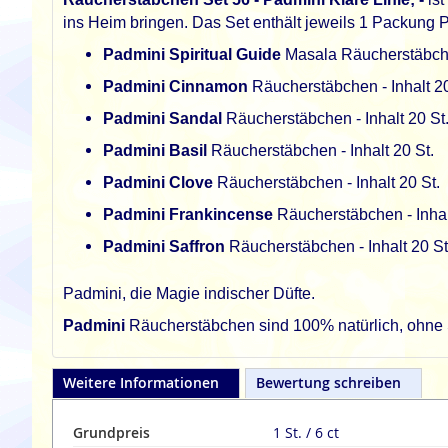
ins Heim bringen. Das Set enthält jeweils 1 Packung
Padmini Spiritual Guide
Masala Räucherstäbche
Padmini Cinnamon
Räucherstäbchen - Inhalt 20
Padmini Sandal
Räucherstäbchen - Inhalt 20 St
Padmini Basil
Räucherstäbchen - Inhalt 20 St.
Padmini Clove
Räucherstäbchen - Inhalt 20 St.
Padmini Frankincense
Räucherstäbchen - Inhal
Padmini Saffron
Räucherstäbchen - Inhalt 20 St
Padmini, die Magie indischer Düfte.
Padmini
Räucherstäbchen sind 100% natürlich, ohne S
Weitere Informationen
Bewertung schreiben
Grundpreis
1 St. / 6 ct