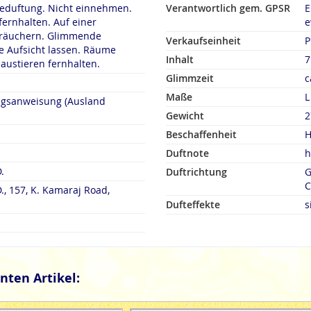
duftung. Nicht einnehmen.
Verantwortlich gem. GPSR
E
fernhalten. Auf einer
e
rn. Glimmende
Verkaufseinheit
P
 Aufsicht lassen. Räume
Inhalt
7
austieren fernhalten.
Glimmzeit
c
Maße
L
ngsanweisung (Ausland
Gewicht
2
Beschaffenheit
H
Duftnote
h
.
Duftrichtung
G
C
., 157, K. Kamaraj Road,
Dufteffekte
s
nten Artikel: