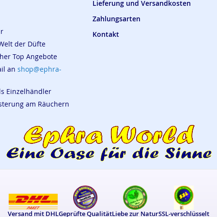
Lieferung und Versandkosten
Zahlungsarten
ar
Kontakt
Welt der Düfte
cher Top Angebote
ail an
shop@ephra-
ls Einzelhändler
eisterung am Räuchern
Versand mit DHL
Geprüfte Qualität
Liebe zur Natur
SSL-verschlüsselt