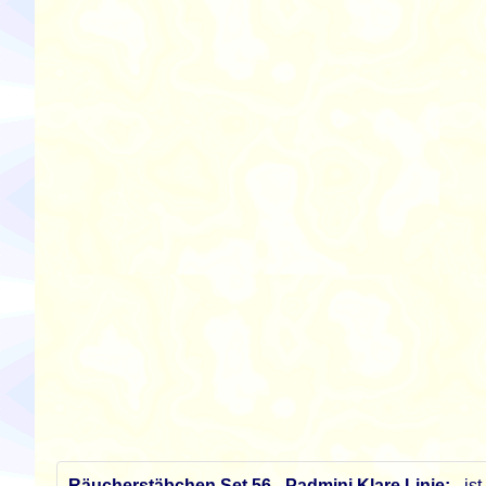
Räucherstäbchen Set 56 - Padmini Klare Linie; -
is