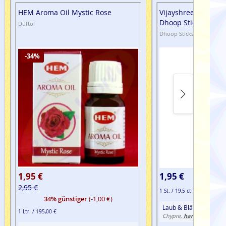
HEM Aroma Oil Mystic Rose
Vijayshree Golden 
Dhoop Sticks
Duftöl
Dhoop Sticks · Masala
-34%
1,95 €
1,95 €
2,95 €
1 St. / 19,5 ct
34% günstiger
(-1,00 €)
Laub & Blätter, Patcho
1 Ltr. / 195,00 €
harzig
hölzern
Chypre,
,
,