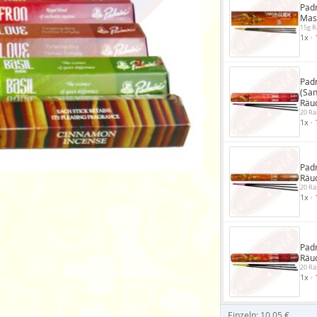
Padm
Mas
15g 
1x · 
Pad
(San
Räu
20 Rä
1x · 
Padm
Räu
20 Rä
1x · 
Padm
Räu
20 Rä
1x · 
Einzeln: 10,05 €