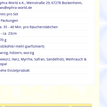
phra World e.K., Weinstraße 29, 67278 Bockenheim,
ws@ephra-world.de
reis pro Set
 Packungen
a. 35 - 40 Min. pro Räucherstäbchen
 - ca. 23cm
70 g
olzkohle/-mehl (parfümiert)
arzig, hölzern, würzig
ewürz, Harz, Myrrhe, Safran, Sandelholz, Weihrauch &
opal
iehe Einzelprodukt