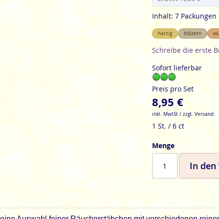
Inhalt: 7 Packungen
harzig
hölzern
wü
Schreibe die erste 
Sofort lieferbar
Preis pro Set
8,95 €
inkl. MwtSt / zzgl. Versand
1 St. / 6 ct
Menge
In den
t eine Auswahl feiner Räucherstäbchen mit verschiedenen reinen