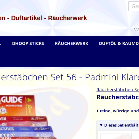
Such
n - Duftartikel - Räucherwerk
L
DHOOP STICKS
RÄUCHERWERK
DUFTÖL & RAUMD
erstäbchen Set 56 - Padmini Klare
Räucherstäbchen Se
Räucherstäbch
♦ reine, würzige und
Dieses Set enthält 