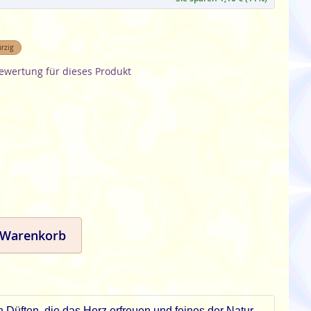
rzig
Bewertung für dieses Produkt
 Warenkorb
 Düften, die das Herz erfreuen und feines der Natur