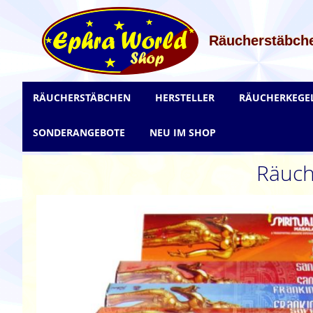
Zum
Inhalt
springen
Räucherstäbche
RÄUCHERSTÄBCHEN
HERSTELLER
RÄUCHERKEGE
SONDERANGEBOTE
NEU IM SHOP
Räuch
Zum
Ende
der
Bildgalerie
springen