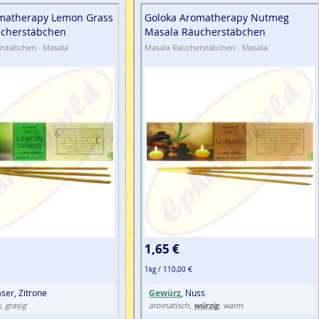
matherapy Lemon Grass
Goloka Aromatherapy Nutmeg
ucherstäbchen
Masala Räucherstäbchen
rstäbchen · Masala
Masala Räucherstäbchen · Masala
1,65 €
1kg / 110,00 €
ser, Zitrone
Gewürz
, Nuss
würzig
, grasig
aromatisch,
, warm