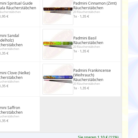
ini Spiritual Guide
Padmini Cinnamon (Zimt)
ala Räucherstäbchen
Räucherstäbchen
Räucherstäbchen
20 Räucherstäbchen
1,95 €
1x · 1,35 €
mini Sandal
Padmini Basil
delholz)
Räucherstäbchen
cherstäbchen
20 Räucherstäbchen
ucherstäbchen
1x · 1,35 €
1,35 €
Padmini Frankincense
ini Clove (Nelke)
(Weihrauch)
cherstäbchen
Räucherstäbchen
ucherstäbchen
20 Räucherstäbchen
1,35 €
1x · 1,35 €
ini Saffron
cherstäbchen
ucherstäbchen
1,35 €
Sie sparen 1,10 € (11%)