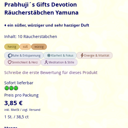
Anfang
Prabhuji´s Gifts Devotion
der
Räucherstäbchen Yamuna
Bildgalerie
springen
♦ ein süßer, würziger und sehr harziger Duft
Inhalt: 10 Räucherstäbchen
harzig
süß
würzig
Ruhe & Entspannung
Klarheit & Fokus
Energie & Vitalität
Sinnlichkeit & Herz
Meditation & Stille
Schreibe die erste Bewertung für dieses Produkt
Sofort lieferbar
Preis pro Packung
3,85 €
inkl. MwtSt / zzgl. Versand
1 St. / 38,5 ct