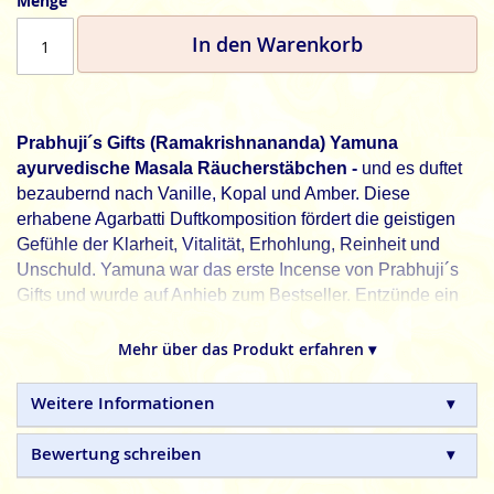
Menge
In den Warenkorb
Prabhuji´s Gifts (Ramakrishnananda) Yamuna
ayurvedische Masala Räucherstäbchen -
und es duftet
bezaubernd nach Vanille, Kopal und Amber. Diese
erhabene Agarbatti Duftkomposition fördert die geistigen
Gefühle der Klarheit, Vitalität, Erhohlung, Reinheit und
Unschuld. Yamuna war das erste Incense von Prabhuji´s
Gifts und wurde auf Anhieb zum Bestseller. Entzünde ein
Stäbchen und meditiere, praktiziere Yoga, lese ein Buch
oder sei einfach entspannt.
Mehr über das Produkt erfahren ▾
Yamuna
ist der Fluss der Liebe, in dem Krishna und seine
Weitere Informationen
geliebten Gopies, ihr himmlisches Tun genossen haben.
Die Bäume von Vrindavan an seinen Ufern künden heute
Bewertung schreiben
noch von ihrem Ruhm. Die Eigenschaften sind:
Versunkenheit in spiritueller Wahrheit, Reinigung und die