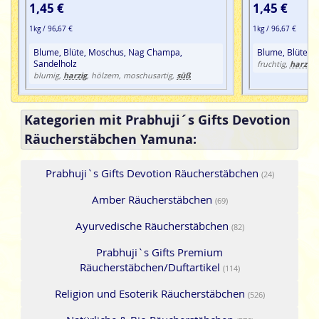
1,45 €
1,45 €
1kg / 96,67 €
1kg / 96,67 €
Blume, Blüte, Moschus, Nag Champa,
Blume, Blüte, 
Sandelholz
harzig
fruchtig,
,
harzig
süß
blumig,
, hölzern, moschusartig,
Kategorien mit Prabhuji´s Gifts Devotion
Räucherstäbchen Yamuna:
Prabhuji`s Gifts Devotion Räucherstäbchen
(24)
Amber Räucherstäbchen
(69)
Ayurvedische Räucherstäbchen
(82)
Prabhuji`s Gifts Premium
Räucherstäbchen/Duftartikel
(114)
Religion und Esoterik Räucherstäbchen
(526)