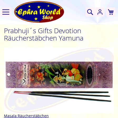
W
Suche
Prabhuji´s Gifts Devotion
Räucherstäbchen Yamuna
Zum
Ende
der
Bildgalerie
springen
Zum
Masala Räucherstäbchen