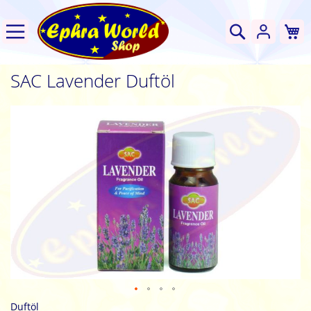
W
Suche
SAC Lavender Duftöl
Zum
Ende
der
Bildgalerie
springen
Zum
Duftöl