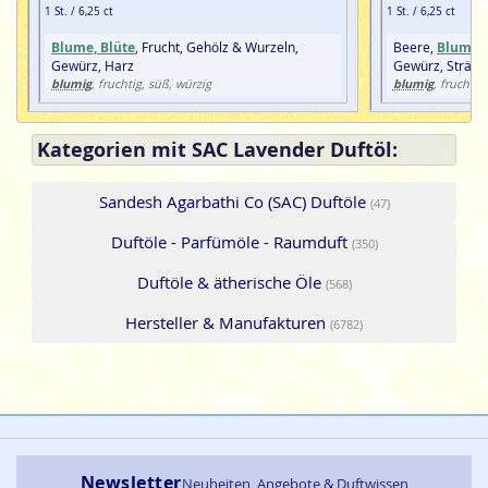
1 St. / 6,25 ct
1 St. / 6,25 ct
Blume, Blüte
, Frucht, Gehölz & Wurzeln,
Beere,
Blume, 
Gewürz, Harz
Gewürz, Sträuc
blumig
blumig
, fruchtig, süß, würzig
, fruchtig
Kategorien mit SAC Lavender Duftöl:
Sandesh Agarbathi Co (SAC) Duftöle
(47)
Duftöle - Parfümöle - Raumduft
(350)
Duftöle & ätherische Öle
(568)
Hersteller & Manufakturen
(6782)
Newsletter
Neuheiten, Angebote & Duftwissen