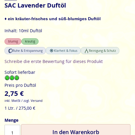
Anfang
SAC Lavender Duftöl
der
Bildgalerie
♦ ein kräuter-frisches und süß-blumiges Duftöl
springen
Inhalt: 10ml Duftöl
blumig
krautig
Ruhe & Entspannung
Klarheit & Fokus
Reinigung & Schutz
Schreibe die erste Bewertung für dieses Produkt
Sofort lieferbar
Preis pro Duftöl
2,75 €
inkl. MwtSt / zzgl. Versand
1 Ltr. / 275,00 €
Menge
In den Warenkorb