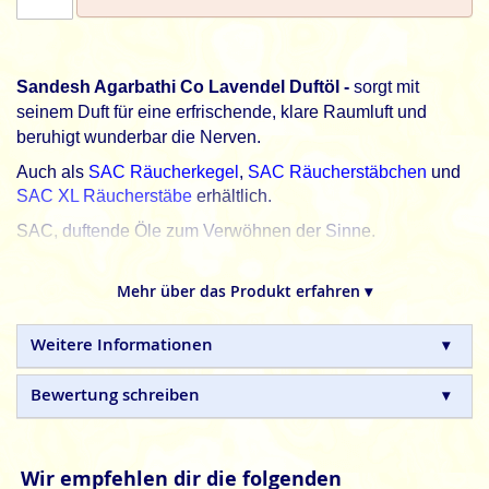
Sandesh Agarbathi Co Lavendel Duftöl -
sorgt mit
seinem Duft für eine erfrischende, klare Raumluft und
beruhigt wunderbar die Nerven.
Auch als
SAC Räucherkegel
,
SAC Räucherstäbchen
und
SAC XL Räucherstäbe
erhältlich.
SAC, duftende Öle zum Verwöhnen der Sinne.
SAC
- Sandesh Agarbathi Co Duftöle sind hochwertige
Öle, die strengen Qualitätsanforderungen entsprechen.
Mehr über das Produkt erfahren ▾
Hinweis: In der Packung befindet sich ein Einsatz für ein genaueres
Weitere Informationen
Dosieren des kostbaren Duftöls. Schraube den Deckel ab, entferne die
Auslaufsicherung und drücke das Teil (Dosierhilfe/Kindersicherung) mit
der Spitze fest nach unten ins Fläschchen und schon kann es
Bewertung schreiben
losduften.
Achtung
Wir empfehlen dir die folgenden