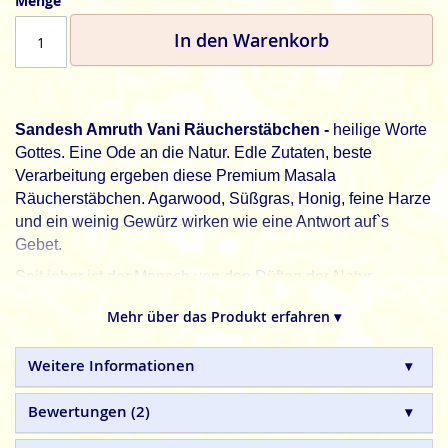
Menge
In den Warenkorb
Sandesh Amruth Vani Räucherstäbchen -
heilige Worte
Gottes. Eine Ode an die Natur. Edle Zutaten, beste
Verarbeitung ergeben diese Premium Masala
Räucherstäbchen. Agarwood, Süßgras, Honig, feine Harze
und ein weinig Gewürz wirken wie eine Antwort auf`s
Gebet.
Seit jeher ist der Mensch von den Düften der Natur
fasziniert und versuchte schon immer diese Parfüme zu
Mehr über das Produkt erfahren ▾
konservieren um sie später genießen zu können.
Glimmender Duft ist eine alte Tradition in Indien. In diese
Weitere Informationen
Räucherstäbchen aus natürlichen Zutaten wurde mit viel
Erfahrung soviel Duft gepackt, dass es zu einer neuen
Erfahrung wird, die Natur zu genießen. Dieser Duft schafft
Bewertungen
2
eine Stimmung der Ruhe und Ausgeglichenheit und fördert