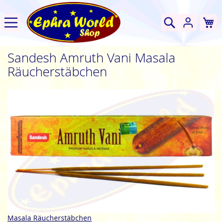
W
Suche
Sandesh Amruth Vani Masala
Räucherstäbchen
Zum
Ende
der
Bildgalerie
springen
Zum
Masala Räucherstäbchen