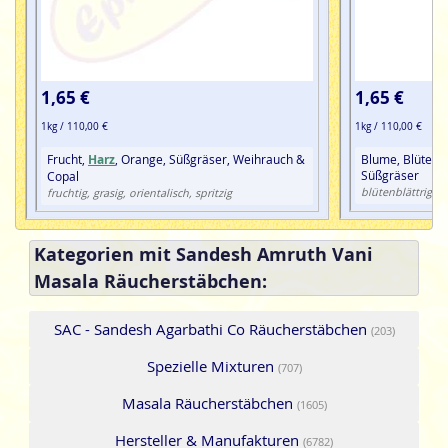
1,65 €
1,65 €
1kg / 110,00 €
1kg / 110,00 €
Frucht,
Harz
, Orange, Süßgräser, Weihrauch &
Blume, Blüte, 
Süßgräser
Copal
blütenblättrig, gr
fruchtig, grasig, orientalisch, spritzig
Kategorien mit Sandesh Amruth Vani
Masala Räucherstäbchen:
SAC - Sandesh Agarbathi Co Räucherstäbchen
(203)
Spezielle Mixturen
(707)
Masala Räucherstäbchen
(1605)
Hersteller & Manufakturen
(6782)