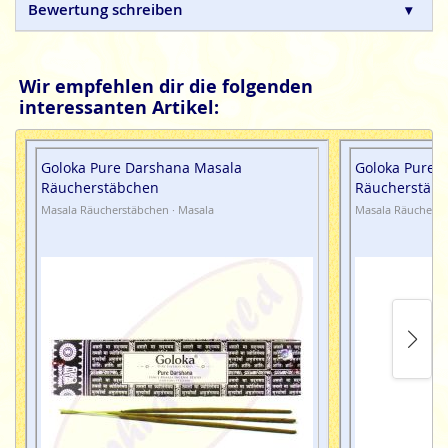
die Konzentration des Geistes.
Bewertung schreiben
Sandesh, Incense zum Verwöhnen der Sinne.
SAC - Sandesh Agarbathi Co
Räucherstäbchen sind
Wir empfehlen dir die folgenden
100% natürlich und in Handarbeit hergestellte
interessanten Artikel:
Naturprodukte, ohne tierische, toxische oder
petrochemische Zusätze.
Goloka Pure Darshana Masala
Goloka Pure 
Räucherstäbchen
Räucherstäb
Masala Räucherstäbchen · Masala
Masala Räucherst