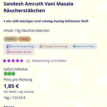
Anfang
Sandesh Amruth Vani Masala
der
Räucherstäbchen
Bildgalerie
springen
♦ ein süß-würziger und cremig-harzig-hölzerner Duft
Inhalt: 15g Räucherstäbchen
hölzern
würzig
Ruhe & Entspannung
Erdung & Zentrierung
Klarheit & Fokus
Sinnlichkeit & Herz
Bewertung:
(2)
Bewertung schreiben
4.5
Sofort lieferbar
Preis pro Packung
1,85 €
inkl. MwtSt / zzgl. Versand
1kg / 123,33 €