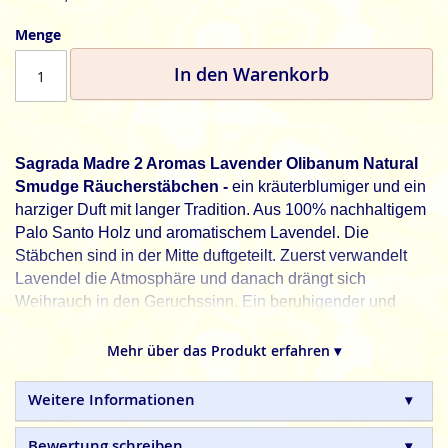
Menge
In den Warenkorb
Sagrada Madre 2 Aromas Lavender Olibanum Natural
Smudge Räucherstäbchen -
ein kräuterblumiger und ein
harziger Duft mit langer Tradition. Aus 100% nachhaltigem
Palo Santo Holz und aromatischem Lavendel. Die
Stäbchen sind in der Mitte duftgeteilt. Zuerst verwandelt
Lavendel die Atmosphäre und danach drängt sich
Weihrauch in den Geruchssinn. Ein beruhigender und
reinigender Duft.
Mehr über das Produkt erfahren ▾
Entdecke deine innere Stärke und bezwinge deine
Herausforderungen.
Weitere Informationen
Sagrada Madre
, die unverfälschte Natur - pur.
Bewertung schreiben
Sagrada Madre
argentinische Räucherstäbchen sind in