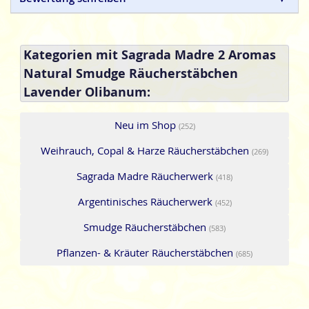
Handarbeit hergestellte Naturprodukte, ohne tierische,
toxische oder petrochemische Zusätze.
Zusammensetzung: Kräuter, Harze Holzkohle, Fruchtbiomasse,
Kategorien mit Sagrada Madre 2 Aromas
natürliches Bindemittel und Salz.
Natural Smudge Räucherstäbchen
Lavender Olibanum:
Neu im Shop
(252)
Weihrauch, Copal & Harze Räucherstäbchen
(269)
Sagrada Madre Räucherwerk
(418)
Argentinisches Räucherwerk
(452)
Smudge Räucherstäbchen
(583)
Pflanzen- & Kräuter Räucherstäbchen
(685)