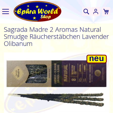
W
Suche
Sagrada Madre 2 Aromas Natural
Smudge Räucherstäbchen Lavender
Olibanum
Zum
Ende
der
Bildgalerie
springen