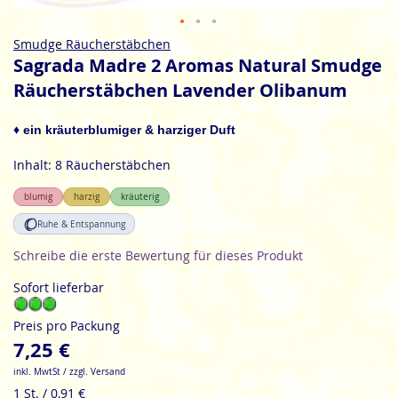
Zum
Smudge Räucherstäbchen
Anfang
Sagrada Madre 2 Aromas Natural Smudge
der
Räucherstäbchen Lavender Olibanum
Bildgalerie
springen
♦ ein kräuterblumiger & harziger Duft
Inhalt: 8 Räucherstäbchen
blumig
harzig
kräuterig
Ruhe & Entspannung
Schreibe die erste Bewertung für dieses Produkt
Sofort lieferbar
Preis pro Packung
7,25 €
inkl. MwtSt / zzgl. Versand
1 St. / 0,91 €