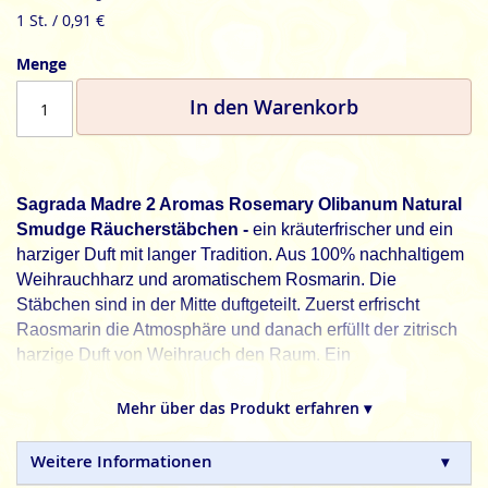
1 St. / 0,91 €
Menge
In den Warenkorb
Sagrada Madre 2 Aromas Rosemary Olibanum Natural
Smudge Räucherstäbchen -
ein kräuterfrischer und ein
harziger Duft mit langer Tradition. Aus 100% nachhaltigem
Weihrauchharz und aromatischem Rosmarin. Die
Stäbchen sind in der Mitte duftgeteilt. Zuerst erfrischt
Raosmarin die Atmosphäre und danach erfüllt der zitrisch
harzige Duft von Weihrauch den Raum. Ein
spirtualisierender und erfrischender Duft.
Mehr über das Produkt erfahren ▾
Entdecke deine innere Stärke und bezwinge deine
Herausforderungen.
Weitere Informationen
Sagrada Madre
, die unverfälschte Natur - pur.