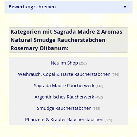
Bewertung schreiben
Sagrada Madre
argentinische Räucherstäbchen sind in
Handarbeit hergestellte Naturprodukte, ohne tierische,
toxische oder petrochemische Zusätze.
Zusammensetzung: Kräuter, Harze Holzkohle, Fruchtbiomasse,
Kategorien mit Sagrada Madre 2 Aromas
natürliches Bindemittel und Salz.
Natural Smudge Räucherstäbchen
Rosemary Olibanum:
Neu im Shop
(252)
Weihrauch, Copal & Harze Räucherstäbchen
(269)
Sagrada Madre Räucherwerk
(418)
Argentinisches Räucherwerk
(452)
Smudge Räucherstäbchen
(583)
Pflanzen- & Kräuter Räucherstäbchen
(685)