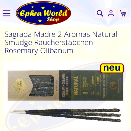
W
Suche
Sagrada Madre 2 Aromas Natural
Smudge Räucherstäbchen
Rosemary Olibanum
Zum
Ende
der
Bildgalerie
springen