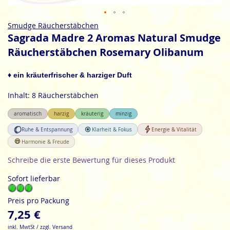
Zum
Smudge Räucherstäbchen
Anfang
Sagrada Madre 2 Aromas Natural Smudge
der
Räucherstäbchen Rosemary Olibanum
Bildgalerie
springen
♦ ein kräuterfrischer & harziger Duft
Inhalt: 8 Räucherstäbchen
aromatisch
harzig
kräuterig
minzig
Ruhe & Entspannung
Klarheit & Fokus
Energie & Vitalität
Harmonie & Freude
Schreibe die erste Bewertung für dieses Produkt
Sofort lieferbar
Preis pro Packung
7,25 €
inkl. MwtSt / zzgl. Versand