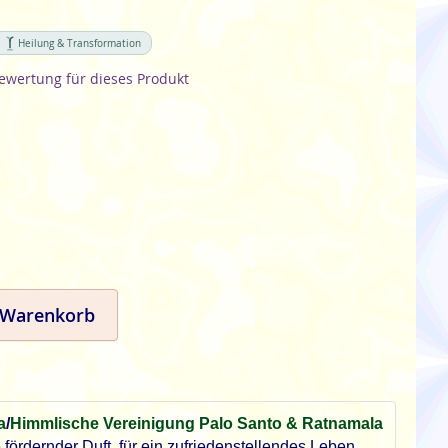
Heilung & Transformation
Bewertung für dieses Produkt
 Warenkorb
a
/
Himmlische Vereinigung Palo Santo & Ratnamala
fördernder Duft, für ein zufriedenstellendes Leben