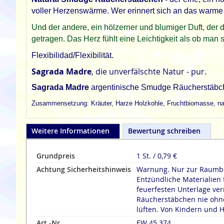
voller Herzenswärme. Wer erinnert sich an das warme
Und der andere, ein hölzerner und blumiger Duft, der 
getragen. Das Herz fühlt eine Leichtigkeit als ob man
Flexibilidad/Flexibilität.
Sagrada Madre
, die unverfälschte Natur - pur.
Sagrada Madre
argentinische Smudge Räucherstäbchen
Zusammensetzung: Kräuter, Harze Holzkohle, Fruchtbiomasse, nat
Weitere Informationen
Bewertung schreiben
Grundpreis
1 St. / 0,79 €
Achtung Sicherheitshinweis
Warnung. Nur zur Raumbe
Entzündliche Materialien 
feuerfesten Unterlage verräuche
Räucherstäbchen nie ohne
lüften. Von Kindern und H
Art.-Nr.
EW 45 374