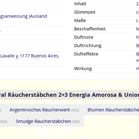
Inhalt
2
Glimmzeit
c
ngsanweisung (Ausland
Maße
L
Beschaffenheit
M
n
Duftnote
h
Duftrichtung
B
Dufteffekte
B
Lavalle y, 1177 Buenos Aires,
v
Wirkung
H
al Räucherstäbchen 2+3 Energia Amorosa & Union
Argentinisches Räucherwerk
Blumen Räucherstäbch
)
(452)
Smudge Räucherstäbchen
(583)
(583)