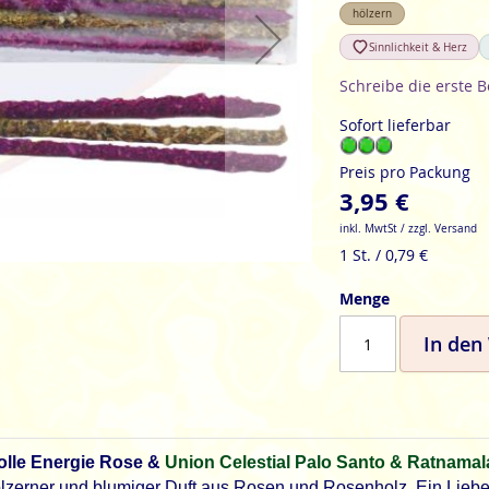
hölzern
Sinnlichkeit & Herz
Schreibe die erste 
Sofort lieferbar
Preis pro Packung
3,95 €
inkl. MwtSt / zzgl. Versand
1 St. / 0,79 €
Menge
In den
olle Energie Rose &
Union Celestial Palo Santo & Ratnamal
ölzerner und blumiger Duft aus Rosen und Rosenholz. Ein Liebe 