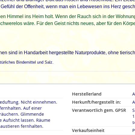
 Gefühl der Offenheit, wenn man ein Lebewesen ins Herz geschl
den Himmel ins Heim holt. Wenn der Rauch sich in der Wohnung v
 schwerelos wäre. Für den Geist nichts neues, aber für den Körp
 sind in Handarbeit hergestellte Naturprodukte, ohne tierisc
ürliches Bindemittel und Salz.
Herstellerland
A
duftung. Nicht einnehmen.
Herkunft/hergestellt in:
A
fernhalten. Auf einer
Verantwortlich gem. GPSR
S
rn. Glimmende
1
 Aufsicht lassen. Räume
s
austieren fernhalten.
Verkaufseinheit
P