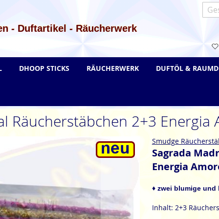
Such
n - Duftartikel - Räucherwerk
L
DHOOP STICKS
RÄUCHERWERK
DUFTÖL & RAUMD
l Räucherstäbchen 2+3 Energia 
Smudge Räucherstä
Sagrada Madr
Energia Amoro
♦ zwei blumige und 
Inhalt: 2+3 Räucher