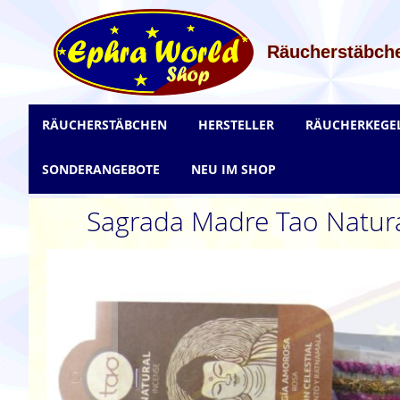
Zum
Inhalt
springen
Räucherstäbche
RÄUCHERSTÄBCHEN
HERSTELLER
RÄUCHERKEGE
SONDERANGEBOTE
NEU IM SHOP
Sagrada Madre Tao Natura
Zum
Ende
der
Bildgalerie
springen