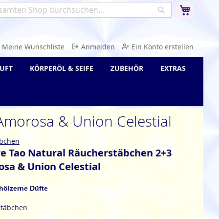
Warenk
Suche
e
Meine Wunschliste
Anmelden
Ein Konto erstellen
UFT
KÖRPERÖL & SEIFE
ZUBEHÖR
EXTRAS
Amorosa & Union Celestial
bchen
e Tao Natural Räucherstäbchen 2+3
sa & Union Celestial
hölzerne Düfte
stäbchen