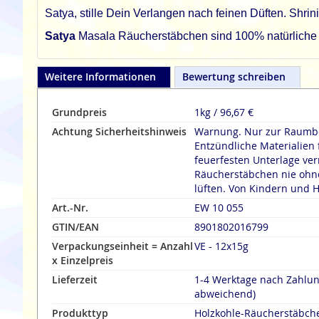
Satya, stille Dein Verlangen nach feinen Düften. Sh
Satya
Masala Räucherstäbchen sind 100% natürliche un
Weitere Informationen
Bewertung schreiben
Grundpreis
1kg / 96,67 €
Achtung Sicherheitshinweis
Warnung. Nur zur Raumbe
Entzündliche Materialien 
feuerfesten Unterlage verräuche
Räucherstäbchen nie ohne
lüften. Von Kindern und H
Art.-Nr.
EW 10 055
GTIN/EAN
8901802016799
Verpackungseinheit = Anzahl
VE - 12x15g
x Einzelpreis
Lieferzeit
1-4 Werktage nach Zahlu
abweichend)
Produkttyp
Holzkohle-Räucherstäbch