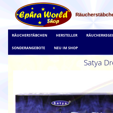
Zum
Inhalt
springen
Räucherstäbche
RÄUCHERSTÄBCHEN
HERSTELLER
RÄUCHERKEGE
SONDERANGEBOTE
NEU IM SHOP
Satya D
Zum
Ende
der
Bildgalerie
springen