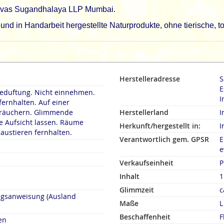
rinivas Sugandhalaya LLP Mumbai.
d in Handarbeit hergestellte Naturprodukte, ohne tierische, t
Herstelleradresse
S
E
duftung. Nicht einnehmen.
I
fernhalten. Auf einer
rn. Glimmende
Herstellerland
I
 Aufsicht lassen. Räume
Herkunft/hergestellt in:
I
austieren fernhalten.
Verantwortlich gem. GPSR
E
e
Verkaufseinheit
P
Inhalt
1
Glimmzeit
c
ngsanweisung (Ausland
Maße
L
Beschaffenheit
F
en