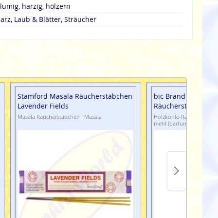
lumig, harzig, hölzern
arz, Laub & Blätter, Sträucher
Stamford Masala Räucherstäbchen
bic Brand Little Ang
Lavender Fields
Räucherstäbchen
Masala Räucherstäbchen · Masala
Holzkohle-Räucherstäbche
mehl (parfümiert)