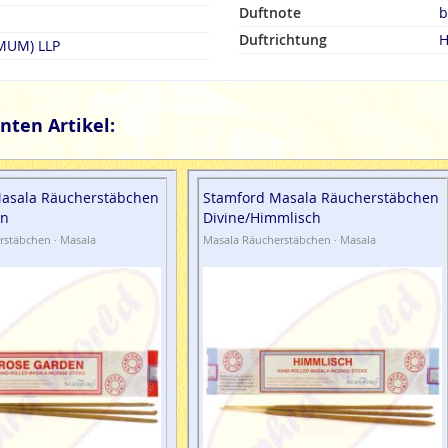
Duftnote
b
Duftrichtung
H
(MUM) LLP
nten Artikel:
asala Räucherstäbchen
Stamford Masala Räucherstäbchen
en
Divine/Himmlisch
rstäbchen · Masala
Masala Räucherstäbchen · Masala