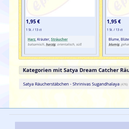
1,95 €
1,95 €
1 St. / 13 ct
1 St. / 13 ct
Harz
, Kräuter,
Sträucher
Blume, Blüte
harzig
blumig
balsamisch,
, orientalisch, süß
, gehal
Kategorien mit Satya Dream Catcher Rä
Satya Räucherstäbchen - Shrinivas Sugandhalaya
(476)