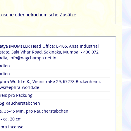
oxische oder petrochemische Zusätze.
atya (MUM) LLP, Head Office: E-105, Ansa Industrial
state, Saki Vihar Road, Sakinaka, Mumbai - 400 072,
ndia, info@nagchampa.net.in
ndien
ndien
phra World e.K., Weinstraße 29, 67278 Bockenheim,
ws@ephra-world.de
reis pro Packung
5g Räucherstäbchen
a. 35-45 Min. pro Räucherstäbchen
 - ca. 20 cm
lora Incense