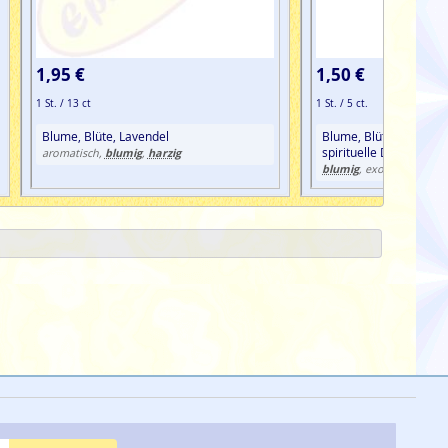
1,95 €
1,50 €
1 St. / 13 ct
1 St. / 5 ct.
Blume, Blüte, Lavendel
Blume, Blüte, Frucht, 
spirituelle Duftmischu
blumig
harzig
aromatisch,
,
blumig
, exotisch, frucht