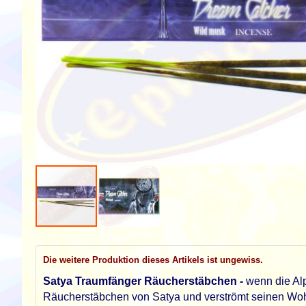
Zum
Anfang
der
Die weitere Produktion dieses Artikels ist ungewiss.
Bildgalerie
Satya Traumfänger Räucherstäbchen -
wenn die Alp
springen
Räucherstäbchen von Satya und verströmt seinen Woh