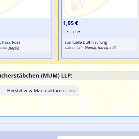
1,95 €
1 St. / 13 ct
,
Harz
, Rose
spirituelle Duftmischung
blumig
harzig
harzig
balsamisch,
,
, süß
tvoll,
ucherstäbchen (MUM) LLP:
Hersteller & Manufakturen
(6782)
E-Mail-Adresse