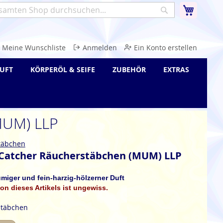
Warenk
Suche
e
Meine Wunschliste
Anmelden
Ein Konto erstellen
UFT
KÖRPERÖL & SEIFE
ZUBEHÖR
EXTRAS
MUM) LLP
täbchen
Catcher Räucherstäbchen (MUM) LLP
umiger und fein-harzig-hölzerner Duft
on dieses Artikels ist ungewiss.
stäbchen