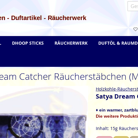
Such
n - Duftartikel - Räucherwerk
L
DHOOP STICKS
RÄUCHERWERK
DUFTÖL & RAUMD
ream Catcher Räucherstäbchen (
Holzkohle-Räuchers
Satya Dream 
♦ ein warmer, zartbl
Die weitere Produkti
Inhalt: 15g Räucher