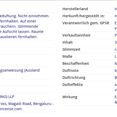
Herstellerland
I
duftung. Nicht einnehmen.
Herkunft/hergestellt in:
I
fernhalten. Auf einer
Verantwortlich gem. GPSR
E
rn. Glimmende
e
 Aufsicht lassen. Räume
Verkaufseinheit
P
austieren fernhalten.
Inhalt
3
Glimmzeit
c
Maße
L
Beschaffenheit
M
ngsanweisung (Ausland
Duftnote
b
Duftrichtung
B
Dufteffekte
a
s
BNG) LLP
Wirkung
E
&
Cross, Magadi Road, Bengaluru -
aincense.com