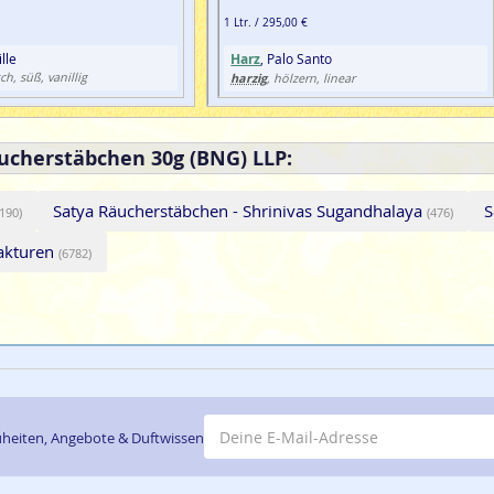
1 Ltr. / 295,00 €
lle
Harz
, Palo Santo
ch, süß, vanillig
harzig
, hölzern, linear
ucherstäbchen 30g (BNG) LLP:
Satya Räucherstäbchen - Shrinivas Sugandhalaya
S
(190)
(476)
fakturen
(6782)
E-Mail-Adresse
heiten, Angebote & Duftwissen