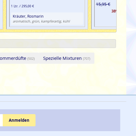
15,95 €
1 Ltr. / 295,00 €
38% günstige
Kräuter, Rosmarin
aromatisch, grün, kampferartig, kühl
ommerdüfte
Spezielle Mixturen
(502)
(707)
Anmelden