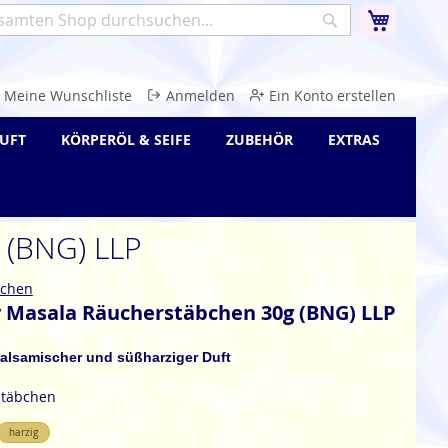
Warenk
Suche
e
Meine Wunschliste
Anmelden
Ein Konto erstellen
UFT
KÖRPERÖL & SEIFE
ZUBEHÖR
EXTRAS
 (BNG) LLP
bchen
y Masala Räucherstäbchen 30g (BNG) LLP
 balsamischer und süßharziger Duft
stäbchen
harzig