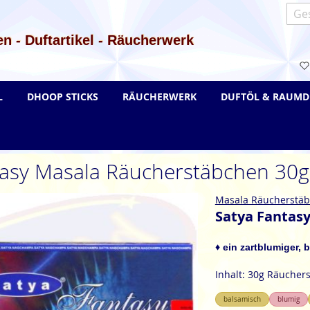
Such
n - Duftartikel - Räucherwerk
L
DHOOP STICKS
RÄUCHERWERK
DUFTÖL & RAUMD
tasy Masala Räucherstäbchen 30g
Masala Räucherstä
Satya Fantas
♦ ein zartblumiger,
Inhalt: 30g Räucher
balsamisch
blumig