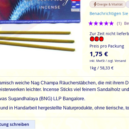
Energie & Vitalität
Benachrichtigen Sie
Bewertung:
(1)
Be
5
Zur Zeit nicht liefer
Preis pro Packung
1,75 €
inkl. MwtSt / zzgl. Versand
1kg / 58,33 €
samisch weiche Nag Champa Räucherstäbchen, die mit ihrem Du
Meisterwerken leichter. Incense Sticks viel feinem Sandalholz u
rinivas Sugandhalaya (BNG) LLP Bangalore.
d in Handarbeit hergestellte Naturprodukte, ohne tierische, t
tung schreiben