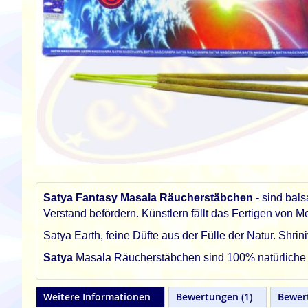
Zum
Anfang
der
Satya Fantasy Masala Räucherstäbchen -
sind bal
Bildgalerie
Verstand befördern. Künstlern fällt das Fertigen von 
springen
Satya Earth, feine Düfte aus der Fülle der Natur. Sh
Satya
Masala Räucherstäbchen sind 100% natürliche un
Weitere Informationen
Bewertungen
1
Bewer