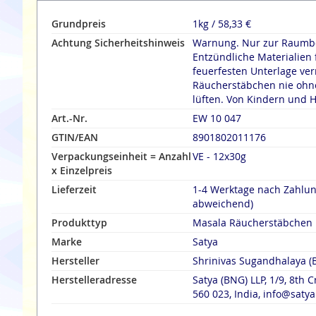
Grundpreis
1kg / 58,33 €
Achtung Sicherheitshinweis
Warnung. Nur zur Raumbe
Entzündliche Materialien 
feuerfesten Unterlage verräuche
Räucherstäbchen nie ohne
lüften. Von Kindern und H
Art.-Nr.
EW 10 047
GTIN/EAN
8901802011176
Verpackungseinheit = Anzahl
VE - 12x30g
x Einzelpreis
Lieferzeit
1-4 Werktage nach Zahlu
abweichend)
Produkttyp
Masala Räucherstäbchen
Marke
Satya
Hersteller
Shrinivas Sugandhalaya (
Herstelleradresse
Satya (BNG) LLP, 1/9, 8th 
560 023, India, info@saty