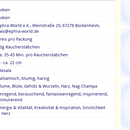
ndien
ndien
phra World e.K., Weinstraße 29, 67278 Bockenheim,
ws@ephra-world.de
reis pro Packung
0g Räucherstäbchen
a. 35-45 Min. pro Räucherstäbchen
 - ca. 22 cm
asala
alsamisch, blumig, harzig
lume, Blüte, Gehölz & Wurzeln, Harz, Nag Champa
nregend, berauschend, fantasieanregend, inspirierend,
timulierend
nergie & Vitalität, Kreativität & Inspiration, Sinnlichkeit
 Herz