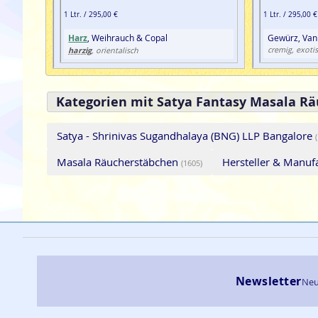
1 Ltr. / 295,00 €
1 Ltr. / 295,00 €
Harz
, Weihrauch & Copal
Gewürz, Vani
harzig
cremig, exotis
, orientalisch
Kategorien mit Satya Fantasy Masala Rä
Satya - Shrinivas Sugandhalaya (BNG) LLP Bangalore
Masala Räucherstäbchen
Hersteller & Manu
(1605)
Newsletter
Neu