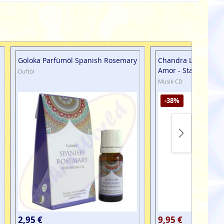
Goloka Parfümöl Spanish Rosemary
Chandra Lacombe C
Amor - Star of Love
Duftöl
Musik CD
-38%
2,95 €
9,95 €