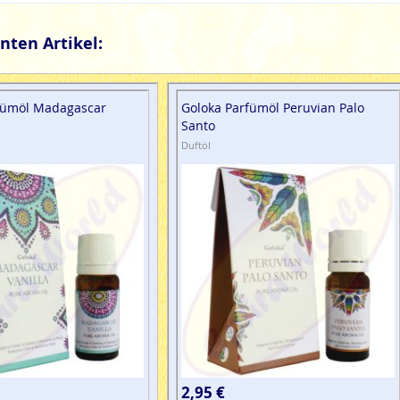
nten Artikel:
fümöl Madagascar
Goloka Parfümöl Peruvian Palo
Santo
Duftöl
2,95 €