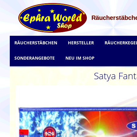
Zum
Inhalt
springen
Räucherstäbche
RÄUCHERSTÄBCHEN
HERSTELLER
RÄUCHERKEGE
SONDERANGEBOTE
NEU IM SHOP
Satya Fan
Zum
Ende
der
Bildgalerie
springen