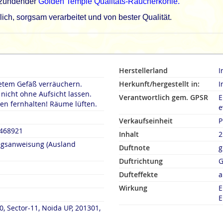
lzündender
Golden Temple Qualitäts-Räucherkohle.
ch, sorgsam verarbeitet und von bester Qualität.
Herstellerland
I
etem Gefäß verräuchern.
Herkunft/hergestellt in:
I
icht ohne Aufsicht lassen.
Verantwortlich gem. GPSR
E
en fernhalten! Räume lüften.
e
Verkaufseinheit
P
7468921
Inhalt
2
ngsanweisung (Ausland
Duftnote
g
Duftrichtung
G
Dufteffekte
a
Wirkung
E
E