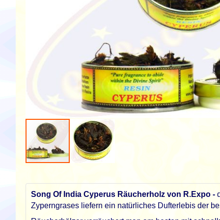
Zum
Anfang
der
Song Of India Cyperus Räucherholz von R.Expo -
Bildgalerie
Zyperngrases liefern ein natürliches Dufterlebis der b
springen