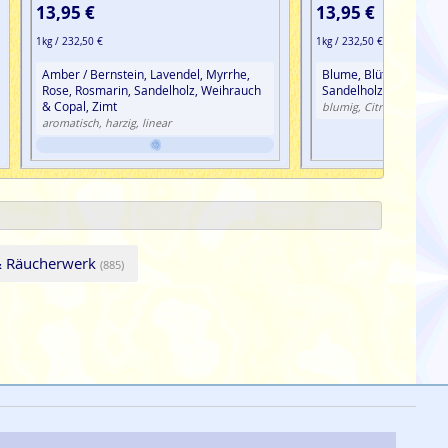
13,95 €
13,95 €
1kg / 232,50 €
1kg / 232,50 €
Amber / Bernstein, Lavendel, Myrrhe,
Blume, Blüte, Lavendel
Rose, Rosmarin, Sandelholz, Weihrauch
Sandelholz, Weihrauch
& Copal, Zimt
blumig, Citrus
aromatisch, harzig, linear
& Räucherwerk
(885)