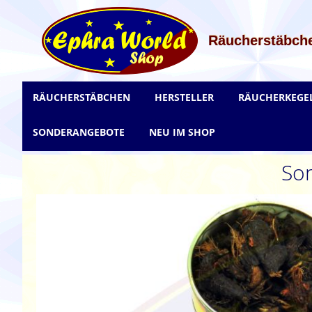
Zum
Inhalt
springen
Räucherstäbche
RÄUCHERSTÄBCHEN
HERSTELLER
RÄUCHERKEGE
SONDERANGEBOTE
NEU IM SHOP
Son
Zum
Ende
der
Bildgalerie
springen