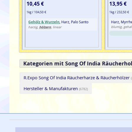
10,45 €
13,95 €
1kg / 104,50 €
1kg / 232,50 €
Gehölz & Wurzeln
, Harz, Palo Santo
Harz, Myrrh
hölzern
blumig, gehalt
harzig,
, linear
Kategorien mit Song Of India Räucherhol
R.Expo Song Of India Räucherharze & Räucherhölzer
Hersteller & Manufakturen
(6782)