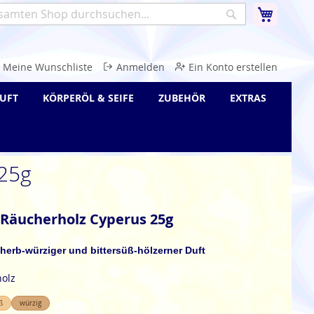
Warenk
Suche
e
Meine Wunschliste
Anmelden
Ein Konto erstellen
UFT
KÖRPERÖL & SEIFE
ZUBEHÖR
EXTRAS
 25g
 Räucherholz Cyperus 25g
r, herb-würziger und bittersüß-hölzerner Duft
holz
ß
würzig