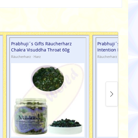
Prabhuji´s Gifts Räucherharz
Prabhuji´s Gifts R
Chakra Visuddha Throat 60g
Intention Dhanvant
Räucherharz · Harz
Räucherharz · Harz