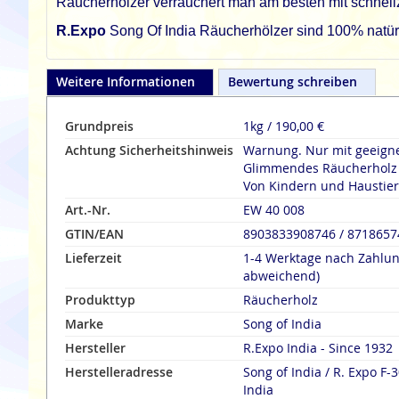
Räucherhölzer verräuchert man am besten mit schnel
R.Expo
Song Of India Räucherhölzer sind 100% natürli
Weitere Informationen
Bewertung schreiben
Grundpreis
1kg / 190,00 €
Achtung Sicherheitshinweis
Warnung. Nur mit geeign
Glimmendes Räucherholz n
Von Kindern und Haustier
Art.-Nr.
EW 40 008
GTIN/EAN
8903833908746 / 871865
Lieferzeit
1-4 Werktage nach Zahlu
abweichend)
Produkttyp
Räucherholz
Marke
Song of India
Hersteller
R.Expo India - Since 1932
Herstelleradresse
Song of India / R. Expo F-30, Sector-11, Noida UP, 201301,
India