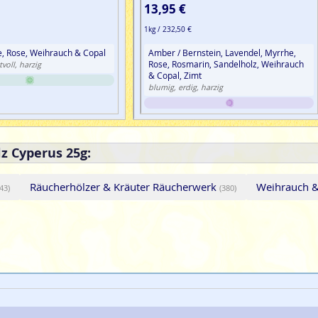
13,95 €
1kg / 232,50 €
e, Rose, Weihrauch & Copal
Amber / Bernstein, Lavendel, Myrrhe,
Rose, Rosmarin, Sandelholz, Weihrauch
voll, harzig
& Copal, Zimt
blumig, erdig, harzig
z Cyperus 25g:
Räucherhölzer & Kräuter Räucherwerk
Weihrauch 
(43)
(380)