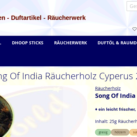
Such
n - Duftartikel - Räucherwerk
L
DHOOP STICKS
RÄUCHERWERK
DUFTÖL & RAUMD
g Of India Räucherholz Cyperus
Räucherholz
Song Of India
♦ ein leicht frische
Inhalt: 25g Räucher
grasig
hölzern
sü