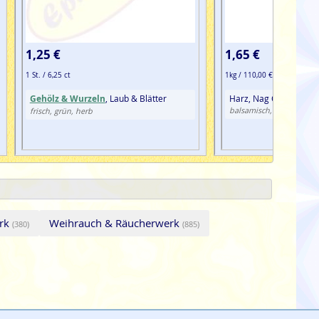
1,25 €
1,65 €
1 St. / 6,25 ct
1kg / 110,00 €
Gehölz & Wurzeln
, Laub & Blätter
Harz, Nag Champa, S
hölz
balsamisch, harzig,
frisch, grün, herb
erk
Weihrauch & Räucherwerk
(380)
(885)