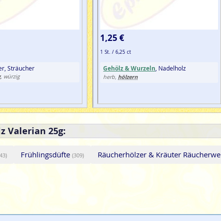
1,25 €
1 St. / 6,25 ct
er, Sträucher
Gehölz & Wurzeln
, Nadelholz
g
, würzig
hölzern
herb,
z Valerian 25g:
Frühlingsdüfte
Räucherhölzer & Kräuter Räucherw
(43)
(309)