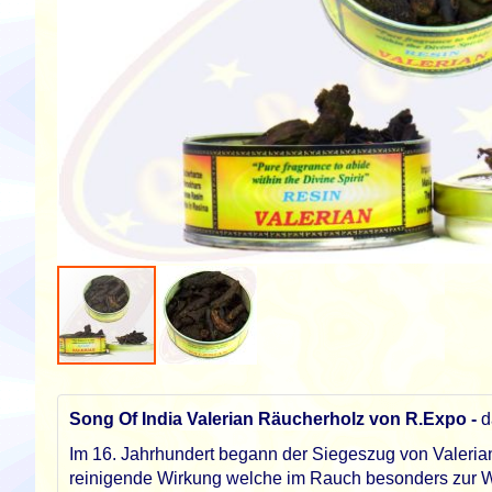
Zum
Anfang
der
Song Of India Valerian Räucherholz von R.Expo -
d
Bildgalerie
Im 16. Jahrhundert begann der Siegeszug von Valerian 
springen
reinigende Wirkung welche im Rauch besonders zur W