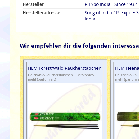
Hersteller
R.Expo India - Since 1932
Herstelleradresse
Song of India / R. Expo F-30, Sector-11, Noida UP, 201301,
India
Wir empfehlen dir die folgenden interessa
HEM Forest/Wald Räucherstäbchen
HEM Heena
Holzkohle-Räucherstäbchen · Holzkohle/-
Holzkohle-Räuc
mehl (parfümiert)
mehl (parfümie