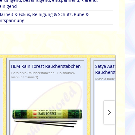
eruhigend, besänftigend, entspannend, klärend,
einigend
larheit & Fokus, Reinigung & Schutz, Ruhe &
ntspannung
HEM Rain Forest Räucherstäbchen
Satya Aastha Masal
Räucherstäbchen (
Holzkohle-Räucherstäbchen · Holzkohle/-
mehl (parfümiert)
Masala Räucherstäbchen 