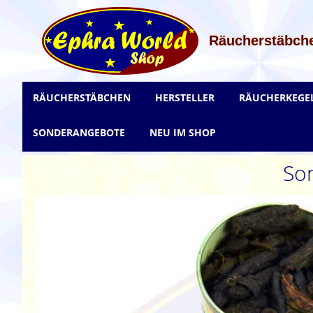
Zum
Inhalt
springen
Räucherstäbche
RÄUCHERSTÄBCHEN
HERSTELLER
RÄUCHERKEGE
SONDERANGEBOTE
NEU IM SHOP
Son
Zum
Ende
der
Bildgalerie
springen