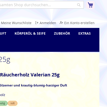
Warenk
Suche
e
Meine Wunschliste
Anmelden
Ein Konto erstellen
UFT
KÖRPERÖL & SEIFE
ZUBEHÖR
EXTRAS
 25g
 Räucherholz Valerian 25g
hölzerner und krautig-blumig-harziger Duft
holz
autig
süß