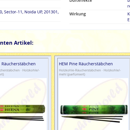
Dufteffekte
b
r
Wirkung
K
E
nten Artikel:
 Räucherstäbchen
HEM Pine Räucherstäbchen
herstäbchen · Holzkohle/-
Holzkohle-Räucherstäbchen · Holzkohle/-
rt)
mehl (parfümiert)