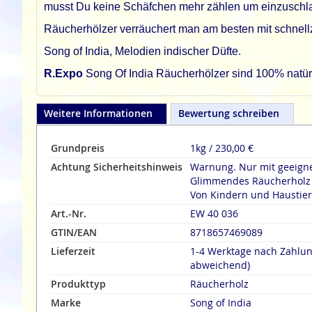
musst Du keine Schäfchen mehr zählen um einzuschla
Räucherhölzer verräuchert man am besten mit schnel
Song of India, Melodien indischer Düfte.
R.Expo
Song Of India Räucherhölzer sind 100% natürli
Weitere Informationen
Bewertung schreiben
Grundpreis
1kg / 230,00 €
Achtung Sicherheitshinweis
Warnung. Nur mit geeign
Glimmendes Räucherholz n
Von Kindern und Haustier
Art.-Nr.
EW 40 036
GTIN/EAN
8718657469089
Lieferzeit
1-4 Werktage nach Zahlu
abweichend)
Produkttyp
Räucherholz
Marke
Song of India