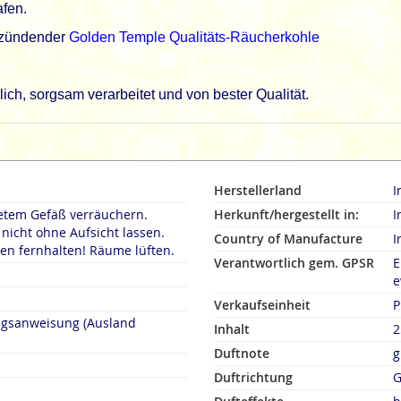
fen.
lzündender
Golden Temple Qualitäts-Räucherkohle
ch, sorgsam verarbeitet und von bester Qualität.
Herstellerland
I
etem Gefäß verräuchern.
Herkunft/hergestellt in:
I
icht ohne Aufsicht lassen.
Country of Manufacture
I
en fernhalten! Räume lüften.
Verantwortlich gem. GPSR
E
e
Verkaufseinheit
P
ngsanweisung (Ausland
Inhalt
2
Duftnote
g
Duftrichtung
G