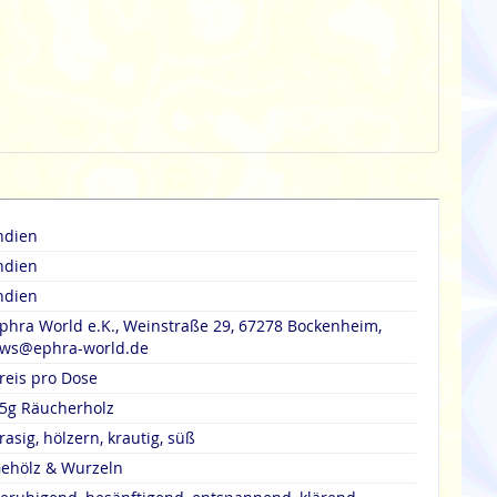
ndien
ndien
ndien
phra World e.K., Weinstraße 29, 67278 Bockenheim,
ws@ephra-world.de
reis pro Dose
5g Räucherholz
rasig, hölzern, krautig, süß
ehölz & Wurzeln