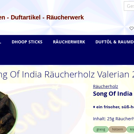
Such
n - Duftartikel - Räucherwerk
L
DHOOP STICKS
RÄUCHERWERK
DUFTÖL & RAUMD
g Of India Räucherholz Valerian
Räucherholz
Song Of India
♦ ein frischer, süß-
Inhalt: 25g Räucher
grasig
hölzern
kr