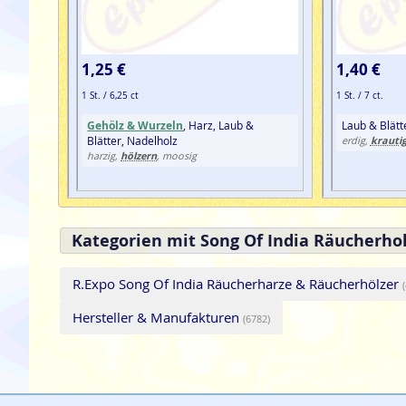
1,25 €
1,40 €
1 St. / 6,25 ct
1 St. / 7 ct.
Gehölz & Wurzeln
, Harz, Laub &
Laub & Blätt
Blätter, Nadelholz
krauti
erdig,
hölzern
harzig,
, moosig
Kategorien mit Song Of India Räucherhol
R.Expo Song Of India Räucherharze & Räucherhölzer
Hersteller & Manufakturen
(6782)