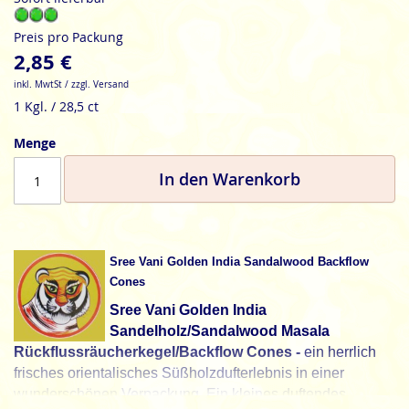
Preis pro Packung
2,85 €
inkl. MwtSt / zzgl. Versand
1 Kgl. / 28,5 ct
Menge
In den Warenkorb
Sree Vani Golden India Sandalwood Backflow
Cones
Sree Vani Golden India
Sandelholz/Sandalwood Masala
Rückflussräucherkegel/Backflow Cones -
ein herrlich
frisches orientalisches Süßholzdufterlebnis in einer
wunderschönen Verpackung. Ein kleines duftendes