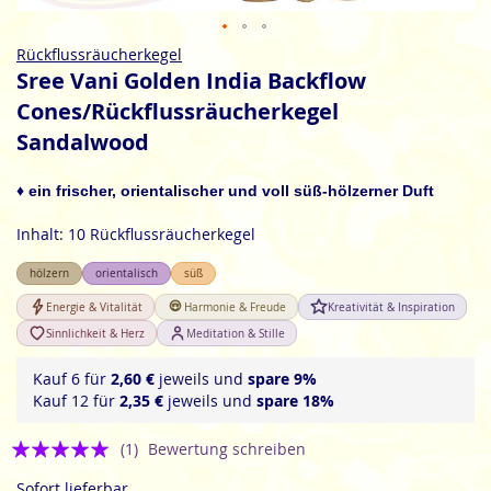
Zum
Rückflussräucherkegel
Anfang
Sree Vani Golden India Backflow
der
Cones/Rückflussräucherkegel
Bildgalerie
Sandalwood
springen
♦ ein frischer, orientalischer und voll süß-hölzerner Duft
Inhalt: 10 Rückflussräucherkegel
hölzern
orientalisch
süß
Energie & Vitalität
Harmonie & Freude
Kreativität & Inspiration
Sinnlichkeit & Herz
Meditation & Stille
Kauf 6 für
2,60 €
jeweils und
spare
9
%
Kauf 12 für
2,35 €
jeweils und
spare
18
%
Bewertung:
(1)
Bewertung schreiben
5
Sofort lieferbar