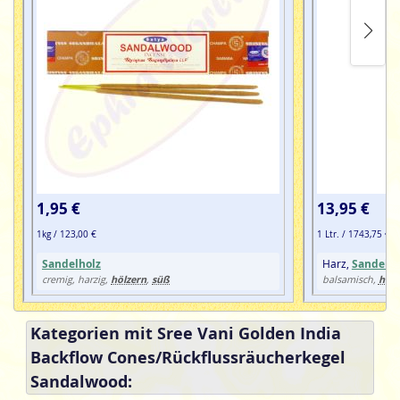
Und noch etwas.
Am Räuchergefäß muss die
Durchflussöffnung nach 3-4 maligem Gebrauch gereinigt
werden, sonst funktioniert es nicht mehr richtig!
1,95 €
13,95 €
1kg / 123,00 €
1 Ltr. / 1743,75 €
Sandelholz
Harz,
Sandelho
hölzern
süß
hölz
cremig, harzig,
,
balsamisch,
Kategorien mit Sree Vani Golden India
Backflow Cones/Rückflussräucherkegel
Sandalwood: