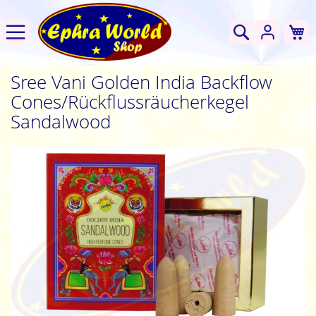
W
Suche
Sree Vani Golden India Backflow
Cones/Rückflussräucherkegel
Sandalwood
Zum
Ende
der
Bildgalerie
springen