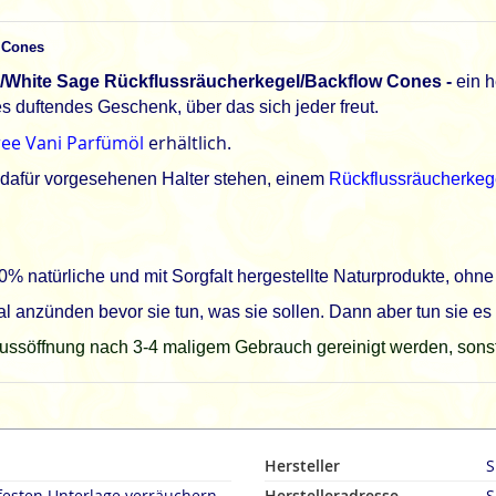
 Cones
i/White Sage Rückflussräucherkegel/Backflow Cones -
ein h
 duftendes Geschenk, über das sich jeder freut.
ree Vani Parfümöl
erhältlich.
m dafür vorgesehenen Halter stehen, einem
Rückflussräucherkeg
 natürliche und mit Sorgfalt hergestellte Naturprodukte, ohne 
anzünden bevor sie tun, was sie sollen. Dann aber tun sie es 
söffnung nach 3-4 maligem Gebrauch gereinigt werden, sonst fu
Hersteller
S
festen Unterlage verräuchern.
Herstelleradresse
S