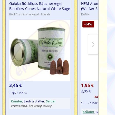
Goloka Rückfluss Räucherkegel
HEM Aroma Oil Mys
Backflow Cones Natural White Sage
(Weißer Salbei)
Rückflussräucherkegel · Masala
Duftöl
-34%
3,45 €
1,95 €
2,95 €
1 Kgl. / 14,4 ct
34% günstige
Kräuter
, Laub & Blätter,
Salbei
1 Ltr. / 195,00 €
aromatisch
kräuterig
,
, würzig
Kräuter
, Laub & Blätt