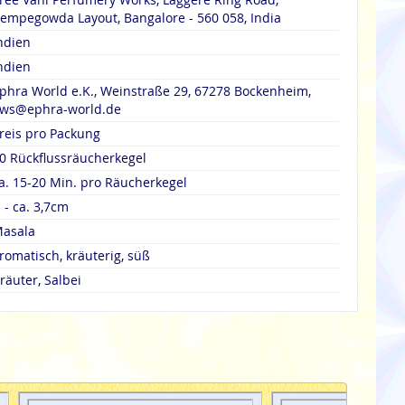
empegowda Layout, Bangalore - 560 058, India
ndien
ndien
phra World e.K., Weinstraße 29, 67278 Bockenheim,
ws@ephra-world.de
reis pro Packung
0 Rückflussräucherkegel
a. 15-20 Min. pro Räucherkegel
 - ca. 3,7cm
asala
romatisch, kräuterig, süß
räuter, Salbei