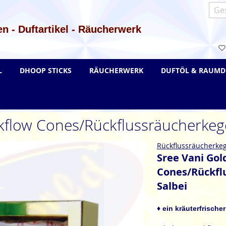
Such
n - Duftartikel - Räucherwerk
L
DHOOP STICKS
RÄUCHERWERK
DUFTÖL & RAUMD
kflow Cones/Rückflussräucherkeg
Rückflussräucherkeg
Sree Vani Gol
Cones/Rückfl
Salbei
♦ ein kräuterfrische