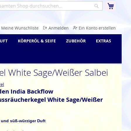
Warenk
Suche
e
Meine Wunschliste
Anmelden
Ein Konto erstellen
UFT
KÖRPERÖL & SEIFE
ZUBEHÖR
EXTRAS
el White Sage/Weißer Salbei
el
den India Backflow
ussräucherkegel White Sage/Weißer
r und süß-würziger Duft