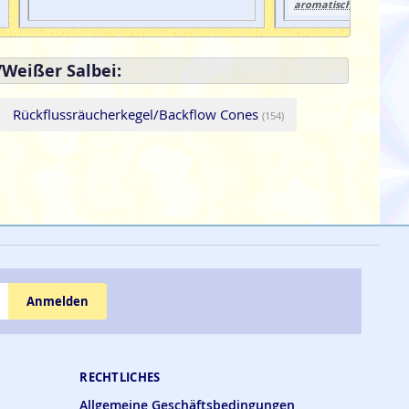
aromatisch
kräuterig
,
,
/Weißer Salbei:
Rückflussräucherkegel/Backflow Cones
(154)
Anmelden
RECHTLICHES
Allgemeine Geschäftsbedingungen