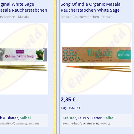
iginal White Sage
Song Of India Organic Masala
asala Räucherstäbchen
Räucherstäbchen White Sage
rstäbchen · Masala
Masala Räucherstäbchen · Masala
2,35 €
1kg / 156,67 €
ub & Blätter,
Salbei
Kräuter
, Laub & Blätter,
Salbei
aromatisch
kräuterig
 gehaltvoll, krautig, würzig
,
, würzig