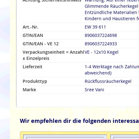
Glimmende Räucherkegel n
Entzündliche Materialien 
Kindern und Haustieren f
Art.-Nr.
EW 39 611
GTIN/EAN
8906037224698
GTIN/EAN - VE 12
8906037224933
Verpackungseinheit = Anzahl
VE - 12x10 Kegel
x Einzelpreis
Lieferzeit
1-4 Werktage nach Zahlu
abweichend)
Produkttyp
Rückflussräucherkegel
Marke
Sree Vani
Wir empfehlen dir die folgenden interessa