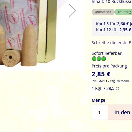
Inhalt: 10 Rückfluss
aromatisch
kräuterig
Kauf 6 für
2,60 €
j
Kauf 12 für
2,35 €
Schreibe die erste 
Sofort lieferbar
Preis pro Packung
2,85 €
inkl. MwtSt / zzgl. Versand
1 Kgl. / 28,5 ct
Menge
In den