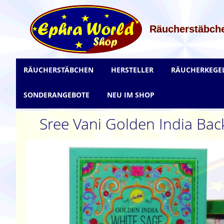
Zum
Inhalt
springen
Räucherstäbche
RÄUCHERSTÄBCHEN
HERSTELLER
RÄUCHERKEGE
SONDERANGEBOTE
NEU IM SHOP
Sree Vani Golden India Bac
Zum
Ende
der
Bildgalerie
springen