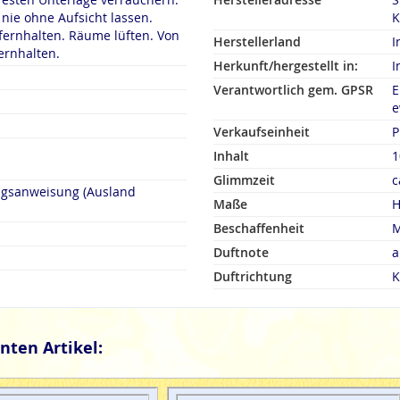
ie ohne Aufsicht lassen.
K
fernhalten. Räume lüften. Von
Herstellerland
I
ernhalten.
Herkunft/hergestellt in:
I
Verantwortlich gem. GPSR
E
e
Verkaufseinheit
P
Inhalt
1
Glimmzeit
c
ngsanweisung (Ausland
Maße
H
Beschaffenheit
M
Duftnote
a
Duftrichtung
K
nten Artikel: