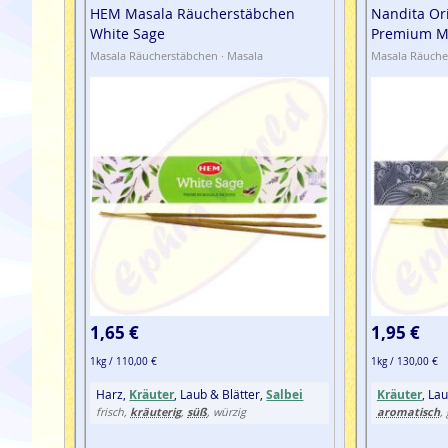
HEM Masala Räucherstäbchen
Nandita Or
White Sage
Premium M
Masala Räucherstäbchen · Masala
Masala Räuche
1,65 €
1,95 €
1kg / 110,00 €
1kg / 130,00 €
Harz,
Kräuter
, Laub & Blätter,
Salbei
Kräuter
, La
kräuterig
süß
aromatisch
frisch,
,
, würzig
,