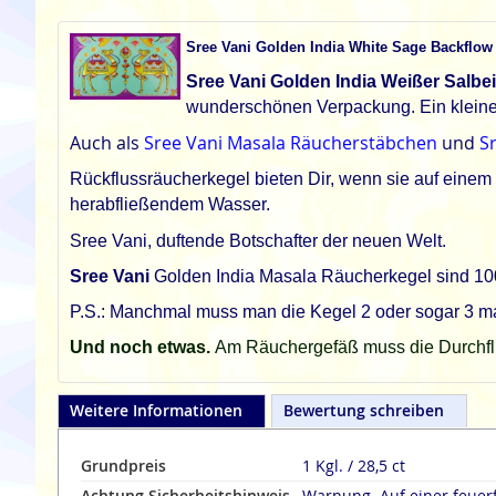
Sree Vani Golden India White Sage Backflow
Sree Vani Golden India Weißer Salbe
wunderschönen Verpackung. Ein kleines
Auch als
Sree Vani Masala Räucherstäbchen
und
S
Rückflussräucherkegel bieten Dir, wenn sie auf eine
herabfließendem Wasser.
Sree Vani, duftende Botschafter der neuen Welt.
Sree Vani
Golden India Masala Räucherkegel sind 100%
P.S.: Manchmal muss man die Kegel 2 oder sogar 3 mal 
Und noch etwas.
Am Räuchergefäß muss die Durchflus
Weitere Informationen
Bewertung schreiben
Grundpreis
1 Kgl. / 28,5 ct
Achtung Sicherheitshinweis
Warnung. Auf einer feuer