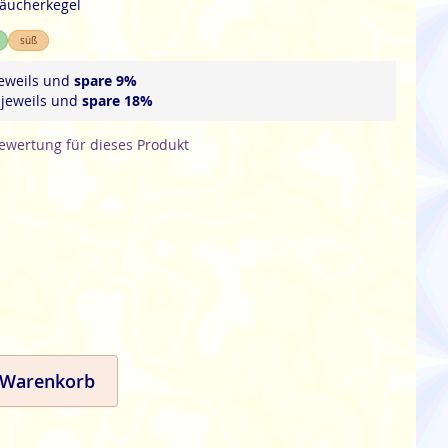
räucherkegel
süß
eweils und
spare
9
%
jeweils und
spare
18
%
Bewertung für dieses Produkt
 Warenkorb