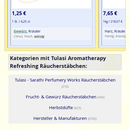
1,25 €
7,65 €
1 St. / 6,25 ct
1kg / 218,57 €
Gewürz
, Kräuter
Harz, Kräuter,
w
würzig
harzig, krautig,
Citrus, frisch,
Kategorien mit Tulasi Aromatherapy
Refreshing Räucherstäbchen:
Tulasi - Sarathi Perfumery Works Räucherstäbchen
(216)
Frucht- & Gewürz Räucherstäbchen
(445)
Herbstdüfte
(825)
Hersteller & Manufakturen
(6782)