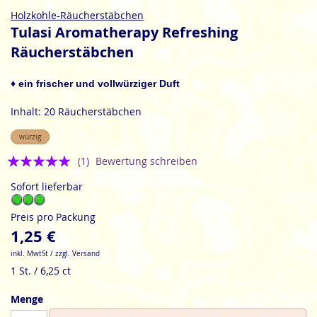
Zum
Holzkohle-Räucherstäbchen
Anfang
Tulasi Aromatherapy Refreshing
der
Räucherstäbchen
Bildgalerie
springen
♦ ein frischer und vollwürziger Duft
Inhalt: 20 Räucherstäbchen
würzig
Bewertung:
(1)
Bewertung schreiben
5
Sofort lieferbar
Preis pro Packung
1,25 €
inkl. MwtSt / zzgl. Versand
1 St. / 6,25 ct
Menge