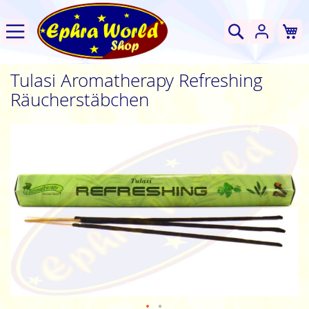
W
Suche
Tulasi Aromatherapy Refreshing
Räucherstäbchen
Zum
Ende
der
Bildgalerie
springen