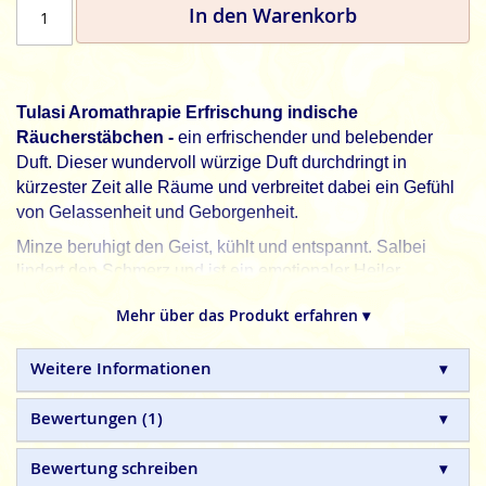
In den Warenkorb
Tulasi Aromathrapie Erfrischung indische
Räucherstäbchen -
ein erfrischender und belebender
Duft. Dieser wundervoll würzige Duft durchdringt in
kürzester Zeit alle Räume und verbreitet dabei ein Gefühl
von Gelassenheit und Geborgenheit.
Minze beruhigt den Geist, kühlt und entspannt. Salbei
lindert den Schmerz und ist ein emotionaler Heiler.
Gewürznelke fördert die Konzentration und Kreativität.
Mehr über das Produkt erfahren ▾
Sarathi, Incense für die Seele.
Tulasi
indische Räucherstäbchen sind mit Sorgfalt
Weitere Informationen
hergestellte Naturprodukte, ohne tierische, toxische oder
petrochemische Zusätze.
Bewertungen
1
Bewertung schreiben