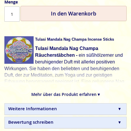
Menge
In den Warenkorb
Tulasi Mandala Nag Champa Incense Sticks
Tulasi Mandala Nag Champa
-
Räucherstäbchen
ein süßhölzerner und
beruhigender Duft mit allerlei positiven
Wirkungen.
Sie haben den beliebten und beruhigenden
Duft, der zur Meditation, zum Yoga und zur geistigen
Erbauung hervorragend geeignet ist. Eine gelungene Nag
Champa Duftkomposition.
Mehr über das Produkt erfahren ▾
Ein Mandala ist ein geometrisches Schaubild, das im
Hinduismus und Buddhismus den Kosmos, Gottheiten
Weitere Informationen
oder innere Ganzheit darstellt. Es ist meist kreisrund oder
quadratisch und zentriert auf einen Mittelpunkt
Bewertung schreiben
ausgerichtet. Es dient der Meditation, Konzentration und
symbolisiert Harmonie, spirituelles Wachstum sowie die