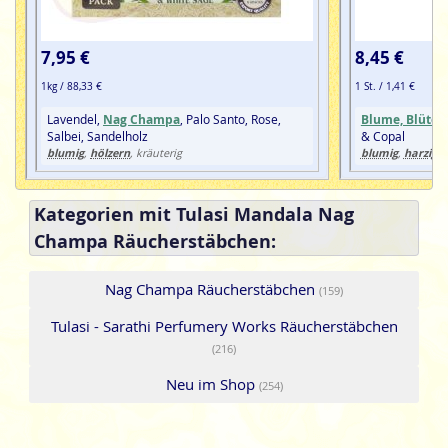
7,95 €
8,45 €
1kg / 88,33 €
1 St. / 1,41 €
Lavendel,
Nag Champa
, Palo Santo, Rose,
Blume, Blüte
,
Salbei, Sandelholz
& Copal
blumig
hölzern
blumig
harzig
,
, kräuterig
,
,
Kategorien mit Tulasi Mandala Nag
Champa Räucherstäbchen:
Nag Champa Räucherstäbchen
(159)
Tulasi - Sarathi Perfumery Works Räucherstäbchen
(216)
Neu im Shop
(254)