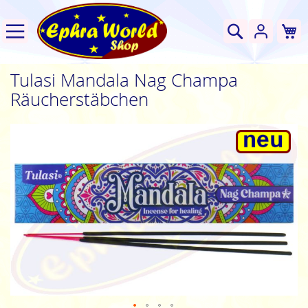
W
Suche
Tulasi Mandala Nag Champa
Räucherstäbchen
Zum
Ende
der
Bildgalerie
springen