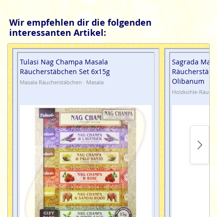
Verbindung von Körper, Geist und Universum.
Wir empfehlen dir die folgenden
Sarathi, Incense für die Seele.
interessanten Artikel:
Tulasi
indische Räucherstäbchen sind mit Sorgfalt
hergestellte Naturprodukte, ohne tierische, toxische oder
petrochemische Zusätze.
Tulasi Nag Champa Masala
Sagrada Madr
Räucherstäbchen Set 6x15g
Räucherstäb
Olibanum
Masala Räucherstäbchen · Masala
Holzkohle-Räuche