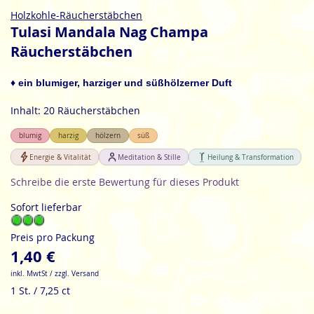
Zum
Holzkohle-Räucherstäbchen
Anfang
Tulasi Mandala Nag Champa
der
Räucherstäbchen
Bildgalerie
springen
♦ ein blumiger, harziger und süßhölzerner Duft
Inhalt: 20 Räucherstäbchen
blumig
harzig
hölzern
süß
Energie & Vitalität
Meditation & Stille
Heilung & Transformation
Schreibe die erste Bewertung für dieses Produkt
Sofort lieferbar
Preis pro Packung
1,40 €
inkl. MwtSt / zzgl. Versand
1 St. / 7,25 ct