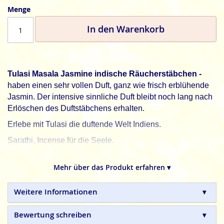
Menge
In den Warenkorb
Tulasi Masala Jasmine indische Räucherstäbchen -
haben einen sehr vollen Duft, ganz wie frisch erblühende
Jasmin. Der intensive sinnliche Duft bleibt noch lang nach
Erlöschen des Duftstäbchens erhalten.
Erlebe mit Tulasi die duftende Welt Indiens.
Sarathi, Incense für die Seele.
Tulasi
indische Masala Räucherstäbchen sind aus
Mehr über das Produkt erfahren ▾
natürlichen Zutaten und in Handarbeit hergestellte
Qualitätsprodukte, ohne tierische, toxische oder
petrochemische Zuätze.
Weitere Informationen
Bewertung schreiben