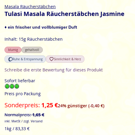
Zum
Masala Räucherstäbchen
Anfang
Tulasi Masala Räucherstäbchen Jasmine
der
Bildgalerie
♦ ein frischer und vollblumiger Duft
springen
Inhalt: 15g Räucherstäbchen
blumig
gehaltvoll
Ruhe & Entspannung
Sinnlichkeit & Herz
Schreibe die erste Bewertung für dieses Produkt
Sofort lieferbar
Preis pro Packung
Sonderpreis
1,25 €
24% günstiger (-0,40 €)
Normalpreis
1,65 €
inkl. MwtSt / zzgl. Versand
1kg / 83,33 €