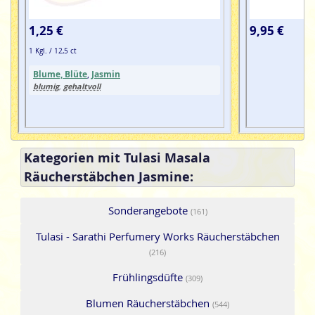
1,25 €
9,95 €
1 Kgl. / 12,5 ct
Blume, Blüte
,
Jasmin
blumig
gehaltvoll
,
Kategorien mit Tulasi Masala
Räucherstäbchen Jasmine:
Sonderangebote
(161)
Tulasi - Sarathi Perfumery Works Räucherstäbchen
(216)
Frühlingsdüfte
(309)
Blumen Räucherstäbchen
(544)