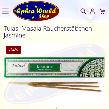
W
Suche
Tulasi Masala Räucherstäbchen
Jasmine
Zum
-24%
Ende
der
Bildgalerie
springen