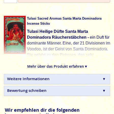
Tulasi Sacred Aromas Santa Marta Dominadora
Incense Sticks
Tulasi Heilige Düfte Santa Marta
Dominadora Räucherstäbchen -
ein Duft für
dominante Männer. Eine, der 21 Divisionen im
Voodoo, ist der Geist von Santa Dominadora.
Sie gehört zu den Petroses, den sehr
aggressiven Kriegsgottheiten und steht für das Element
Mehr über das Produkt erfahren ▾
Feuer. Moschus, Patchouli und stärkende Kräuter
beherrschen diesen würzigen Duft.
Weitere Informationen
Sarathi, Incense für die Seele.
Tulasi
indische Räucherstäbchen sind mit Sorgfalt
Bewertung schreiben
hergestellte Naturprodukte, ohne tierische, toxische oder
petrochemische Zusätze.
Wir empfehlen dir die folgenden