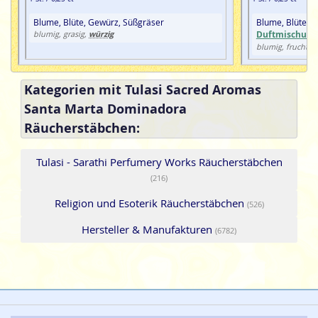
Blume, Blüte, Gewürz, Süßgräser
Blume, Blüte, F
würzig
Duftmischung
blumig, grasig,
blumig, fruchtig,
Kategorien mit Tulasi Sacred Aromas
Santa Marta Dominadora
Räucherstäbchen:
Tulasi - Sarathi Perfumery Works Räucherstäbchen
(216)
Religion und Esoterik Räucherstäbchen
(526)
Hersteller & Manufakturen
(6782)