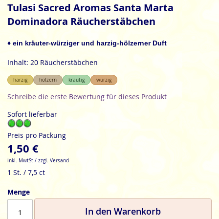
Anfang
Tulasi Sacred Aromas Santa Marta
der
Dominadora Räucherstäbchen
Bildgalerie
springen
♦ ein kräuter-würziger und harzig-hölzerner Duft
Inhalt: 20 Räucherstäbchen
harzig
hölzern
krautig
würzig
Schreibe die erste Bewertung für dieses Produkt
Sofort lieferbar
Preis pro Packung
1,50 €
inkl. MwtSt / zzgl. Versand
1 St. / 7,5 ct
Menge
In den Warenkorb