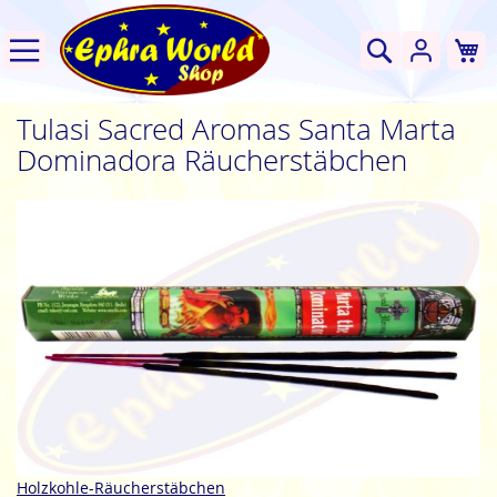
W
Suche
Tulasi Sacred Aromas Santa Marta
Dominadora Räucherstäbchen
Zum
Ende
der
Bildgalerie
springen
Zum
Holzkohle-Räucherstäbchen