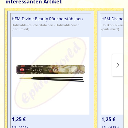
interessanten Artikel:
HEM Divine Beauty Räucherstäbchen
HEM Divine B
Holzkohle-Räucherstäbchen · Holzkohle/-mehl
Holzkohle-Räuche
(parfümiert)
(parfümiert)
1,25 €
1,25 €
1 St. / 6,25 ct
1 St. / 6,25 ct