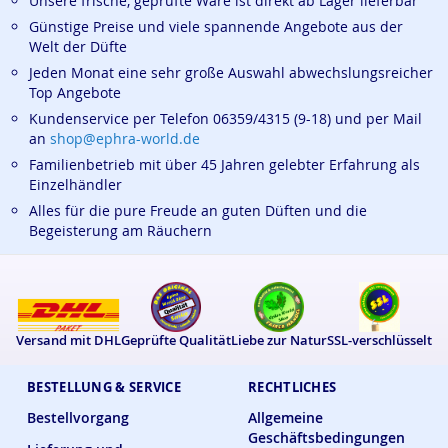
Unsere frische, geprüfte Ware ist direkt ab Lager lieferbar
Günstige Preise und viele spannende Angebote aus der
Welt der Düfte
Jeden Monat eine sehr große Auswahl abwechslungsreicher
Top Angebote
Kundenservice per Telefon 06359/4315 (9-18) und per Mail
an
shop@ephra-world.de
Familienbetrieb mit über 45 Jahren gelebter Erfahrung als
Einzelhändler
Alles für die pure Freude an guten Düften und die
Begeisterung am Räuchern
Versand mit DHL
Geprüfte Qualität
Liebe zur Natur
SSL-verschlüsselt
BESTELLUNG & SERVICE
RECHTLICHES
Bestellvorgang
Allgemeine
Geschäftsbedingungen