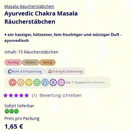
Zum
Masala Räucherstäbchen
Anfang
Ayurvedic Chakra Masala
der
Räucherstäbchen
Bildgalerie
springen
♦ ein harziger, hölzerner, fein-fruchtiger und würziger Duft -
ayurvedisch
Inhalt: 15 Räucherstäbchen
fruchtig
hölzern
würzig
Ruhe & Entspannung
Erdung & Zentrierung
Alle 7 Chakren
Mehr entdecken ↓
Bewertung:
(1)
Bewertung schreiben
5
Sofort lieferbar
Preis pro Packung
1,65 €