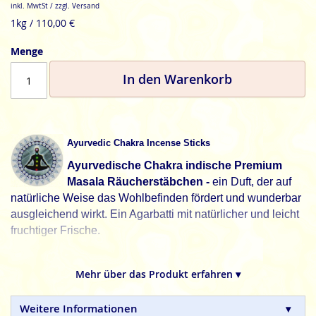
inkl. MwtSt / zzgl. Versand
1kg / 110,00 €
Menge
In den Warenkorb
Ayurvedic Chakra Incense Sticks
Ayurvedische Chakra indische Premium
Masala Räucherstäbchen -
ein Duft, der auf
natürliche Weise das Wohlbefinden fördert und wunderbar
ausgleichend wirkt. Ein Agarbatti mit natürlicher und leicht
fruchtiger Frische.
Ayurvedics, natürliche Zutaten für ein natürliches
Erl(g)ebnis.
Mehr über das Produkt erfahren ▾
A.S. Agarbathi Works
ayurvedische Masala
Weitere Informationen
Räucherstäbchen sind 100% natürliche in Handarbeit