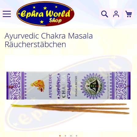
W
Suche
Ayurvedic Chakra Masala
Räucherstäbchen
Zum
Ende
der
Bildgalerie
springen