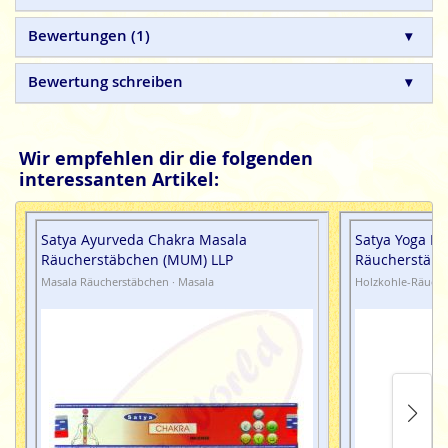
gefertigte Qualitätsprodukte, ohne tierische, toxische oder
petrochemische Zusätze.
Bewertungen
1
Bewertung schreiben
Wir empfehlen dir die folgenden
interessanten Artikel:
Satya Ayurveda Chakra Masala
Satya Yoga N
Räucherstäbchen (MUM) LLP
Räucherstäbc
Masala Räucherstäbchen · Masala
Holzkohle-Räuche