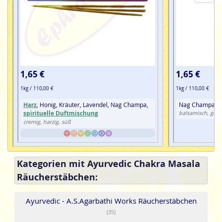
1,65 €
1,65 €
1kg / 110,00 €
1kg / 110,00 €
Harz
, Honig, Kräuter, Lavendel, Nag Champa,
Nag Champa, Sü
spirituelle Duftmischung
balsamisch, gras
cremig, harzig, süß
Kategorien mit Ayurvedic Chakra Masala
Räucherstäbchen:
Ayurvedic - A.S.Agarbathi Works Räucherstäbchen
(35)