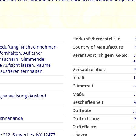
Herkunft/hergestellt in:
I
duftung. Nicht einnehmen.
Country of Manufacture
I
fernhalten. Auf einer
Verantwortlich gem. GPSR
E
rn. Glimmende
e
 Aufsicht lassen. Räume
Verkaufseinheit
P
austieren fernhalten.
Inhalt
1
Glimmzeit
c
Maße
L
ngsanweisung (Ausland
Beschaffenheit
M
Duftnote
g
rishnananda
Duftrichtung
G
Dufteffekte
e
e 212, Saugerties, NY 12477,
Chakra
W