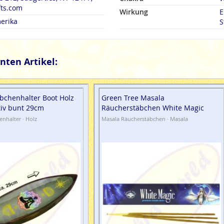
fts.com
Wirkung
E
erika
S
nten Artikel:
bchenhalter Boot Holz
Green Tree Masala
iv bunt 29cm
Räucherstäbchen White Magic
nhalter · Holz
Masala Räucherstäbchen · Masala