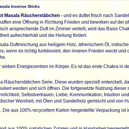
asala Incense Sticks
ot Masala Räucherstäbchen -
und es duftet frisch nach Sande
ffen eine Öffnung in Richtung Frieden und bewirken auf der p
isch ansprechende Duft im Zimmer verteilt, wird das Basis Chakr
eit aufrechterhält und die Heilung fördert.
sala Duftmischung aus heiligem Holz, ätherischem Öl, indische
 wenn es richtig funktioniert, den inneren Frieden weckt und di
he.
 sieben Energiezentren im Körper. Es ist das erste Chakra in d
la Räucherstäbchen Serie. Diese wurden speziell entwickelt, da
uliert werden und sich öffnen. Die fortgesetzte Nutzung dieser 
nnlichkeit, Selbstvertrauen, Liebe, Kommunikation, Intuition 
ndischer Weisheit, mit Ölen und Sandelholz gemischt und von 
 Die aus 100% recyceltem Karton hergestellte Verpackung ist in t
ind aus 100% natürlichen Zutaten und in Handarbeit hergestellt