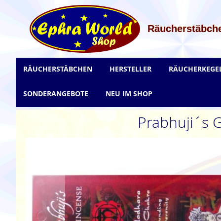
Zum
Inhalt
springen
Räucherstäbche
RÄUCHERSTÄBCHEN
HERSTELLER
RÄUCHERKEGE
SONDERANGEBOTE
NEU IM SHOP
Prabhuji´s 
Zum
Ende
der
Bildgalerie
springen