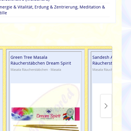
nergie & Vitalität, Erdung & Zentrierung, Meditation &
tille
Green Tree Masala
Sandesh Amruth Va
Räucherstäbchen Dream Spirit
Räucherstäbchen
Masala Räucherstäbchen · Masala
Masala Räucherstäbchen 