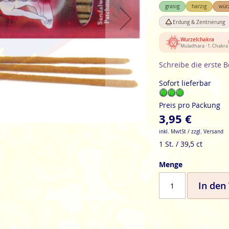
grasig
harzig
wür
Erdung & Zentrierung
Wurzelchakra
Muladhara · 1. Chakra
Schreibe die erste 
Sofort lieferbar
Preis pro Packung
3,95 €
inkl. MwtSt / zzgl. Versand
1 St. / 39,5 ct
Menge
In den