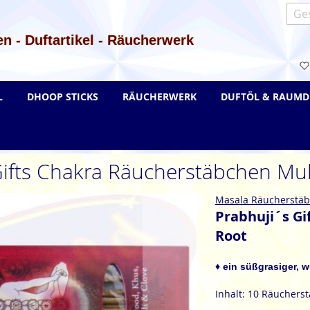
Such
n - Duftartikel - Räucherwerk
L
DHOOP STICKS
RÄUCHERWERK
DUFTÖL & RAUMD
Gifts Chakra Räucherstäbchen Mu
Masala Räucherstä
Prabhuji´s G
Root
♦ ein süßgrasiger, w
Inhalt: 10 Räuchers