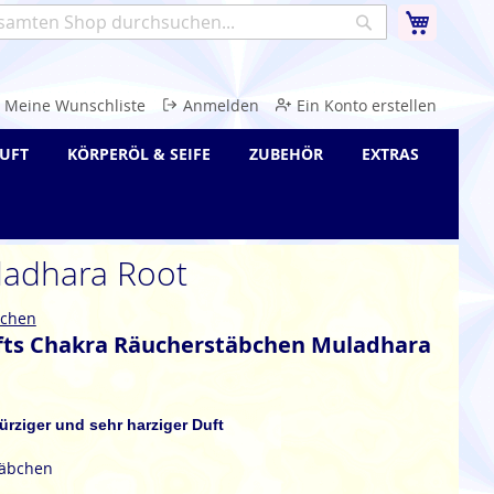
Warenk
Suche
e
Meine Wunschliste
Anmelden
Ein Konto erstellen
UFT
KÖRPERÖL & SEIFE
ZUBEHÖR
EXTRAS
ladhara Root
bchen
ifts Chakra Räucherstäbchen Muladhara
ürziger und sehr harziger Duft
täbchen