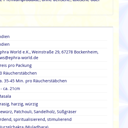
ndien
ndien
phra World e.K., Weinstraße 29, 67278 Bockenheim,
ws@ephra-world.de
reis pro Packung
0 Räucherstäbchen
a. 35-45 Min. pro Räucherstäbchen
 - ca. 21cm
asala
rasig, harzig, würzig
ewürz, Patchouli, Sandelholz, Süßgräser
rdend, spiritualisierend, stimulierend
urzelchakra (Muladhara)