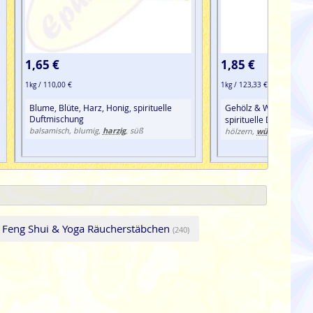
1,65 €
1,85 €
1kg / 110,00 €
1kg / 123,33 €
Blume, Blüte, Harz, Honig, spirituelle
Gehölz & Wurzeln, Ha
Duftmischung
spirituelle Duftmischu
harzig
balsamisch, blumig,
, süß
würzig
hölzern,
 Feng Shui & Yoga Räucherstäbchen
(240)