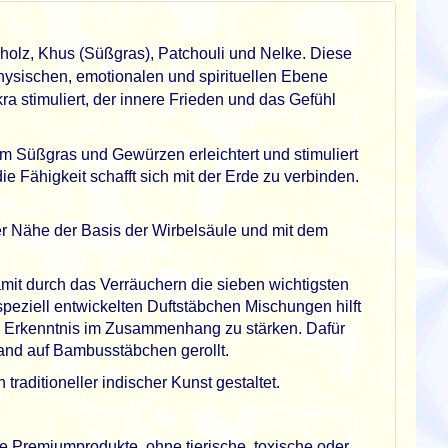
lholz, Khus (Süßgras), Patchouli und Nelke. Diese
hysischen, emotionalen und spirituellen Ebene
a stimuliert, der innere Frieden und das Gefühl
m Süßgras und Gewürzen erleichtert und stimuliert
e Fähigkeit schafft sich mit der Erde zu verbinden.
er Nähe der Basis der Wirbelsäule und mit dem
mit durch das Verräuchern die sieben wichtigsten
speziell entwickelten Duftstäbchen Mischungen hilft
und Erkenntnis im Zusammenhang zu stärken. Dafür
Hand auf Bambusstäbchen gerollt.
raditioneller indischer Kunst gestaltet.
e Premiumprodukte, ohne tierische, toxische oder