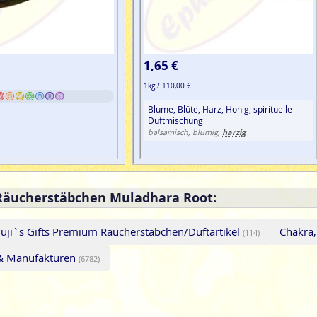
1,65 €
1kg / 110,00 €
Blume, Blüte, Harz, Honig, spirituelle
Duftmischung
harzig
balsamisch, blumig,
 Räucherstäbchen Muladhara Root:
uji`s Gifts Premium Räucherstäbchen/Duftartikel
Chakra,
(114)
 & Manufakturen
(6782)