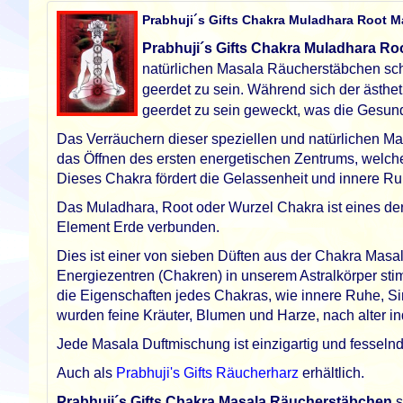
Prabhuji´s Gifts Chakra Muladhara Root M
Prabhuji´s Gifts Chakra Muladhara Ro
natürlichen Masala Räucherstäbchen scha
geerdet zu sein. Während sich der ästhet
geerdet zu sein geweckt, was die Gesundh
Das Verräuchern dieser speziellen und natürlichen Ma
das Öffnen des ersten energetischen Zentrums, welches,
Dieses Chakra fördert die Gelassenheit und innere Ru
Das Muladhara, Root oder Wurzel Chakra ist eines der
Element Erde verbunden.
Dies ist einer von sieben Düften aus der Chakra Masa
Energiezentren (Chakren) in unserem Astralkörper stim
die Eigenschaften jedes Chakras, wie innere Ruhe, Si
wurden feine Kräuter, Blumen und Harze, nach alter i
Jede Masala Duftmischung ist einzigartig und fesselnd.
Auch als
Prabhuji's Gifts Räucherharz
erhältlich.
Prabhuji´s Gifts Chakra Masala Räucherstäbchen
s