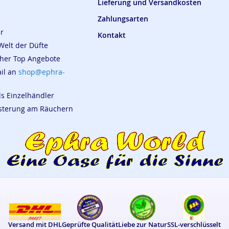
Lieferung und Versandkosten
Zahlungsarten
ar
Kontakt
Welt der Düfte
cher Top Angebote
ail an
shop@ephra-
ls Einzelhändler
eisterung am Räuchern
Versand mit DHL
Geprüfte Qualität
Liebe zur Natur
SSL-verschlüsselt