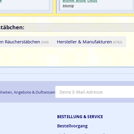
e
Blume, Blüte
,
Lotus
blumig
stäbchen:
n Räucherstäbchen
Hersteller & Manufakturen
(544)
(6782)
E-Mail-Adresse
heiten, Angebote & Duftwissen
BESTELLUNG & SERVICE
Bestellvorgang