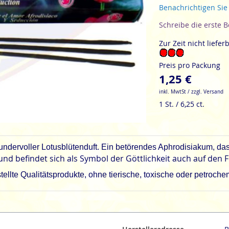
Benachrichtigen Sie
Schreibe die erste 
Zur Zeit nicht liefer
Preis pro Packung
1,25 €
inkl. MwtSt / zzgl. Versand
1 St. / 6,25 ct.
ndervoller Lotusblütenduft. Ein betörendes Aphrodisiakum, das 
d befindet sich als Symbol der Göttlichkeit auch auf den F
llte Qualitätsprodukte, ohne tierische, toxische oder petroch