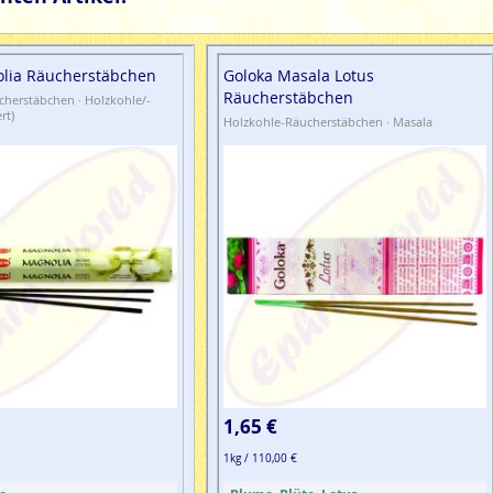
lia Räucherstäbchen
Goloka Masala Lotus
Räucherstäbchen
herstäbchen · Holzkohle/-
rt)
Holzkohle-Räucherstäbchen · Masala
1,65 €
1kg / 110,00 €