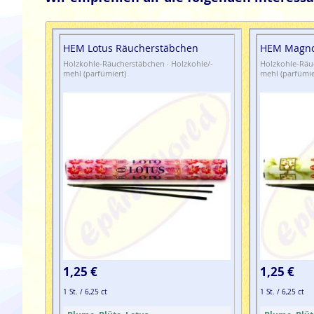
HEM Lotus Räucherstäbchen
HEM Magno
Holzkohle-Räucherstäbchen · Holzkohle/-
Holzkohle-Räuc
mehl (parfümiert)
mehl (parfümie
1,25 €
1,25 €
1 St. / 6,25 ct
1 St. / 6,25 ct