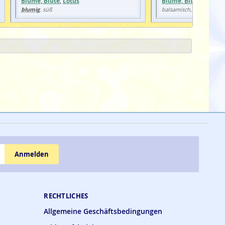
Blume, Blüte
,
Lotus
Blume, Blüte
blumig
blumig
, süß
balsamisch,
Anmelden
RECHTLICHES
Allgemeine Geschäftsbedingungen