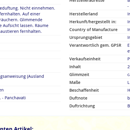
Herstelleradresse
B
-
duftung. Nicht einnehmen.
fernhalten. Auf einer
Herstellerland
I
rn. Glimmende
Herkunft/hergestellt in:
I
 Aufsicht lassen. Räume
Country of Manufacture
I
austieren fernhalten.
Ursprungsgebiet
I
Verantwortlich gem. GPSR
E
e
Verkaufseinheit
P
Inhalt
2
Glimmzeit
c
ngsanweisung (Ausland
Maße
L
en
Beschaffenheit
H
. - Panchavati
Duftnote
b
Duftrichtung
B
nten Artikel: