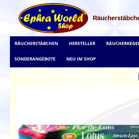
Zum
Inhalt
springen
Räucherstäbche
RÄUCHERSTÄBCHEN
HERSTELLER
RÄUCHERKEGE
SONDERANGEBOTE
NEU IM SHOP
Zum
Ende
der
Bildgalerie
springen