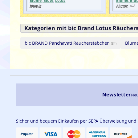
Blume, Blüte
,
Lotus
Blume, Blüt
blumig
blumig
, süß
Kategorien mit bic Brand Lotus Räucher
bic BRAND Panchavati Räucherstäbchen
Blume
(84)
Newsletter
Neu
Sicher und bequem Einkaufen per SEPA Überweisung und