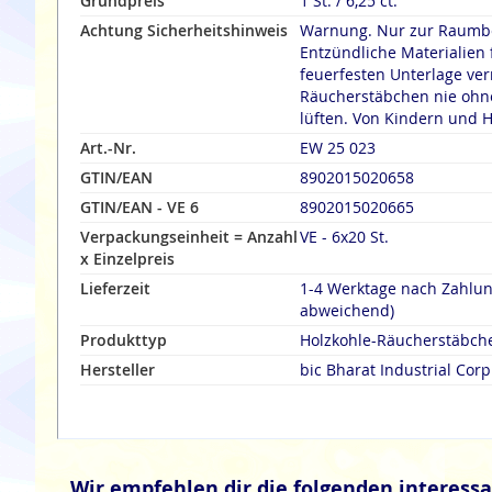
Grundpreis
1 St. / 6,25 ct.
Achtung Sicherheitshinweis
Warnung. Nur zur Raumbe
Entzündliche Materialien 
feuerfesten Unterlage verräuche
Räucherstäbchen nie ohne
lüften. Von Kindern und H
Art.-Nr.
EW 25 023
GTIN/EAN
8902015020658
GTIN/EAN - VE 6
8902015020665
Verpackungseinheit = Anzahl
VE - 6x20 St.
x Einzelpreis
Lieferzeit
1-4 Werktage nach Zahlu
abweichend)
Produkttyp
Holzkohle-Räucherstäbch
Hersteller
bic Bharat Industrial Corp
Wir empfehlen dir die folgenden interessa