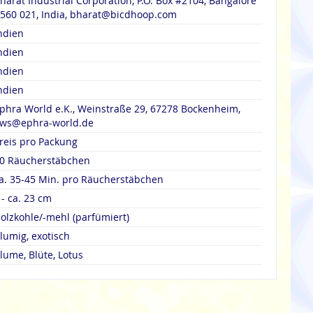
harat Industrial Corporation, P.O. Box #2104, Bangalore
 560 021, India, bharat@bicdhoop.com
ndien
ndien
ndien
ndien
phra World e.K., Weinstraße 29, 67278 Bockenheim,
ws@ephra-world.de
reis pro Packung
0 Räucherstäbchen
a. 35-45 Min. pro Räucherstäbchen
 - ca. 23 cm
olzkohle/-mehl (parfümiert)
lumig, exotisch
lume, Blüte, Lotus