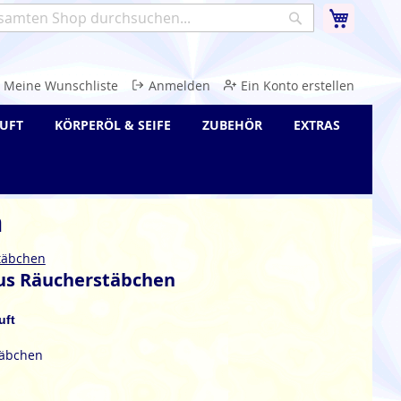
Warenk
Suche
e
Meine Wunschliste
Anmelden
Ein Konto erstellen
UFT
KÖRPERÖL & SEIFE
ZUBEHÖR
EXTRAS
n
täbchen
tus Räucherstäbchen
uft
täbchen