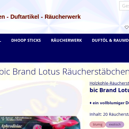
Such
n - Duftartikel - Räucherwerk
L
DHOOP STICKS
RÄUCHERWERK
DUFTÖL & RAUMD
bic Brand Lotus Räucherstäbche
Holzkohle-Räuchers
bic Brand Lo
♦ ein vollblumiger D
Inhalt: 20 Räuchers
blumig
exotisch