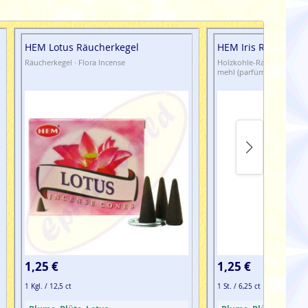
HEM Lotus Räucherkegel
HEM Iris Räuchers
Räucherkegel · Flora Incense
Holzkohle-Räucherstäbche
mehl (parfümiert)
1,25 €
1,25 €
1 Kgl. / 12,5 ct
1 St. / 6,25 ct