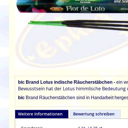
Zum
Anfang
der
bic Brand Lotus indische Räucherstäbchen -
ein wu
Bildgalerie
Bewusstsein hat der Lotus himmlische Bedeutung un
springen
bic
Brand Räucherstäbchen sind in Handarbeit hergeste
Weitere Informationen
Bewertung schreiben