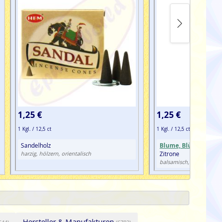
1,25 €
1,25 €
1 Kgl. / 12,5 ct
1 Kgl. / 12,5 ct
Sandelholz
Blume, Blüte
, Lavend
Zitrone
harzig, hölzern, orientalisch
blumig
balsamisch,
Hersteller & Manufakturen