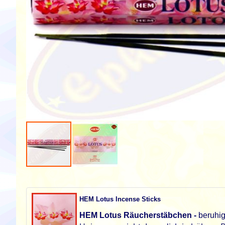
Zum
Anfang
der
HEM Lotus Incense Sticks
Bildgalerie
springen
HEM Lotus Räucherstäbchen -
beruhig