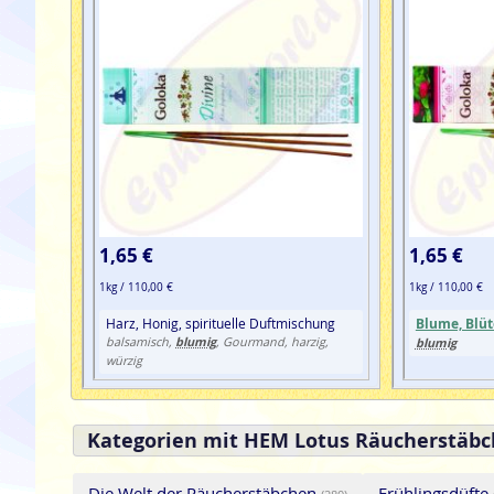
1,65 €
1,65 €
1kg / 110,00 €
1kg / 110,00 €
Harz, Honig, spirituelle Duftmischung
Blume, Blüt
blumig
balsamisch,
, Gourmand, harzig,
blumig
würzig
Kategorien mit HEM Lotus Räucherstäbc
Die Welt der Räucherstäbchen
Frühlingsdüfte