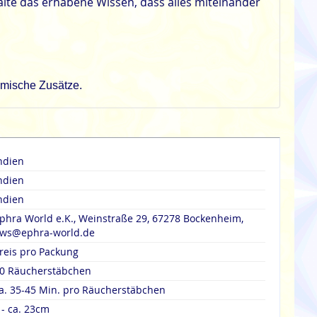
alte das erhabene Wissen, dass alles miteinander
emische Zusätze.
ndien
ndien
ndien
phra World e.K., Weinstraße 29, 67278 Bockenheim,
ws@ephra-world.de
reis pro Packung
0 Räucherstäbchen
a. 35-45 Min. pro Räucherstäbchen
 - ca. 23cm