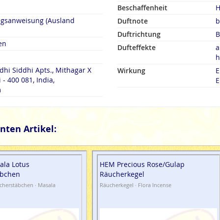
Beschaffenheit
H
ngsanweisung (Ausland
Duftnote
b
Duftrichtung
B
en
Dufteffekte
a
h
dhi Siddhi Apts., Mithagar X
Wirkung
E
- 400 081, India,
E
m
nten Artikel:
ala Lotus
HEM Precious Rose/Gulap
äbchen
Räucherkegel
cherstäbchen · Masala
Räucherkegel · Flora Incense