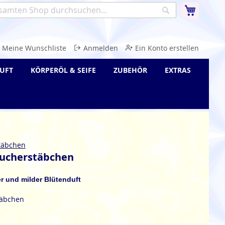
Warenk
Suche
e
Meine Wunschliste
Anmelden
Ein Konto erstellen
UFT
KÖRPERÖL & SEIFE
ZUBEHÖR
EXTRAS
täbchen
ucherstäbchen
er und milder Blütenduft
täbchen