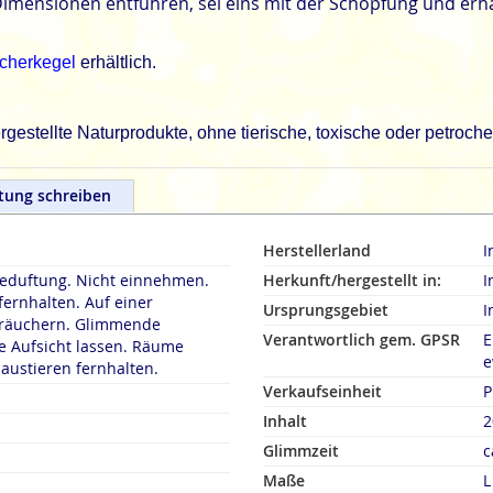
Dimensionen entführen, sei eins mit der Schöpfung und erh
cherkegel
erhältlich.
gestellte Naturprodukte, ohne tierische, toxische oder petroch
tung schreiben
Herstellerland
I
duftung. Nicht einnehmen.
Herkunft/hergestellt in:
I
fernhalten. Auf einer
Ursprungsgebiet
I
rn. Glimmende
Verantwortlich gem. GPSR
E
 Aufsicht lassen. Räume
e
austieren fernhalten.
Verkaufseinheit
P
Inhalt
2
Glimmzeit
c
Maße
L