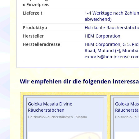
x Einzelpreis
Lieferzeit
1-4 Werktage nach Zahlu
abweichend)
Produkttyp
Holzkohle-Räucherstäbch
Hersteller
HEM Corporation
Herstelleradresse
HEM Corporation, G-5, Rid
Road, Mulund (E), Mumbai 
exports@hemincense.co
Wir empfehlen dir die folgenden interessa
Goloka Masala Divine
Goloka Mas
Räucherstäbchen
Räucherst
Holzkohle-Räucherstäbchen · Masala
Holzkohle-Räu