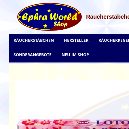
Zum
Inhalt
springen
Räucherstäbche
RÄUCHERSTÄBCHEN
HERSTELLER
RÄUCHERKEGE
SONDERANGEBOTE
NEU IM SHOP
Zum
Ende
der
Bildgalerie
springen