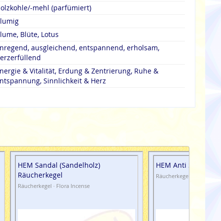
olzkohle/-mehl (parfümiert)
lumig
lume, Blüte, Lotus
nregend, ausgleichend, entspannend, erholsam,
erzerfüllend
nergie & Vitalität, Erdung & Zentrierung, Ruhe &
ntspannung, Sinnlichkeit & Herz
HEM Sandal (Sandelholz)
HEM Anti Stress Rä
Räucherkegel
Räucherkegel · Flora Ince
Räucherkegel · Flora Incense