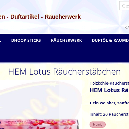
Such
n - Duftartikel - Räucherwerk
L
DHOOP STICKS
RÄUCHERWERK
DUFTÖL & RAUMD
HEM Lotus Räucherstäbchen
Holzkohle-Räuchers
HEM Lotus Rä
♦ ein weicher, sanft
Inhalt: 20 Räuchers
blumig