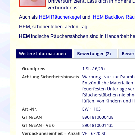
Universum zieht. Lass dich in höhere 
verbunden ist.
Auch als
HEM Räucherkegel
und
HEM Backflow Räu
HEM, schöner leben. Jeden Tag.
HEM
indische Räucherstäbchen sind in Handarbeit her
Weitere Informationen
Bewertungen
2
Bewer
Grundpreis
1 St. / 6,25 ct
Achtung Sicherheitshinweis
Warnung. Nur zur Raumbe
Entzündliche Materialien 
feuerfesten Unterlage verräuche
Räucherstäbchen nie ohne
lüften. Von Kindern und H
Art.-Nr.
EW 1 103
GTIN/EAN
8901810000438
GTIN/EAN - VE 6
8901810001435
Verpackungseinheit = Anzahl
VE - 6x20 St.