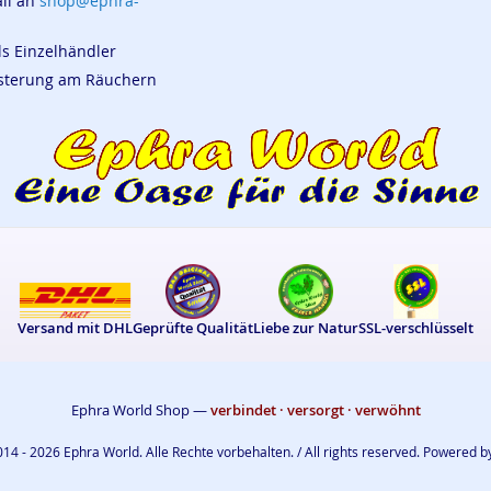
ail an
shop@ephra-
ls Einzelhändler
eisterung am Räuchern
Versand mit DHL
Geprüfte Qualität
Liebe zur Natur
SSL-verschlüsselt
Ephra World Shop —
verbindet · versorgt · verwöhnt
14 - 2026 Ephra World. Alle Rechte vorbehalten. / All rights reserved. Powered