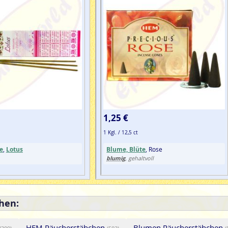
1,25 €
1 Kgl. / 12,5 ct
e
,
Lotus
Blume, Blüte
, Rose
blumig
, gehaltvoll
hen:
HEM Räucherstäbchen
Blumen Räucherstäbchen