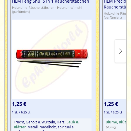
HEM Feng Shui 5 in 1 Räucherstäbchen
HEM Precious 
Räucherstäb
Holzkohle-Räucherstäbchen · Holzkohle/-mehl
(parfümiert)
Holzkohle-Räuche
(parfümiert)
1,25 €
1,25 €
1 St. / 6,25 ct
1 St. / 6,25 ct
Frucht, Gehölz & Wurzeln, Harz,
Laub &
Blume, Blüte
Blätter
, Metall, Nadelholz, spirituelle
blumig