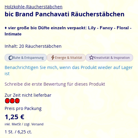
Zum
Holzkohle-Räucherstäbchen
Anfang
bic Brand Panchavati Räucherstäbchen
der
Bildgalerie
♦ vier große bic Düfte einzeln verpackt: Lily - Fancy - Floral -
springen
Intimate
Inhalt: 20 Räucherstäbchen
Ruhe & Entspannung
Energie & Vitalität
Kreativität & Inspiration
Benachrichtigen Sie mich, wenn das Produkt wieder auf Lager
ist
Schreibe die erste Bewertung für dieses Produkt
Zur Zeit nicht lieferbar
Preis pro Packung
1,25 €
inkl. MwtSt / zzgl. Versand
1 St. / 6,25 ct.