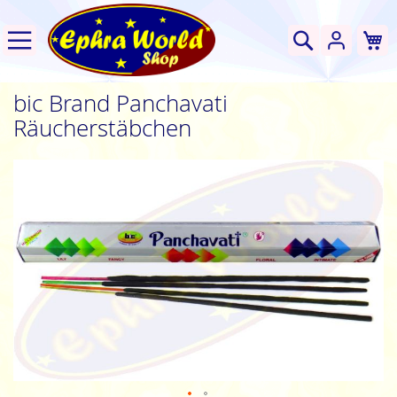
W
Suche
bic Brand Panchavati
Räucherstäbchen
Zum
Ende
der
Bildgalerie
springen