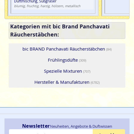
Duftmischung, Süßgräser
blumig, fruchtig, harzig, hölzern, metallisch
Kategorien mit bic Brand Panchavati
Räucherstäbchen:
bic BRAND Panchavati Räucherstäbchen
(84)
Frühlingsdüfte
(309)
Spezielle Mixturen
(707)
Hersteller & Manufakturen
(6782)
Newsletter
Neuheiten, Angebote & Duftwissen
E-Mail-Adresse