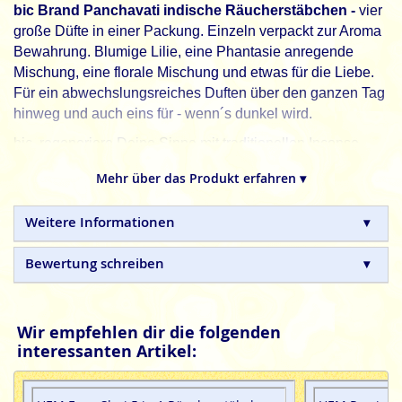
bic Brand Panchavati indische Räucherstäbchen -
vier
große Düfte in einer Packung. Einzeln verpackt zur Aroma
Bewahrung. Blumige Lilie, eine Phantasie anregende
Mischung, eine florale Mischung und etwas für die Liebe.
Für ein abwechslungsreiches Duften über den ganzen Tag
hinweg und auch eins für - wenn´s dunkel wird.
bic, regeneriere Deine Sinne mit traditionellen Incense
Sticks.
Mehr über das Produkt erfahren ▾
bic
Brand Räucherstäbchen sind in Handarbeit
hergestellte Qualitätsprodukte, ohne tierische, toxische
Weitere Informationen
oder petrochemische Zusätze.
Bewertung schreiben
Wir empfehlen dir die folgenden
interessanten Artikel: