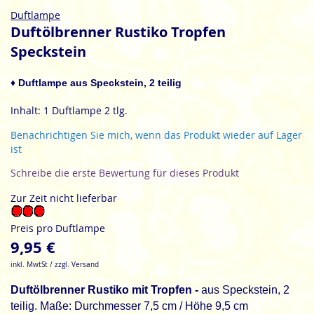
Zum
Duftlampe
Anfang
Duftölbrenner Rustiko Tropfen
der
Speckstein
Bildgalerie
springen
♦ Duftlampe aus Speckstein, 2 teilig
Inhalt: 1 Duftlampe 2 tlg.
Benachrichtigen Sie mich, wenn das Produkt wieder auf Lager
ist
Schreibe die erste Bewertung für dieses Produkt
Zur Zeit nicht lieferbar
Preis pro Duftlampe
9,95 €
inkl. MwtSt / zzgl. Versand
Duftölbrenner Rustiko mit Tropfen -
aus Speckstein, 2
teilig. Maße: Durchmesser 7,5 cm / Höhe 9,5 cm