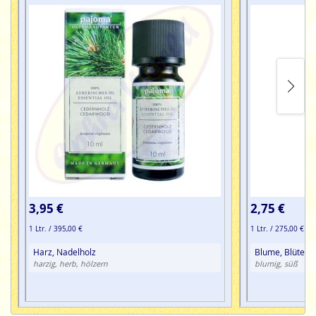
3,95 €
2,75 €
1 Ltr. / 395,00 €
1 Ltr. / 275,00 €
Harz, Nadelholz
Blume, Blüte,
harzig, herb, hölzern
blumig, süß