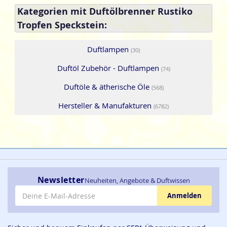
Kategorien mit Duftölbrenner Rustiko
Tropfen Speckstein:
Duftlampen
(30)
Duftöl Zubehör - Duftlampen
(74)
Duftöle & ätherische Öle
(568)
Hersteller & Manufakturen
(6782)
Newsletter
Neuheiten, Angebote & Duftwissen
E-Mail-Adresse
Anmelden