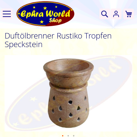
W
Suche
Duftölbrenner Rustiko Tropfen
Speckstein
Zum
Ende
der
Bildgalerie
springen