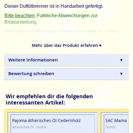
Dieser Duftölbrenner ist in Handarbeit gefertigt.
Bitte beachten
: Farbliche Abweichungen zur
Bilddarstellung.
Die Farbe und Maserung variiert von Lampe zu Lampe,
wie der Speckstein gewachsen ist, von rötlich, braun über
beige zu grau und somit ist jede Duftlampe ein
Mehr über das Produkt erfahren ▾
individuelles Einzelstück der Natur.
Weitere Informationen
Bewertung schreiben
Wir empfehlen dir die folgenden
interessanten Artikel:
Pajoma ätherisches Öl Cedernholz
SAC Mama & B
ätherisches Öl · Duftöl
Duftöl