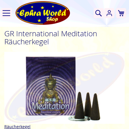
W
Suche
GR International Meditation
Räucherkegel
Zum
Ende
der
Bildgalerie
springen
Zum
Räucherkegel