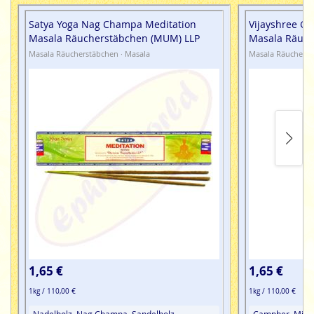
Satya Yoga Nag Champa Meditation
Vijayshree Go
Masala Räucherstäbchen (MUM) LLP
Masala Räuch
Masala Räucherstäbchen · Masala
Masala Räucherst
1,65 €
1,65 €
1kg / 110,00 €
1kg / 110,00 €
Nadelholz, Nag Champa, Sandelholz
Campher, Minz