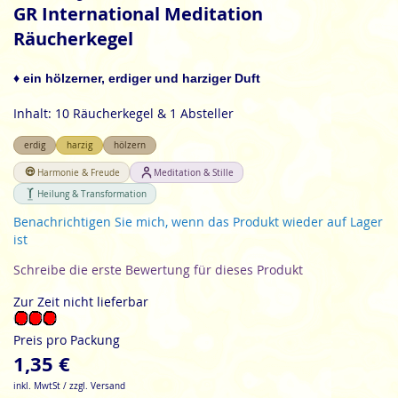
Anfang
GR International Meditation
der
Räucherkegel
Bildgalerie
springen
♦ ein hölzerner, erdiger und harziger Duft
Inhalt: 10 Räucherkegel & 1 Absteller
erdig
harzig
hölzern
Harmonie & Freude
Meditation & Stille
Heilung & Transformation
Benachrichtigen Sie mich, wenn das Produkt wieder auf Lager
ist
Schreibe die erste Bewertung für dieses Produkt
Zur Zeit nicht lieferbar
Preis pro Packung
1,35 €
inkl. MwtSt / zzgl. Versand