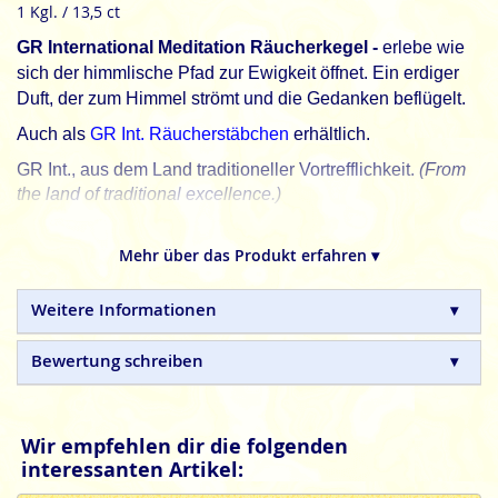
1 Kgl. / 13,5 ct
GR International Meditation Räucherkegel -
erlebe wie
sich der himmlische Pfad zur Ewigkeit öffnet. Ein erdiger
Duft, der zum Himmel strömt und die Gedanken beflügelt.
Auch als
GR Int. Räucherstäbchen
erhältlich.
GR Int., aus dem Land traditioneller Vortrefflichkeit.
(From
the land of traditional excellence.)
GR International
indische Räucherkegel sind in
Handarbeit gefertigte Naturprodukte, ohne tierische,
Mehr über das Produkt erfahren ▾
toxische oder petrochemische Zusätze.
Weitere Informationen
Bewertung schreiben
Wir empfehlen dir die folgenden
interessanten Artikel: