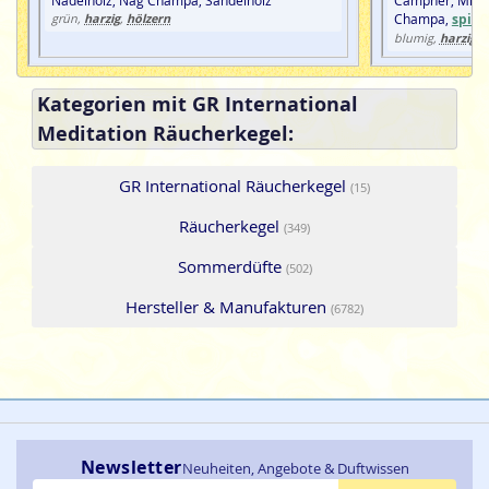
harzig
hölzern
Champa,
spiri
grün,
,
harzig
blumig,
, 
Kategorien mit GR International
Meditation Räucherkegel:
GR International Räucherkegel
(15)
Räucherkegel
(349)
Sommerdüfte
(502)
Hersteller & Manufakturen
(6782)
Newsletter
Neuheiten, Angebote & Duftwissen
E-Mail-Adresse