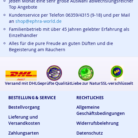
Jeden Monat eine sehr große Auswahl abwechslungsreicher
Top Angebote
Kundenservice per Telefon 06359/4315 (9-18) und per Mail
an
shop@ephra-world.de
Familienbetrieb mit über 45 Jahren gelebter Erfahrung als
Einzelhändler
Alles für die pure Freude an guten Düften und die
Begeisterung am Räuchern
Versand mit DHL
Geprüfte Qualität
Liebe zur Natur
SSL-verschlüsselt
BESTELLUNG & SERVICE
RECHTLICHES
Bestellvorgang
Allgemeine
Geschäftsbedingungen
Lieferung und
Versandkosten
Widerrufsbelehrung
Zahlungsarten
Datenschutz