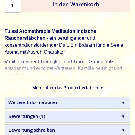
In den Warenkorb
Tulasi Aromathrapie Meditation indische
Räucherstäbchen -
ein beruhigender und
konzentrationsfördernder Duft. Ein Balsam für die Seele
Aroma mit Ausruh Charakter.
Vanille zerstreut Traurigkeit und Trauer. Sandelholz
entspannt und errichtet Vertrauen. Kamille beruhigt und
baut Stress ab.
Sarathi, Incense für die Seele.
Mehr über das Produkt erfahren ▾
Tulasi
indische Räucherstäbchen sind in Handarbeit
hergestellte Naturprodukte
, ohne tierische, toxische oder
Weitere Informationen
petrochemische Zusätze.
Bewertungen
1
Bewertung schreiben