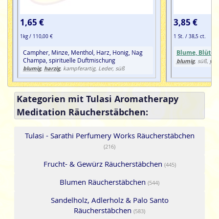
1,65 €
3,85 €
1kg / 110,00 €
1 St. / 38,5 ct.
Campher, Minze, Menthol, Harz, Honig, Nag
Blume, Blüte
Champa, spirituelle Duftmischung
blumig
wür
, süß,
blumig
harzig
,
, kampferartig, Leder, süß
Kategorien mit Tulasi Aromatherapy
Meditation Räucherstäbchen:
Tulasi - Sarathi Perfumery Works Räucherstäbchen
(216)
Frucht- & Gewürz Räucherstäbchen
(445)
Blumen Räucherstäbchen
(544)
Sandelholz, Adlerholz & Palo Santo
Räucherstäbchen
(583)