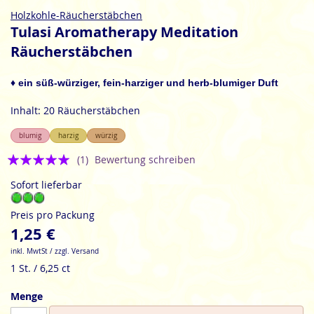
Zum
Holzkohle-Räucherstäbchen
Anfang
Tulasi Aromatherapy Meditation
der
Räucherstäbchen
Bildgalerie
springen
♦ ein süß-würziger, fein-harziger und herb-blumiger Duft
Inhalt: 20 Räucherstäbchen
blumig
harzig
würzig
Bewertung:
(1)
Bewertung schreiben
5
Sofort lieferbar
Preis pro Packung
1,25 €
inkl. MwtSt / zzgl. Versand
1 St. / 6,25 ct
Menge