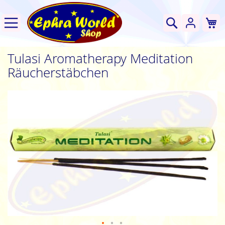
W
Suche
Tulasi Aromatherapy Meditation
Räucherstäbchen
Zum
Ende
der
Bildgalerie
springen