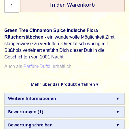
In den Warenkorb
Green Tree Cinnamon Spice indische Flora
Räucherstäbchen -
ein wundervolle Möglichkeit Zimt
stangenweise zu verduften. Orientalisch würzig mit
Süßholz verfeinert entführt Dich dieser Duft in die
Geschichten von 1001 Nacht.
Auch als
Parfüm-Duftöl
erhältlich.
Green Tree, natürliche Frische für jeden Tag.
Mehr über das Produkt erfahren ▾
Green Tree
indische Flora Räucherstäbchen sind 100%
natürlich und in Handarbeit gefertigte Qualitätsprodukte,
ohne tierische, toxische oder petrochemische Zusätze.
Weitere Informationen
Bewertungen
1
Bewertung schreiben