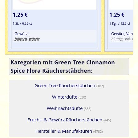
1,25 €
1,25 €
1 St. / 6,25 ct
1 Kgl. / 12,5 ct
Gewürz
Gewürz, Vanille
hölzern
würzig
,
blumig, süß, vani
Kategorien mit Green Tree Cinnamon
Spice Flora Räucherstäbchen:
Green Tree Räucherstäbchen
(187)
Winterdüfte
(330)
Weihnachtsdüfte
(335)
Frucht- & Gewürz Räucherstäbchen
(445)
Hersteller & Manufakturen
(6782)