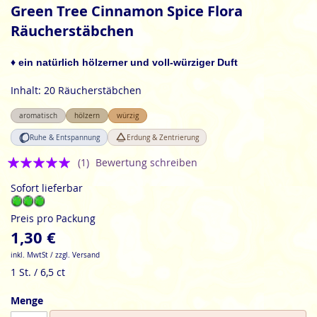
Anfang
Green Tree Cinnamon Spice Flora
der
Räucherstäbchen
Bildgalerie
springen
♦ ein natürlich hölzerner und voll-würziger Duft
Inhalt: 20 Räucherstäbchen
aromatisch
hölzern
würzig
Ruhe & Entspannung
Erdung & Zentrierung
Bewertung:
(1)
Bewertung schreiben
5
Sofort lieferbar
Preis pro Packung
1,30 €
inkl. MwtSt / zzgl. Versand
1 St. / 6,5 ct
Menge