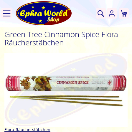
W
Suche
Green Tree Cinnamon Spice Flora
Räucherstäbchen
Zum
Ende
der
Bildgalerie
springen
Zum
Flora-Räucherstäbchen