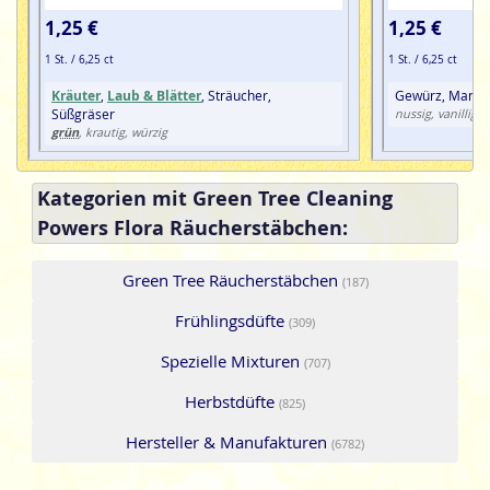
1,25 €
1,25 €
1 St. / 6,25 ct
1 St. / 6,25 ct
Kräuter
,
Laub & Blätter
, Sträucher,
Gewürz, Mandel
Süßgräser
nussig, vanillig, 
grün
, krautig, würzig
Kategorien mit Green Tree Cleaning
Powers Flora Räucherstäbchen:
Green Tree Räucherstäbchen
(187)
Frühlingsdüfte
(309)
Spezielle Mixturen
(707)
Herbstdüfte
(825)
Hersteller & Manufakturen
(6782)