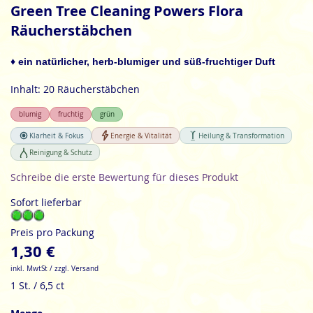
Anfang
Green Tree Cleaning Powers Flora
der
Räucherstäbchen
Bildgalerie
springen
♦ ein natürlicher, herb-blumiger und süß-fruchtiger Duft
Inhalt: 20 Räucherstäbchen
blumig
fruchtig
grün
Klarheit & Fokus
Energie & Vitalität
Heilung & Transformation
Reinigung & Schutz
Schreibe die erste Bewertung für dieses Produkt
Sofort lieferbar
Preis pro Packung
1,30 €
inkl. MwtSt / zzgl. Versand
1 St. / 6,5 ct