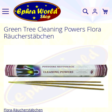
W
Suche
Green Tree Cleaning Powers Flora
Räucherstäbchen
Zum
Ende
der
Bildgalerie
springen
Zum
Flora-Räucherstäbchen