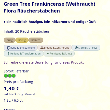
Anfang
Green Tree Frankincense (Weihrauch)
der
Flora Räucherstäbchen
Bildgalerie
springen
♦ ein natürlich-harziger, fein-hölzerner und erdiger Duft
Inhalt: 20 Räucherstäbchen
erdig
harzig
hölzern
Ruhe & Entspannung
Erdung & Zentrierung
Klarheit & Fokus
Heilung & Transformation
Reinigung & Schutz
Schreibe die erste Bewertung für dieses Produkt
Sofort lieferbar
Preis pro Packung
1,30 €
inkl. MwtSt / zzgl. Versand
1 St. / 6,5 ct