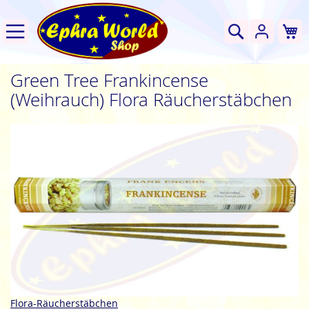
W
Suche
Green Tree Frankincense
(Weihrauch) Flora Räucherstäbchen
Zum
Ende
der
Bildgalerie
springen
Zum
Flora-Räucherstäbchen