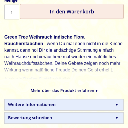
Menge
In den Warenkorb
Green Tree Weihrauch indische Flora
Räucherstäbchen -
wenn Du mal eben nicht in die Kirche
kannst, dann hol Dir die andächtige Stimmung einfach
nach Hause und veräuchere mal wieder ein natürliches
Weihrauchduftstäbchen. Deine Gebete zeigen noch mehr
Wirkung wenn natürliche Freude Deinen Geist erhellt.
Auch als
Parfüm-Duftöl
erhältlich.
Green Tree, natürliche Frische für jeden Tag.
Mehr über das Produkt erfahren ▾
Green Tree
indische Flora Räucherstäbchen sind 100%
natürlich und in Handarbeit gefertigte Qualitätsprodukte,
Weitere Informationen
ohne tierische, toxische oder petrochemische Zusätze.
Bewertung schreiben