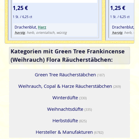
1,25 €
1,25 €
1 St. / 6,25 ct
1 St. / 6,25 ct
Drachenblut,
Harz
Drachenblut,
H
harzig
harzig
, herb, orientalisch, würzig
, herb, wü
Kategorien mit Green Tree Frankincense
(Weihrauch) Flora Räucherstäbchen:
Green Tree Räucherstäbchen
(187)
Weihrauch, Copal & Harze Räucherstäbchen
(269)
Winterdüfte
(330)
Weihnachtsdüfte
(335)
Herbstdüfte
(825)
Hersteller & Manufakturen
(6782)