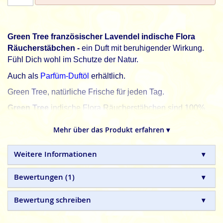
Green Tree französischer Lavendel indische Flora
Räucherstäbchen -
ein Duft mit beruhigender Wirkung.
Fühl Dich wohl im Schutze der Natur.
Auch als
Parfüm-Duftöl
erhältlich.
Green Tree, natürliche Frische für jeden Tag.
Green Tree
indische Flora Räucherstäbchen sind 100%
natürlich und in Handarbeit gefertigte Qualitätsprodukte,
Mehr über das Produkt erfahren ▾
ohne tierische, toxische oder petrochemische Zusätze.
Weitere Informationen
Bewertungen
1
Bewertung schreiben