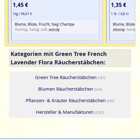
1,45 €
1,35 €
1kg / 96,67 €
1 St. / 6,8 ct
Blume, Blüte, Frucht, Nag Champa
Blume, Blüte, S
würzig
blumig
fruchtig, harzig, süß,
, harzig,
Kategorien mit Green Tree French
Lavender Flora Räucherstäbchen:
Green Tree Räucherstäbchen
(187)
Blumen Räucherstäbchen
(544)
Pflanzen- & Kräuter Räucherstäbchen
(685)
Hersteller & Manufakturen
(6782)