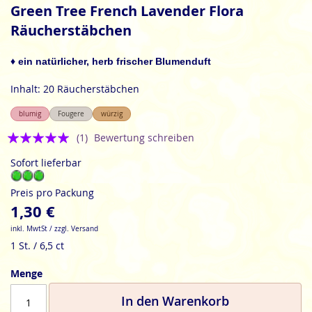
Anfang
Green Tree French Lavender Flora
der
Räucherstäbchen
Bildgalerie
springen
♦ ein natürlicher, herb frischer Blumenduft
Inhalt: 20 Räucherstäbchen
blumig
Fougere
würzig
Bewertung:
(1)
Bewertung schreiben
5
Sofort lieferbar
Preis pro Packung
1,30 €
inkl. MwtSt / zzgl. Versand
1 St. / 6,5 ct
Menge
In den Warenkorb