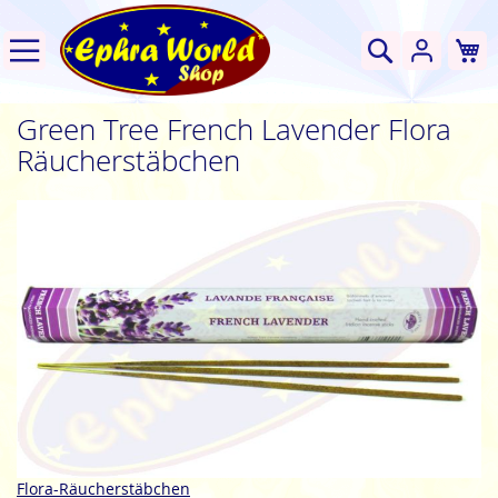
W
Suche
Green Tree French Lavender Flora
Räucherstäbchen
Zum
Ende
der
Bildgalerie
springen
Zum
Flora-Räucherstäbchen