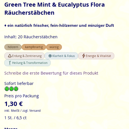
Anfang
Green Tree Mint & Eucalyptus Flora
der
Räucherstäbchen
Bildgalerie
springen
♦ ein natürlich frischer, fein-hölzerner und minziger Duft
Inhalt: 20 Räucherstäbchen
hölzern
kampferartig
würzig
Erdung & Zentrierung
Klarheit & Fokus
Energie & Vitalität
Heilung & Transformation
Schreibe die erste Bewertung für dieses Produkt
Sofort lieferbar
Preis pro Packung
1,30 €
inkl. MwtSt / zzgl. Versand
1 St. / 6,5 ct