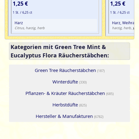
1,25 €
1,25 €
1 St. / 6,25 ct
1 St. / 6,25 ct
Harz
Harz, Weihrauc
wür
Citrus, harzig, herb
harzig, herb,
Kategorien mit Green Tree Mint &
Eucalyptus Flora Räucherstäbchen:
Green Tree Räucherstäbchen
(187)
Winterdüfte
(330)
Pflanzen- & Kräuter Räucherstäbchen
(685)
Herbstdüfte
(825)
Hersteller & Manufakturen
(6782)