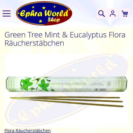
W
Suche
Green Tree Mint & Eucalyptus Flora
Räucherstäbchen
Zum
Ende
der
Bildgalerie
springen
Zum
Flora-Räucherstäbchen