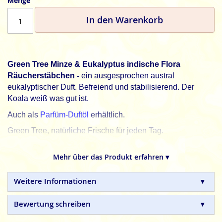
Menge
In den Warenkorb
Green Tree Minze & Eukalyptus indische Flora
Räucherstäbchen -
ein ausgesprochen austral
eukalyptischer Duft. Befreiend und stabilisierend. Der
Koala weiß was gut ist.
Auch als
Parfüm-Duftöl
erhältlich.
Green Tree, natürliche Frische für jeden Tag.
Green Tree
indische Flora Räucherstäbchen sind 100%
Mehr über das Produkt erfahren ▾
natürlich und in Handarbeit gefertigte Qualitätsprodukte,
ohne tierische, toxische oder petrochemische Zusätze.
Weitere Informationen
Bewertung schreiben