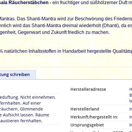
sala Räucherstäbchen -
ein fruchtiger und süßhölzerner Duft 
-Mantras. Das Shanti-Mantra wird zur Beschwörung des Frieden
lich wird das Shanti-Mantra dreimal wiederholt (Dhanti), da e
enheit, Gegenwart und Zukunft friedlich zu machen.
türlichen Inhaltsstoffen in Handarbeit hergestellte Qualitätsp
tung schreiben
Herstelleradresse
H
B
duftung. Nicht einnehmen.
t
fernhalten. Auf einer
rn. Glimmende
Herstellerland
I
 Aufsicht lassen. Räume
Herkunft/hergestellt in:
I
austieren fernhalten.
Ursprungsgebiet
I