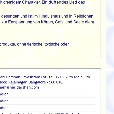
Ein duftendes Lied des
mit cremigem Charakter.
s gesungen und ist im Hinduismus und in Religionen
s zur Entspannung von Körper, Geist und Seele dient.
rodukte, ohne tierische, toxische oder
ari Darshan Savashram Pvt.Ltd., 1215, 20th Main, 5th
lock, Rajainagar, Bangalore - 560 010,
eam@haridarshan.com
ndien
ndien
ndien