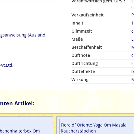
Verantwortlich gem. GPSR
E
e
Verkaufseinheit
P
Inhalt
1
Glimmzeit
c
ngsanweisung (Ausland
Maße
L
Beschaffenheit
M
Duftnote
c
Duftrichtung
F
vt.Ltd.
Dufteffekte
b
Wirkung
M
nten Artikel:
Fiore d`Oriente Yoga Om Masala
äbchenhalterbox Om
Räucherstäbchen