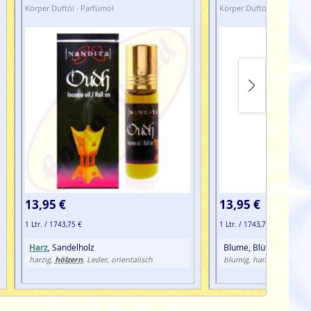
Körper Duftöl · Parfümöl
Körper Duftöl · Parfümöl
13,95 €
13,95 €
1 Ltr. / 1743,75 €
1 Ltr. / 1743,75 €
Harz
, Sandelholz
Blume, Blüte, Gewürz
hölzern
süß
harzig,
, Leder, orientalisch
blumig, harzig,
, wür