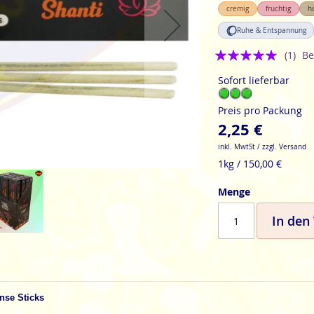
cremig
fruchtig
h
Ruhe & Entspannung
Bewertung:
(1)
Be
5
Sofort lieferbar
Preis pro Packung
2,25 €
inkl. MwtSt / zzgl. Versand
1kg / 150,00 €
Menge
In den
nse Sticks