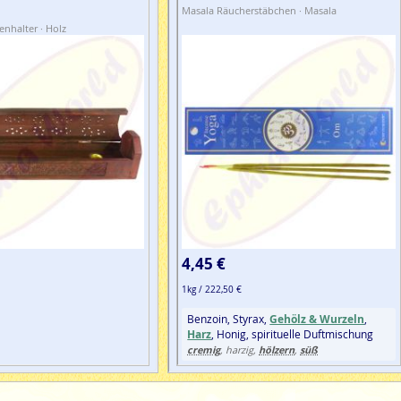
Masala Räucherstäbchen · Masala
nhalter · Holz
4,45 €
1kg / 222,50 €
Benzoin, Styrax,
Gehölz & Wurzeln
,
Harz
, Honig, spirituelle Duftmischung
cremig
hölzern
süß
, harzig,
,