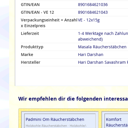
GTIN/EAN
8901684621036
GTIN/EAN - VE 12
8901684621043
Verpackungseinheit = Anzahl
VE - 12x15g
x Einzelpreis
Lieferzeit
1-4 Werktage nach Zahlu
abweichend)
Produkttyp
Masala Räucherstäbchen
Marke
Hari Darshan
Hersteller
Hari Darshan Savashram P
Wir empfehlen dir die folgenden interessa
Padmini Om Räucherstäbchen
Komfort
Räucherst
Holzkohle-Räucherstäbchen · Holzkohle/-