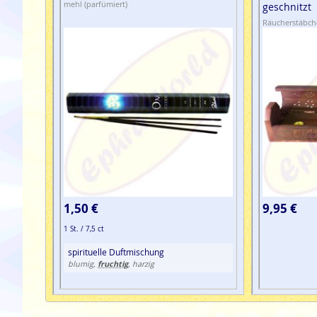
mehl (parfümiert)
geschnitzt
Räucherstäbche
1,50 €
9,95 €
1 St. / 7,5 ct
spirituelle Duftmischung
fruchtig
blumig,
, harzig