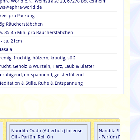
phra World e.K., Weinstraße 29, 67278 Bockenheim,
ws@ephra-world.de
reis pro Packung
5g Räucherstäbchen
a. 35-45 Min. pro Räucherstäbchen
 - ca. 21cm
asala
remig, fruchtig, hölzern, krautig, süß
rucht, Gehölz & Wurzeln, Harz, Laub & Blätter
eruhigend, entspannend, geisterfüllend
editation & Stille, Ruhe & Entspannung
Nandita Oudh (Adlerholz) Incense
Nandita Super Natu
Oil - Parfüm Roll On
- Parfüm Roll On