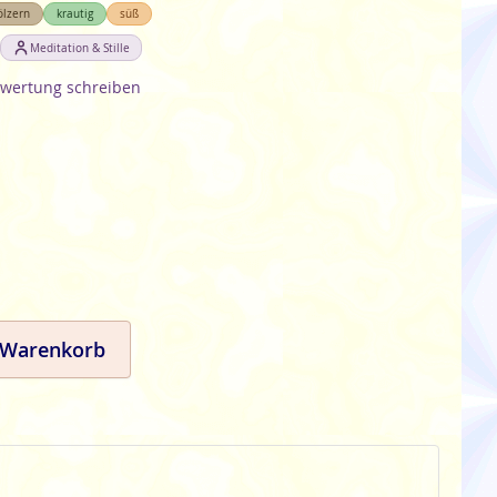
ölzern
krautig
süß
Meditation & Stille
wertung schreiben
 Warenkorb