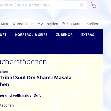
Warenk
Suche
e
Meine Wunschliste
Anmelden
Ein Konto erstellen
UFT
KÖRPERÖL & SEIFE
ZUBEHÖR
EXTRAS
äucherstäbchen
bchen
Tribal Soul Om Shanti Masala
chen
cher und vollharziger Duft
stäbchen