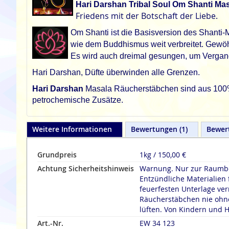
Hari Darshan Tribal Soul Om Shanti Ma
Friedens mit der Botschaft der Liebe.
Om Shanti ist die Basisversion des Shanti
wie dem Buddhismus weit verbreitet. Gewöhn
Es wird auch dreimal gesungen, um Vergang
Hari Darshan, Düfte überwinden alle Grenzen.
Hari Darshan
Masala Räucherstäbchen sind aus 100% na
petrochemische Zusätze.
Weitere Informationen
Bewertungen
1
Bewer
Grundpreis
1kg / 150,00 €
Achtung Sicherheitshinweis
Warnung. Nur zur Raumbe
Entzündliche Materialien 
feuerfesten Unterlage verräuche
Räucherstäbchen nie ohne
lüften. Von Kindern und H
Art.-Nr.
EW 34 123