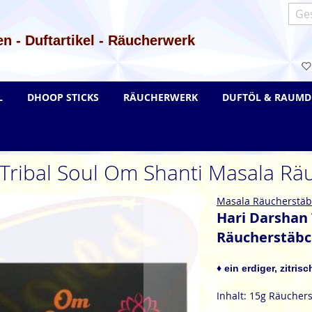
Such
n - Duftartikel - Räucherwerk
L
DHOOP STICKS
RÄUCHERWERK
DUFTÖL & RAUMD
Tribal Soul Om Shanti Masala R
Masala Räucherstä
Hari Darshan 
Räucherstäb
♦ ein erdiger, zitris
Inhalt: 15g Räucher