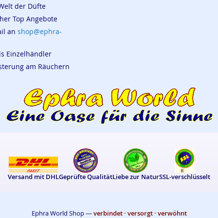
Welt der Düfte
cher Top Angebote
ail an
shop@ephra-
ls Einzelhändler
eisterung am Räuchern
Versand mit DHL
Geprüfte Qualität
Liebe zur Natur
SSL-verschlüsselt
Ephra World Shop —
verbindet · versorgt · verwöhnt