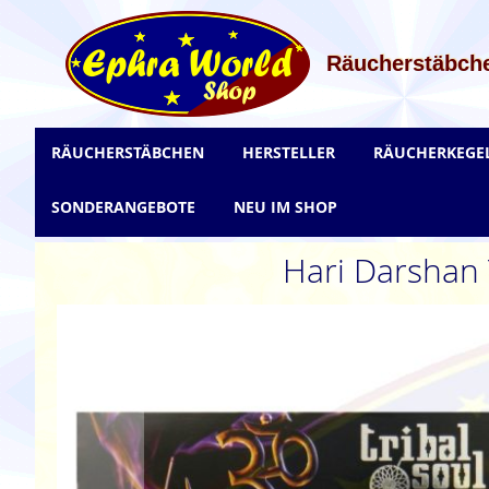
Zum
Inhalt
springen
Räucherstäbche
RÄUCHERSTÄBCHEN
HERSTELLER
RÄUCHERKEGE
SONDERANGEBOTE
NEU IM SHOP
Hari Darshan 
Zum
Ende
der
Bildgalerie
springen