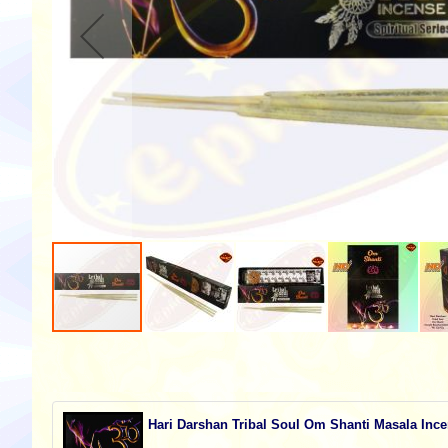
Zum
Anfang
der
Bildgalerie
springen
Hari Darshan Tribal Soul Om Shanti Masala Ince