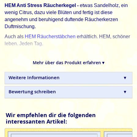
HEM Anti Stress Räucherkegel -
etwas Sandelholz, ein
wenig Citrus, dazu viele Blüten und fertig ist diese
angenehm und beruhigend duftende Räucherkerzen
Duftmischung.
Auch als
HEM Räucherstäbchen
erhältlich. HEM, schöner
leben. Jeden Tag.
HEM
indische Räucherkegel sind in Handarbeit
hergestellte Naturprodukte, ohne tierische, toxische oder
Mehr über das Produkt erfahren ▾
petrochemische Zusätze.
Weitere Informationen
Bewertung schreiben
Wir empfehlen dir die folgenden
interessanten Artikel: