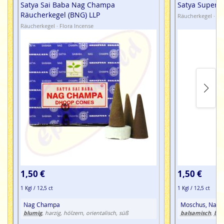
Satya Sai Baba Nag Champa
Satya Super H
Räucherkegel (BNG) LLP
Räucherkegel · Fl
Räucherkegel · Flora Incense
1,50 €
1,50 €
1 Kgl / 12,5 ct
1 Kgl / 12,5 ct
Nag Champa
Moschus, Nag 
blumig
balsamisch
blu
, harzig, hölzern, orientalisch, süß
,