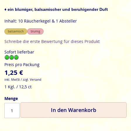
der
Bildgalerie
♦ ein blumiger, balsamischer und beruhigender Duft
springen
Inhalt: 10 Räucherkegel & 1 Absteller
balsamisch
blumig
Schreibe die erste Bewertung für dieses Produkt
Sofort lieferbar
Preis pro Packung
1,25 €
inkl. MwtSt / zzgl. Versand
1 Kgl. / 12,5 ct
Menge
In den Warenkorb