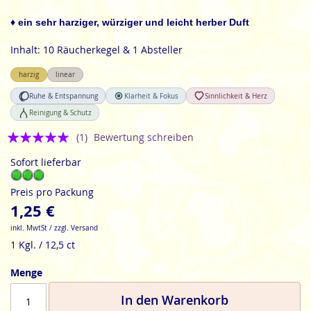
der
Bildgalerie
♦ ein sehr harziger, würziger und leicht herber Duft
springen
Inhalt: 10 Räucherkegel & 1 Absteller
harzig
linear
Ruhe & Entspannung
Klarheit & Fokus
Sinnlichkeit & Herz
Reinigung & Schutz
Bewertung:
(1)
Bewertung schreiben
5
Sofort lieferbar
Preis pro Packung
1,25 €
inkl. MwtSt / zzgl. Versand
1 Kgl. / 12,5 ct
Menge
In den Warenkorb