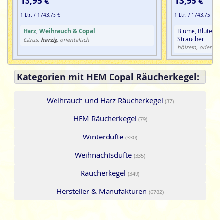
13,95 €
13,95 €
1 Ltr. / 1743,75 €
1 Ltr. / 1743,75 €
Harz
,
Weihrauch & Copal
Blume, Blüte, G
Sträucher
harzig
Citrus,
, orientalisch
hölzern, oriental
Kategorien mit HEM Copal Räucherkegel:
Weihrauch und Harz Räucherkegel
(37)
HEM Räucherkegel
(79)
Winterdüfte
(330)
Weihnachtsdüfte
(335)
Räucherkegel
(349)
Hersteller & Manufakturen
(6782)