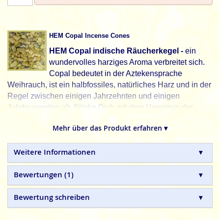
HEM Copal Incense Cones
HEM Copal indische Räucherkegel -
ein
wundervolles harziges Aroma verbreitet sich.
Copal bedeutet in der Aztekensprache
Weihrauch, ist ein halbfossiles, natürliches Harz und in der
Regel zwischen einigen Jahrzehnten und einigen
Jahrtausenden alt. Stärke Dich mit dem Urgestein der
Azteken. Der Duft dieser Räucherkerzen versetzt Dich in
Mehr über das Produkt erfahren ▾
die Zeit der mexikanischen Hochkultur.
Auch als
HEM Räucherstäbchen
erhältlich. HEM, schöner
Weitere Informationen
leben. Jeden Tag.
HEM
indische Räucherkegel (Räucherkerzen) sind in
Bewertungen
1
Handarbeit hergestellte Naturprodukte, ohne tierische,
toxische oder petrochemische Zusätze.
Bewertung schreiben