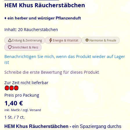
Anfang
HEM Khus Räucherstäbchen
der
Bildgalerie
♦ ein herber und würziger Pflanzenduft
springen
Inhalt: 20 Räucherstäbchen
Erdung & Zentrierung
Energie & Vitalität
Harmonie & Freude
Sinnlichkeit & Herz
Benachrichtigen Sie mich, wenn das Produkt wieder auf Lager
ist
Schreibe die erste Bewertung für dieses Produkt
Zur Zeit nicht lieferbar
Preis pro Packung
1,40 €
inkl. MwtSt / zzgl. Versand
1 St. / 7 ct.
HEM Khus Räucherstäbchen -
ein Spaziergang durchs