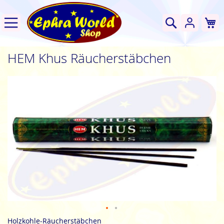
W
Suche
HEM Khus Räucherstäbchen
Zum
Ende
der
Bildgalerie
springen
Zum
Holzkohle-Räucherstäbchen