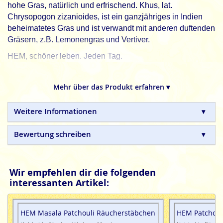
hohe Gras, natürlich und erfrischend. Khus, lat.
Chrysopogon zizanioides, ist ein ganzjähriges in Indien
beheimatetes Gras und ist verwandt mit anderen duftenden
Gräsern, z.B. Lemonengras und Vertiver.
HEM, schöner leben. Jeden Tag.
HEM
indische Räucherstäbchen sind in Handarbeit
hergestellte Naturprodukte, ohne tierische, toxische oder
Mehr über das Produkt erfahren ▾
petrochemische Zusätze.
Weitere Informationen
Bewertung schreiben
Wir empfehlen dir die folgenden
interessanten Artikel:
HEM Masala Patchouli Räucherstäbchen
HEM Patchoul