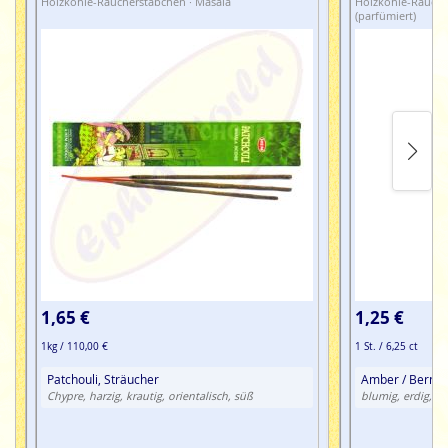
Holzkohle-Räucherstäbchen · Masala
Holzkohle-Räuche
(parfümiert)
1,65 €
1,25 €
1kg / 110,00 €
1 St. / 6,25 ct
Patchouli, Sträucher
Amber / Bernste
Chypre, harzig, krautig, orientalisch, süß
blumig, erdig, ha