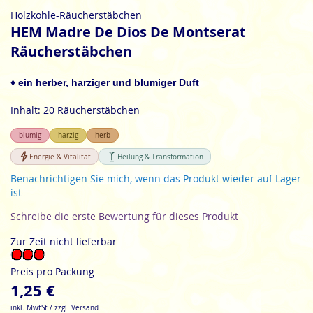
Zum
Holzkohle-Räucherstäbchen
Anfang
HEM Madre De Dios De Montserat
der
Räucherstäbchen
Bildgalerie
springen
♦ ein herber, harziger und blumiger Duft
Inhalt: 20 Räucherstäbchen
blumig
harzig
herb
Energie & Vitalität
Heilung & Transformation
Benachrichtigen Sie mich, wenn das Produkt wieder auf Lager
ist
Schreibe die erste Bewertung für dieses Produkt
Zur Zeit nicht lieferbar
Preis pro Packung
1,25 €
inkl. MwtSt / zzgl. Versand