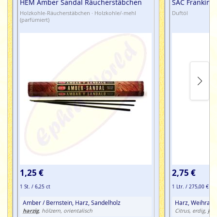
HEM Amber Sandal Räucherstäbchen
SAC Frankince
Holzkohle-Räucherstäbchen · Holzkohle/-mehl
Duftöl
(parfümiert)
1,25 €
2,75 €
1 St. / 6,25 ct
1 Ltr. / 275,00 €
Amber / Bernstein, Harz, Sandelholz
Harz, Weihrauc
harzig
har
, hölzern, orientalisch
Citrus, erdig,