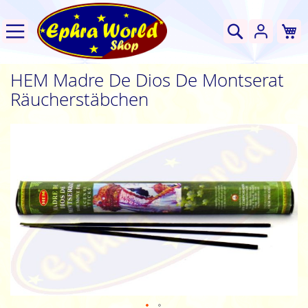
W
Suche
HEM Madre De Dios De Montserat
Räucherstäbchen
Zum
Ende
der
Bildgalerie
springen