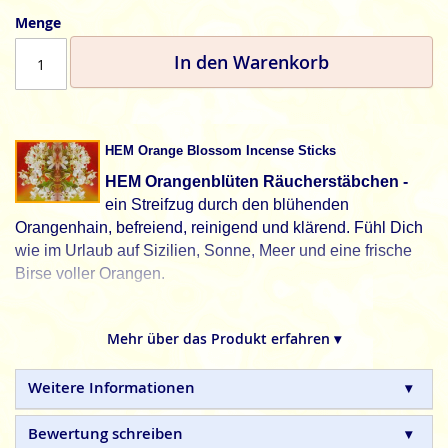
Menge
In den Warenkorb
HEM Orange Blossom Incense Sticks
HEM Orangenblüten Räucherstäbchen -
ein Streifzug durch den blühenden
Orangenhain, befreiend, reinigend und klärend. Fühl Dich
wie im Urlaub auf Sizilien, Sonne, Meer und eine frische
Birse voller Orangen.
HEM, schöner leben. Jeden Tag.
Mehr über das Produkt erfahren ▾
HEM
indische Räucherstäbchen sind in Handarbeit
hergestellte Naturprodukte, ohne tierische, toxische oder
petrochemische Zusätze.
Weitere Informationen
Bewertung schreiben