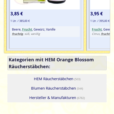
3,85 €
3,95 €
1 Ltr. / 385,00 €
1 Ltr. / 395,00 €
Beere,
Frucht
, Gewürz, Vanille
Frucht
, Gewür
fruchtig
fruchtig
, süß, vanillig
Citrus,
,
Kategorien mit HEM Orange Blossom
Räucherstäbchen:
HEM Räucherstäbchen
(503)
Blumen Räucherstäbchen
(544)
Hersteller & Manufakturen
(6782)