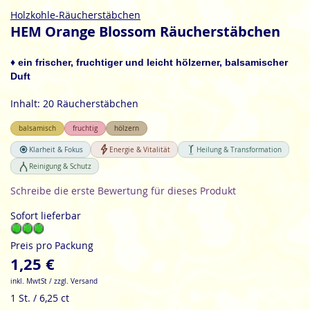
Zum
Holzkohle-Räucherstäbchen
Anfang
HEM Orange Blossom Räucherstäbchen
der
Bildgalerie
♦ ein frischer, fruchtiger und leicht hölzerner, balsamischer
springen
Duft
Inhalt: 20 Räucherstäbchen
balsamisch
fruchtig
hölzern
Klarheit & Fokus
Energie & Vitalität
Heilung & Transformation
Reinigung & Schutz
Schreibe die erste Bewertung für dieses Produkt
Sofort lieferbar
Preis pro Packung
1,25 €
inkl. MwtSt / zzgl. Versand
1 St. / 6,25 ct