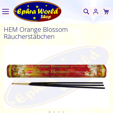
W
Suche
HEM Orange Blossom
Räucherstäbchen
Zum
Ende
der
Bildgalerie
springen