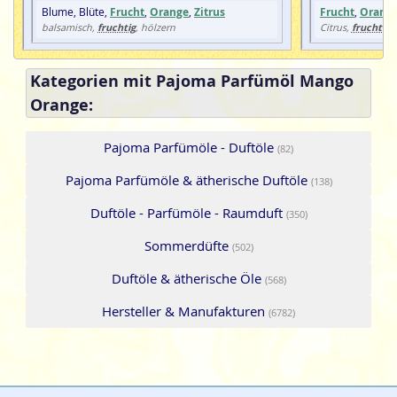
Blume, Blüte,
Frucht
,
Orange
,
Zitrus
Frucht
,
Orang
fruchtig
fruchtig
balsamisch,
, hölzern
Citrus,
,
Kategorien mit Pajoma Parfümöl Mango
Orange:
Pajoma Parfümöle - Duftöle
(82)
Pajoma Parfümöle & ätherische Duftöle
(138)
Duftöle - Parfümöle - Raumduft
(350)
Sommerdüfte
(502)
Duftöle & ätherische Öle
(568)
Hersteller & Manufakturen
(6782)