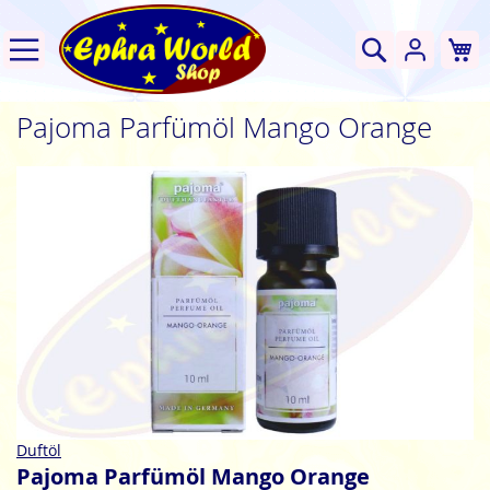
W
Suche
Pajoma Parfümöl Mango Orange
Zum
Ende
der
Bildgalerie
springen
Zum
Duftöl
Anfang
Pajoma Parfümöl Mango Orange