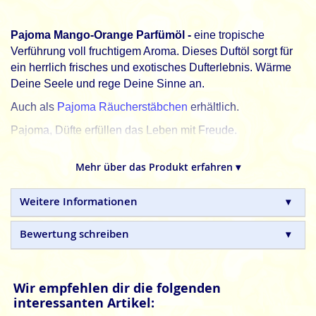
Pajoma Mango-Orange Parfümöl -
eine tropische
Verführung voll fruchtigem Aroma. Dieses Duftöl sorgt für
ein herrlich frisches und exotisches Dufterlebnis. Wärme
Deine Seele und rege Deine Sinne an.
Auch als
Pajoma Räucherstäbchen
erhältlich.
Pajoma, Düfte erfüllen das Leben mit Freude.
Pajoma
Parfümöle sind hochwertige Duftöle, die strengen
Mehr über das Produkt erfahren ▾
Qualitätsanforderungen entsprechen. Eine ständige
Qualitätskontrolle sorgt für einen unbeschwerten
Duftgenuss.
Weitere Informationen
Achtung
Bewertung schreiben
Wir empfehlen dir die folgenden
interessanten Artikel: