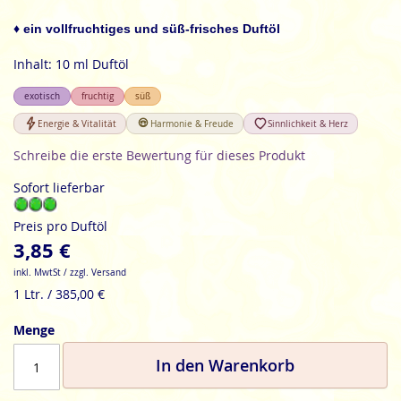
der
Bildgalerie
♦ ein vollfruchtiges und süß-frisches Duftöl
springen
Inhalt: 10 ml Duftöl
exotisch
fruchtig
süß
Energie & Vitalität
Harmonie & Freude
Sinnlichkeit & Herz
Schreibe die erste Bewertung für dieses Produkt
Sofort lieferbar
Preis pro Duftöl
3,85 €
inkl. MwtSt / zzgl. Versand
1 Ltr. / 385,00 €
Menge
In den Warenkorb