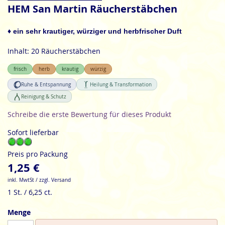
Anfang
HEM San Martin Räucherstäbchen
der
Bildgalerie
♦ ein sehr krautiger, würziger und herbfrischer Duft
springen
Inhalt: 20 Räucherstäbchen
frisch
herb
krautig
würzig
Ruhe & Entspannung
Heilung & Transformation
Reinigung & Schutz
Schreibe die erste Bewertung für dieses Produkt
Sofort lieferbar
Preis pro Packung
1,25 €
inkl. MwtSt / zzgl. Versand
1 St. / 6,25 ct.
Menge