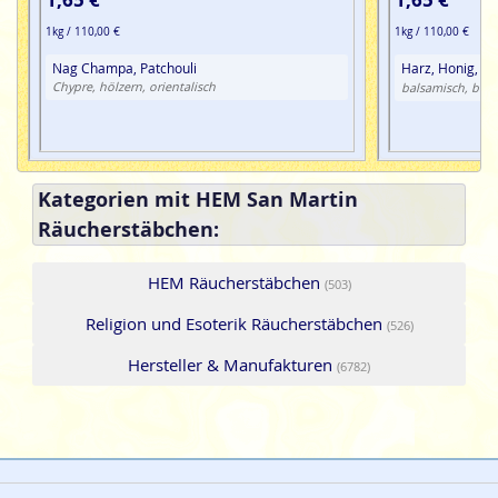
1kg / 110,00 €
1kg / 110,00 €
Nag Champa, Patchouli
Harz, Honig,
sp
Chypre, hölzern, orientalisch
balsamisch, blu
Kategorien mit HEM San Martin
Räucherstäbchen:
HEM Räucherstäbchen
(503)
Religion und Esoterik Räucherstäbchen
(526)
Hersteller & Manufakturen
(6782)