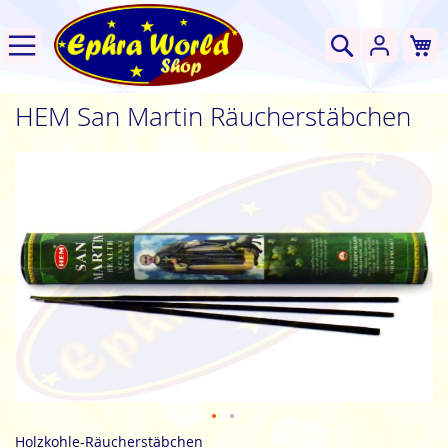
W
Suche
HEM San Martin Räucherstäbchen
Zum
Ende
der
Bildgalerie
springen
Zum
Holzkohle-Räucherstäbchen