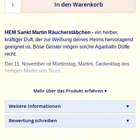
In den Warenkorb
HEM Sankt Martin Räucherstäbchen -
ein herber,
kräftiger Duft, der zur Weihung deines Heims hervoragend
geeignet ist. Böse Geister mögen solche Agarbathi Düfte
nicht.
Der 11. November ist Martinstag, Martini, Gedenktag des
heiligen Martin von Tours.
HEM, schöner leben. Jeden Tag.
Mehr über das Produkt erfahren ▾
HEM
indische Räucherstäbchen sind in Handarbeit
hergestellte Naturprodukte, ohne tierische, toxische oder
petrochemische Zusätze.
Weitere Informationen
Bewertung schreiben