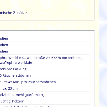
emische Zusätze.
ndien
ndien
ndien
phra World e.K., Weinstraße 29, 67278 Bockenheim,
ws@ephra-world.de
reis pro Packung
0 Räucherstäbchen
a. 35-45 Min. pro Räucherstäbchen
 - ca. 23 cm
olzkohle/-mehl (parfümiert)
ruchtig, hölzern