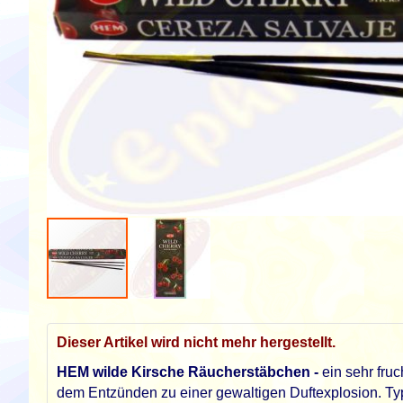
Zum
Anfang
Dieser Artikel wird nicht mehr hergestellt.
der
Bildgalerie
HEM wilde Kirsche Räucherstäbchen -
ein sehr fruc
springen
dem Entzünden zu einer gewaltigen Duftexplosion. Typ