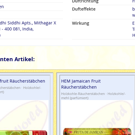
Duftrichtung
F
en
Dufteffekte
b
w
dhi Siddhi Apts., Mithagar X
Wirkung
E
- 400 081, India,
T
m
H
nten Artikel:
ruit Räucherstäbchen
HEM Jamaican Fruit
Räucherstäbchen
herstäbchen · Holzkohle/-
rt)
Holzkohle-Räucherstäbchen · Holzkohle/-
mehl (parfümiert)