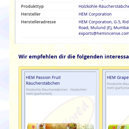
Produkttyp
Holzkohle-Räucherstäbch
Hersteller
HEM Corporation
Herstelleradresse
HEM Corporation, G-5, Rid
Road, Mulund (E), Mumbai 
exports@hemincense.co
Wir empfehlen dir die folgenden interessa
HEM Passion Fruit
HEM Grapef
Räucherstäbchen
Holzkohle-Räuc
mehl (parfümie
Holzkohle-Räucherstäbchen · Holzkohle/-
mehl (parfümiert)