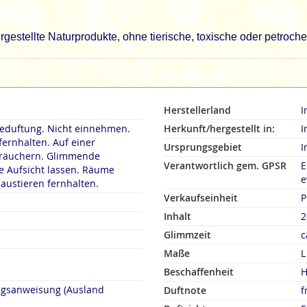
gestellte Naturprodukte, ohne tierische, toxische oder petroch
Herstellerland
I
duftung. Nicht einnehmen.
Herkunft/hergestellt in:
I
fernhalten. Auf einer
Ursprungsgebiet
I
rn. Glimmende
Verantwortlich gem. GPSR
E
 Aufsicht lassen. Räume
e
austieren fernhalten.
Verkaufseinheit
P
Inhalt
2
Glimmzeit
c
Maße
L
Beschaffenheit
H
ngsanweisung (Ausland
Duftnote
f