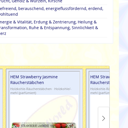
rucht, Gehölz & Wurzeln, Kirsche
efreiend, berauschend, energieflussfördernd, erdend,
ohltuend
nergie & Vitalität, Erdung & Zentrierung, Heilung &
ransformation, Ruhe & Entspannung, Sinnlichkeit &
erz
HEM Strawberry Jasmine
HEM Strawberry Van
Räucherstäbchen
Räucherstäbchen
Holzkohle-Räucherstäbchen · Holzkohle/-
Holzkohle-Räucherstäbche
mehl (parfümiert)
mehl (parfümiert)