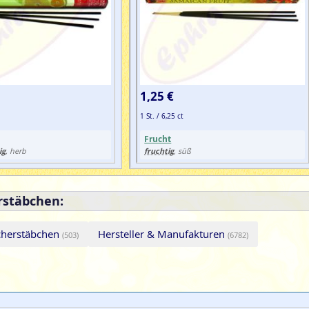
1,25 €
1 St. / 6,25 ct
Frucht
ig
fruchtig
, herb
, süß
rstäbchen:
herstäbchen
Hersteller & Manufakturen
(503)
(6782)