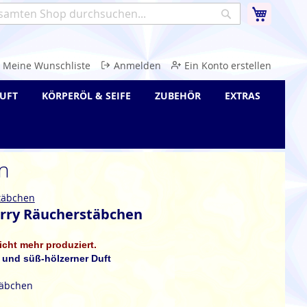
Warenk
Suche
e
Meine Wunschliste
Anmelden
Ein Konto erstellen
UFT
KÖRPERÖL & SEIFE
ZUBEHÖR
EXTRAS
n
täbchen
rry Räucherstäbchen
nicht mehr produziert.
r und süß-hölzerner Duft
täbchen