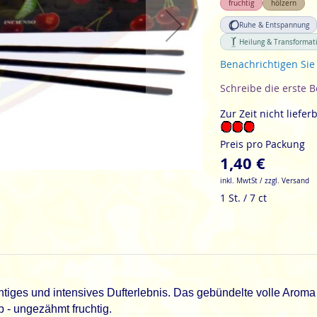
fruchtig
hölzern
Ruhe & Entspannung
Heilung & Transformat
Benachrichtigen Sie
Schreibe die erste 
Zur Zeit nicht liefer
Preis pro Packung
1,40 €
inkl. MwtSt / zzgl. Versand
1 St. / 7 ct
htiges und intensives Dufterlebnis. Das
gebündelte
volle Aroma 
 - ungezähmt fruchtig.