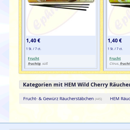
1,40 €
1,40 €
1 St. / 7 ct.
1 St. / 7 ct.
Frucht
Frucht
fruchtig
frucht
, süß
Citrus,
Kategorien mit HEM Wild Cherry Räuche
Frucht- & Gewürz Räucherstäbchen
HEM Räuc
(445)