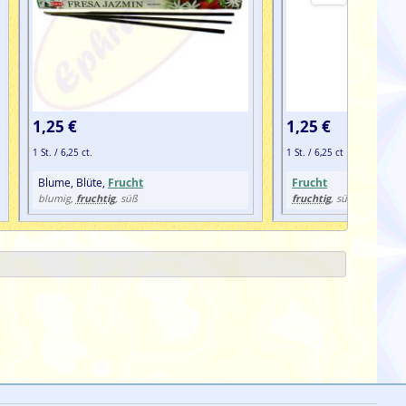
1,25 €
1,25 €
1 St. / 6,25 ct.
1 St. / 6,25 ct
Blume, Blüte,
Frucht
Frucht
fruchtig
fruchtig
blumig,
, süß
, süß, vanillig