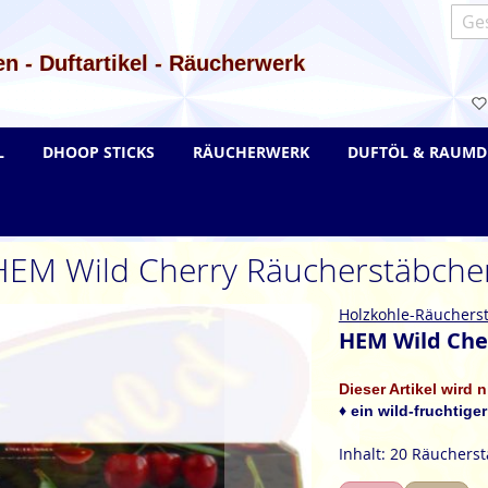
Such
n - Duftartikel - Räucherwerk
L
DHOOP STICKS
RÄUCHERWERK
DUFTÖL & RAUMD
HEM Wild Cherry Räucherstäbche
Holzkohle-Räuchers
HEM Wild Che
Dieser Artikel wird 
♦ ein wild-fruchtige
Inhalt: 20 Räuchers