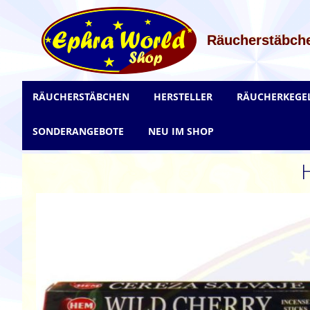
Zum
Inhalt
springen
Räucherstäbche
RÄUCHERSTÄBCHEN
HERSTELLER
RÄUCHERKEGE
SONDERANGEBOTE
NEU IM SHOP
Zum
Ende
der
Bildgalerie
springen