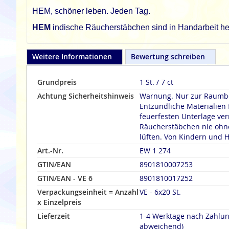
HEM, schöner leben. Jeden Tag.
HEM
indische Räucherstäbchen sind in Handarbeit her
Weitere Informationen
Bewertung schreiben
Grundpreis
1 St. / 7 ct
Achtung Sicherheitshinweis
Warnung. Nur zur Raumbe
Entzündliche Materialien 
feuerfesten Unterlage verräuche
Räucherstäbchen nie ohne
lüften. Von Kindern und H
Art.-Nr.
EW 1 274
GTIN/EAN
8901810007253
GTIN/EAN - VE 6
8901810017252
Verpackungseinheit = Anzahl
VE - 6x20 St.
x Einzelpreis
Lieferzeit
1-4 Werktage nach Zahlu
abweichend)