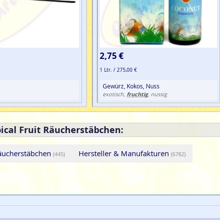
2,75 €
1 Ltr. / 275,00 €
Gewürz, Kokos, Nuss
fruchtig
exotisch,
, nussig
ical Fruit Räucherstäbchen:
äucherstäbchen
Hersteller & Manufakturen
(445)
(6782)