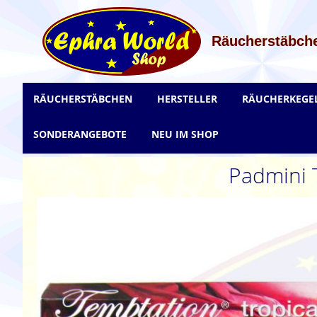
Zum
Inhalt
springen
Räucherstäbche
RÄUCHERSTÄBCHEN
HERSTELLER
RÄUCHERKEGE
SONDERANGEBOTE
NEU IM SHOP
Padmini 
Zum
Ende
der
Bildgalerie
springen