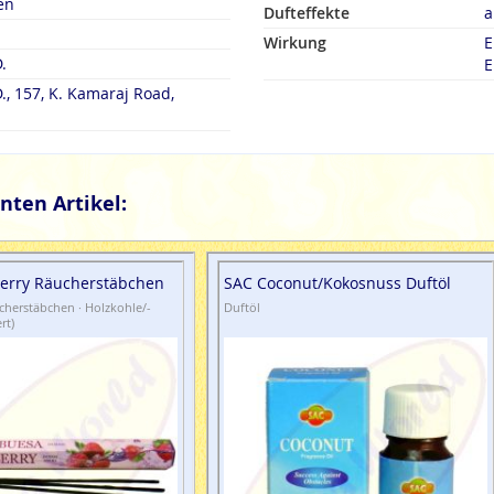
en
Dufteffekte
a
Wirkung
E
.
E
., 157, K. Kamaraj Road,
nten Artikel:
erry Räucherstäbchen
SAC Coconut/Kokosnuss Duftöl
herstäbchen · Holzkohle/-
Duftöl
rt)