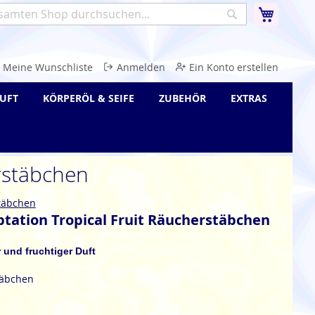
Warenk
Suche
e
Meine Wunschliste
Anmelden
Ein Konto erstellen
UFT
KÖRPERÖL & SEIFE
ZUBEHÖR
EXTRAS
rstäbchen
täbchen
tation Tropical Fruit Räucherstäbchen
r und fruchtiger Duft
täbchen