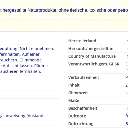
hergestellte Naturprodukte, ohne tierische, toxische oder pet
Herstellerland
I
duftung. Nicht einnehmen.
Herkunft/hergestellt in:
I
fernhalten. Auf einer
Country of Manufacture
I
rn. Glimmende
Verantwortlich gem. GPSR
E
 Aufsicht lassen. Räume
e
austieren fernhalten.
Verkaufseinheit
P
Inhalt
2
Glimmzeit
c
Maße
L
Beschaffenheit
H
ngsanweisung (Ausland
Duftnote
f
Duftrichtung
B