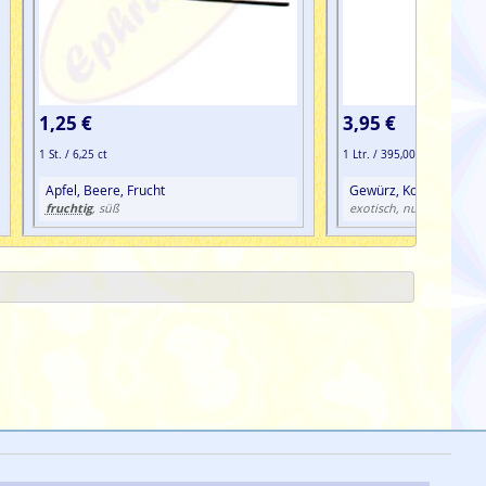
1,25 €
3,95 €
1 St. / 6,25 ct
1 Ltr. / 395,00 €
Apfel, Beere, Frucht
Gewürz, Kokos, Nuss, V
fruchtig
, süß
exotisch, nussig, süß, van