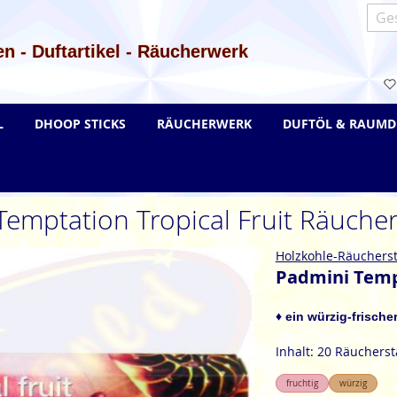
Such
n - Duftartikel - Räucherwerk
L
DHOOP STICKS
RÄUCHERWERK
DUFTÖL & RAUMD
Temptation Tropical Fruit Räuche
Holzkohle-Räuchers
Padmini Temp
♦ ein würzig-frische
Inhalt: 20 Räuchers
fruchtig
würzig