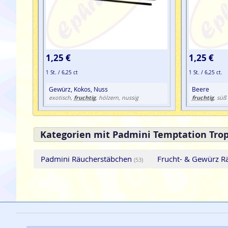
1,25 €
1,25 €
1 St. / 6,25 ct
1 St. / 6,25 ct.
Gewürz, Kokos, Nuss
Beere
fruchtig
fruchtig
exotisch,
, hölzern, nussig
, süß
Kategorien mit Padmini Temptation Trop
Padmini Räucherstäbchen
Frucht- & Gewürz R
(53)