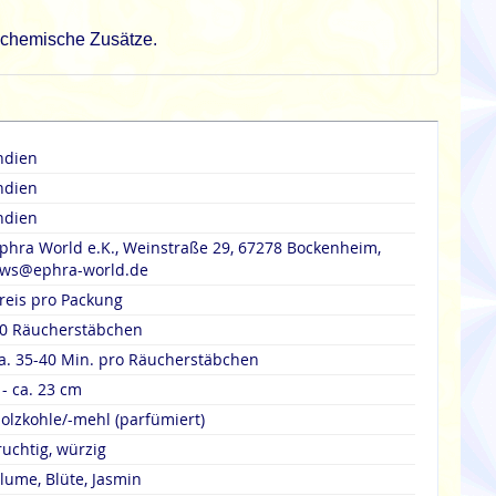
rochemische Zusätze.
ndien
ndien
ndien
phra World e.K., Weinstraße 29, 67278 Bockenheim,
ws@ephra-world.de
reis pro Packung
0 Räucherstäbchen
a. 35-40 Min. pro Räucherstäbchen
 - ca. 23 cm
olzkohle/-mehl (parfümiert)
ruchtig, würzig
lume, Blüte, Jasmin