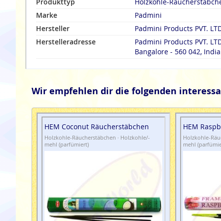
Produkttyp
Holzkohle-Räucherstäbch
Marke
Padmini
Hersteller
Padmini Products PVT. LTD
Herstelleradresse
Padmini Products PVT. LTD
Bangalore - 560 042, India
Wir empfehlen dir die folgenden interessa
HEM Coconut Räucherstäbchen
HEM Raspb
Holzkohle-Räucherstäbchen · Holzkohle/-
Holzkohle-Räuc
mehl (parfümiert)
mehl (parfümie