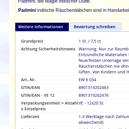
Padmini, die Magie indischer Düfte.
Padmini
indische Räucherstäbchen sind in Handarbeit 
Weitere Informationen
Bewertung schreiben
Grundpreis
1 St. / 7,5 ct
Achtung Sicherheitshinweis
Warnung. Nur zur Raumbe
Entzündliche Materialien 
feuerfesten Unterlage verräuche
Räucherstäbchen nie ohne
lüften. Von Kindern und H
Art.-Nr.
EW 6 034
GTIN/EAN
8901319202463
GTIN/EAN - VE 12
8901319202476
Verpackungseinheit = Anzahl
VE - 12x20 St.
x Einzelpreis
Lieferzeit
1-4 Werktage nach Zahlu
abweichend)