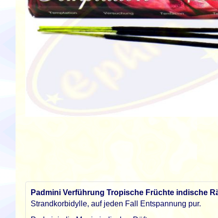
Zum
Anfang
der
Bildgalerie
springen
Padmini Verführung Tropische Früchte indische R
Strandkorbidylle, auf jeden Fall Entspannung pur.