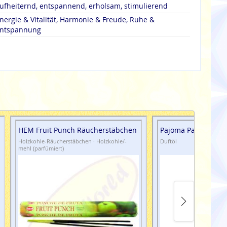
ufheiternd, entspannend, erholsam, stimulierend
nergie & Vitalität, Harmonie & Freude, Ruhe &
ntspannung
HEM Fruit Punch Räucherstäbchen
Pajoma Parfümöl Va
Holzkohle-Räucherstäbchen · Holzkohle/-
Duftöl
mehl (parfümiert)