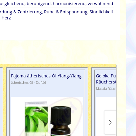
usgleichend, beruhigend, harmonisierend, verwöhnend
rdung & Zentrierung, Ruhe & Entspannung, Sinnlichkeit
 Herz
Pajoma ätherisches Öl Ylang-Ylang
Goloka Pure Darsh
Räucherstäbchen
ätherisches Öl · Duftöl
Masala Räucherstäbchen 