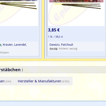
3,85 €
1 St. / 38,5 ct
e
, Kräuter, Lavendel,
Gewürz, Patchouli
harzig
, hölzern, würzig
 hölzern
rstäbchen :
hen
Hersteller & Manufakturen
(544)
(6782)