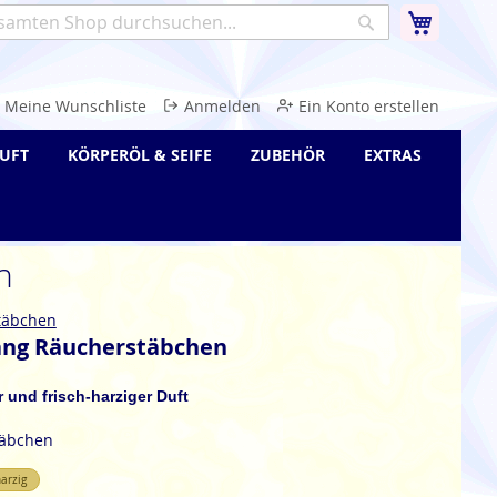
Warenk
Suche
e
Meine Wunschliste
Anmelden
Ein Konto erstellen
UFT
KÖRPERÖL & SEIFE
ZUBEHÖR
EXTRAS
n
täbchen
ang Räucherstäbchen
r und frisch-harziger Duft
täbchen
arzig