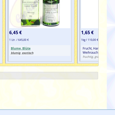
6,45 €
1,65 €
1 Ltr. / 645,00 €
1kg / 110,00 €
Blume, Blüte
Frucht, Harz, Orange,
Weihrauch & Copal
blumig
exotisch
,
fruchtig, grasig, orientali