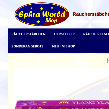
Zum
Inhalt
springen
Räucherstäbche
RÄUCHERSTÄBCHEN
HERSTELLER
RÄUCHERKEGE
SONDERANGEBOTE
NEU IM SHOP
Zum
Ende
der
Bildgalerie
springen