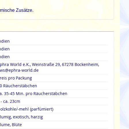
emische Zusätze.
ndien
ndien
ndien
phra World e.K., Weinstraße 29, 67278 Bockenheim,
ws@ephra-world.de
reis pro Packung
0 Räucherstäbchen
a. 35-45 Min. pro Räucherstäbchen
 - ca. 23cm
olzkohle/-mehl (parfümiert)
lumig, exotisch, harzig
lume, Blüte