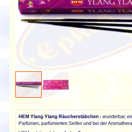
Zum
Anfang
der
HEM Ylang Ylang Räucherstäbchen -
wunderbar, ei
Bildgalerie
Parfümen, parfümierten Seifen und bei der Aromather
springen