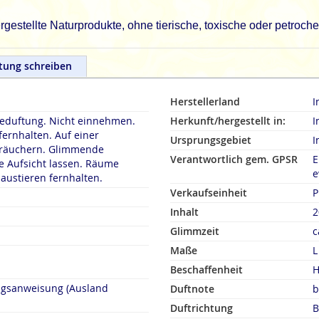
gestellte Naturprodukte, ohne tierische, toxische oder petroch
tung schreiben
Herstellerland
I
duftung. Nicht einnehmen.
Herkunft/hergestellt in:
I
fernhalten. Auf einer
Ursprungsgebiet
I
rn. Glimmende
Verantwortlich gem. GPSR
E
 Aufsicht lassen. Räume
e
austieren fernhalten.
Verkaufseinheit
P
Inhalt
2
Glimmzeit
c
Maße
L
Beschaffenheit
H
ngsanweisung (Ausland
Duftnote
b
Duftrichtung
B