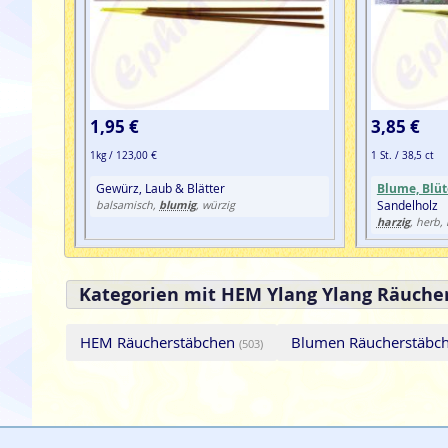
1,95 €
3,85 €
1kg / 123,00 €
1 St. / 38,5 ct
Gewürz, Laub & Blätter
Blume, Blüt
blumig
Sandelholz
balsamisch,
, würzig
harzig
, herb,
Kategorien mit HEM Ylang Ylang Räuche
HEM Räucherstäbchen
Blumen Räucherstäbc
(503)