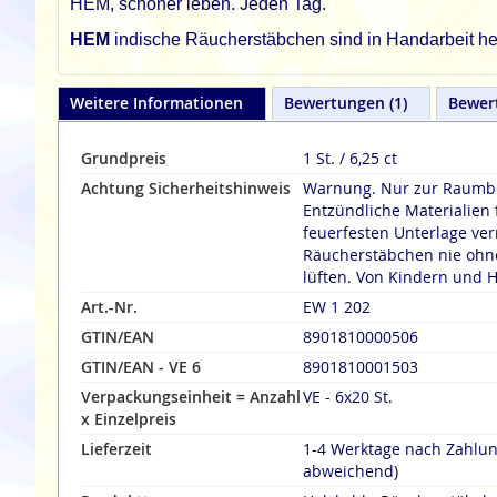
HEM, schöner leben. Jeden Tag.
HEM
indische Räucherstäbchen sind in Handarbeit her
Weitere Informationen
Bewertungen
1
Bewer
Grundpreis
1 St. / 6,25 ct
Achtung Sicherheitshinweis
Warnung. Nur zur Raumbe
Entzündliche Materialien 
feuerfesten Unterlage verräuche
Räucherstäbchen nie ohne
lüften. Von Kindern und H
Art.-Nr.
EW 1 202
GTIN/EAN
8901810000506
GTIN/EAN - VE 6
8901810001503
Verpackungseinheit = Anzahl
VE - 6x20 St.
x Einzelpreis
Lieferzeit
1-4 Werktage nach Zahlu
abweichend)