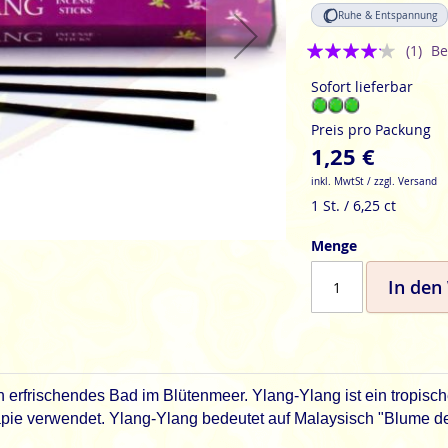
Ruhe & Entspannung
Bewertung:
(1)
Be
4
Sofort lieferbar
Preis pro Packung
1,25 €
inkl. MwtSt / zzgl. Versand
1 St. / 6,25 ct
Menge
In den
n erfrischendes Bad im Blütenmeer. Ylang-Ylang ist ein tropisc
apie verwendet. Ylang-Ylang bedeutet auf Malaysisch "Blume d