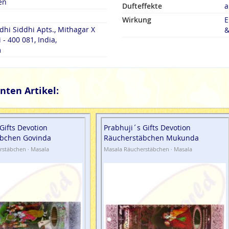
en
Dufteffekte
a
Wirkung
E
dhi Siddhi Apts., Mithagar X
&
- 400 081, India,
m
nten Artikel:
Gifts Devotion
Prabhuji´s Gifts Devotion
bchen Govinda
Räucherstäbchen Mukunda
rstäbchen · Masala
Masala Räucherstäbchen · Masala