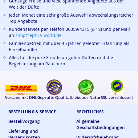
Günstige Preise und viele spannende Angebote aus der
Welt der Düfte
Jeden Monat eine sehr große Auswahl abwechslungsreicher
Top Angebote
Kundenservice per Telefon 06359/4315 (9-18) und per Mail
an
shop@ephra-world.de
Familienbetrieb mit über 45 Jahren gelebter Erfahrung als
Einzelhändler
Alles für die pure Freude an guten Düften und die
Begeisterung am Räuchern
Versand mit DHL
Geprüfte Qualität
Liebe zur Natur
SSL-verschlüsselt
BESTELLUNG & SERVICE
RECHTLICHES
Bestellvorgang
Allgemeine
Geschäftsbedingungen
Lieferung und
Versandkosten
Widerrufsbelehrung