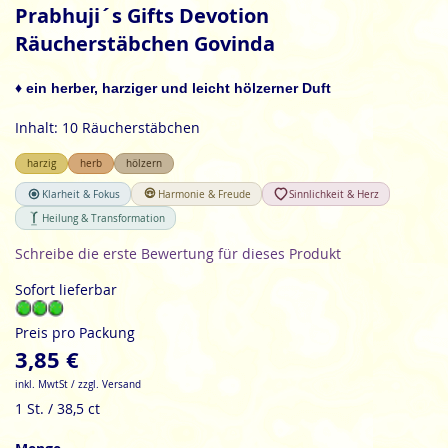
Anfang
Prabhuji´s Gifts Devotion
der
Räucherstäbchen Govinda
Bildgalerie
springen
♦ ein herber, harziger und leicht hölzerner Duft
Inhalt: 10 Räucherstäbchen
harzig
herb
hölzern
Klarheit & Fokus
Harmonie & Freude
Sinnlichkeit & Herz
Heilung & Transformation
Schreibe die erste Bewertung für dieses Produkt
Sofort lieferbar
Preis pro Packung
3,85 €
inkl. MwtSt / zzgl. Versand
1 St. / 38,5 ct