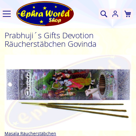
W
Suche
Prabhuji´s Gifts Devotion
Räucherstäbchen Govinda
Zum
Ende
der
Bildgalerie
springen
Zum
Masala Räucherstäbchen