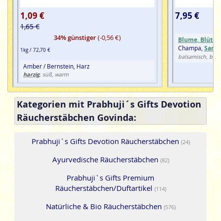
1,09 €
7,95 €
1,65 €
34% günstiger
(-0,56 €)
Blume, Blüte
,
Champa,
Sande
1kg / 72,70 €
balsamisch, blum
Amber / Bernstein, Harz
harzig
, süß, warm
Kategorien mit Prabhuji´s Gifts Devotion
Räucherstäbchen Govinda:
Prabhuji`s Gifts Devotion Räucherstäbchen
(24)
Ayurvedische Räucherstäbchen
(82)
Prabhuji`s Gifts Premium
Räucherstäbchen/Duftartikel
(114)
Natürliche & Bio Räucherstäbchen
(576)