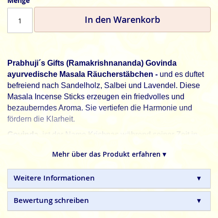
Menge
In den Warenkorb
Prabhuji´s Gifts (Ramakrishnananda) Govinda
ayurvedische Masala Räucherstäbchen -
und es duftet
befreiend nach Sandelholz, Salbei und Lavendel.
Diese
Masala Incense Sticks erzeugen ein friedvolles und
bezauberndes Aroma. Sie vertiefen die Harmonie und
fördern die Klarheit.
Govinda
, ist der Name Krishnas während seiner Zeit in
Vrindavana und während seiner Jugend, als er der beste
Mehr über das Produkt erfahren ▾
Freund der Gopas war. Er erobert die Herzen mit seinem
unschuldigen Lächeln, seinen verspielten Tricks und der
Weitere Informationen
Melodie seiner Flöte. Seine Eigenschaften sind: Freude
und Glück, Liebe zur Natur und allen lebenden Wesen.
Bewertung schreiben
Dies ist einer von 24 Düften der Devotion Serie, die
entworfen wurde um eine spirituelle Atmosphäre zu