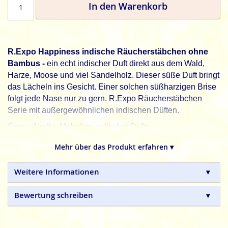
In den Warenkorb
R.Expo Happiness indische Räucherstäbchen ohne
Bambus -
ein echt indischer Duft direkt aus dem Wald,
Harze, Moose und viel Sandelholz. Dieser süße Duft bringt
das Lächeln ins Gesicht. Einer solchen süßharzigen Brise
folgt jede Nase nur zu gern.
R.Expo Räucherstäbchen
Serie mit außergewöhnlichen indischen Düften.
Song of India, Melodien indischer Düfte.
R.Expo - Song Of India
bambuslose Räucherstäbchen
Mehr über das Produkt erfahren ▾
sind in Handarbeit hergestellte Qualitätsprodukte.
(bls - bambuslos = ohne Bambusträgerhölzchen)
Weitere Informationen
Bewertung schreiben