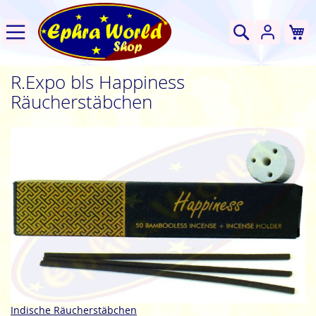
W
Suche
R.Expo bls Happiness
Räucherstäbchen
Zum
Ende
der
Bildgalerie
springen
Zum
Indische Räucherstäbchen