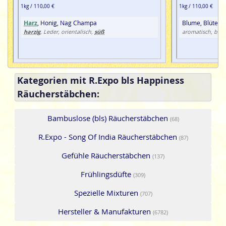
1kg / 110,00 €
1kg / 110,00 €
Harz
, Honig, Nag Champa
Blume, Blüte,
H
harzig
süß
, Leder, orientalisch,
aromatisch, blu
Kategorien mit R.Expo bls Happiness
Räucherstäbchen:
Bambuslose (bls) Räucherstäbchen
(68)
R.Expo - Song Of India Räucherstäbchen
(87)
Gefühle Räucherstäbchen
(137)
Frühlingsdüfte
(309)
Spezielle Mixturen
(707)
Hersteller & Manufakturen
(6782)