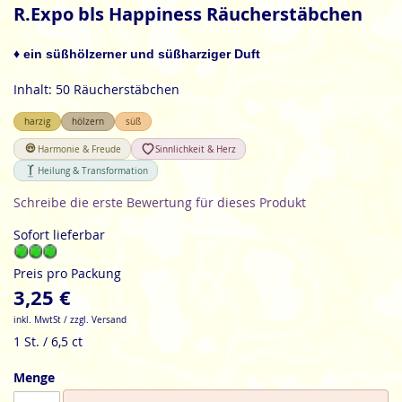
Anfang
R.Expo bls Happiness Räucherstäbchen
der
Bildgalerie
♦ ein süßhölzerner und süßharziger Duft
springen
Inhalt: 50 Räucherstäbchen
harzig
hölzern
süß
Harmonie & Freude
Sinnlichkeit & Herz
Heilung & Transformation
Schreibe die erste Bewertung für dieses Produkt
Sofort lieferbar
Preis pro Packung
3,25 €
inkl. MwtSt / zzgl. Versand
1 St. / 6,5 ct
Menge