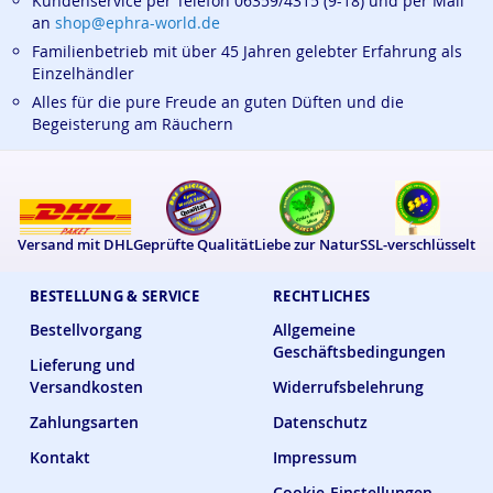
Kundenservice per Telefon 06359/4315 (9-18) und per Mail
an
shop@ephra-world.de
Familienbetrieb mit über 45 Jahren gelebter Erfahrung als
Einzelhändler
Alles für die pure Freude an guten Düften und die
Begeisterung am Räuchern
Versand mit DHL
Geprüfte Qualität
Liebe zur Natur
SSL-verschlüsselt
BESTELLUNG & SERVICE
RECHTLICHES
Bestellvorgang
Allgemeine
Geschäftsbedingungen
Lieferung und
Versandkosten
Widerrufsbelehrung
Zahlungsarten
Datenschutz
Kontakt
Impressum
Cookie-Einstellungen