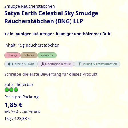
Zum
Smudge Räucherstäbchen
Anfang
Satya Earth Celestial Sky Smudge
der
Räucherstäbchen (BNG) LLP
Bildgalerie
springen
♦ ein laubiger, kräuteriger, blumiger und hölzerner Duft
Inhalt: 15g Räucherstäbchen
blumig
hölzern
kräuterig
Klarheit & Fokus
Meditation & Stille
Heilung & Transformation
Schreibe die erste Bewertung für dieses Produkt
Sofort lieferbar
Preis pro Packung
1,85 €
inkl. MwtSt / zzgl. Versand
1kg / 123,33 €