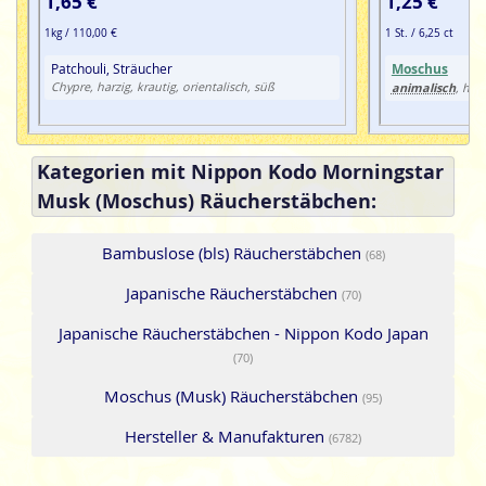
1,65 €
1,25 €
1kg / 110,00 €
1 St. / 6,25 ct
Patchouli, Sträucher
Moschus
Chypre, harzig, krautig, orientalisch, süß
animalisch
, har
Kategorien mit Nippon Kodo Morningstar
Musk (Moschus) Räucherstäbchen:
Bambuslose (bls) Räucherstäbchen
(68)
Japanische Räucherstäbchen
(70)
Japanische Räucherstäbchen - Nippon Kodo Japan
(70)
Moschus (Musk) Räucherstäbchen
(95)
Hersteller & Manufakturen
(6782)