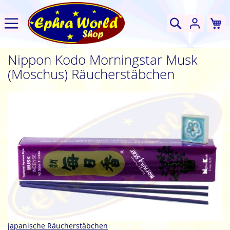
W
Suche
Nippon Kodo Morningstar Musk
(Moschus) Räucherstäbchen
Zum
Ende
der
Bildgalerie
springen
Zum
japanische Räucherstäbchen