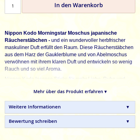
In den Warenkorb
Nippon Kodo Morningstar Moschus japanische
Räucherstäbchen -
und ein wundervoller herbfrischer
maskuliner Duft erfüllt den Raum. Diese Räucherstäbchen
aus dem Harz der Gauklerblume und von Abelmoschus
verwöhnen mit ihrem klaren Duft und entwickeln so wenig
Rauch und so viel Aroma.
Nippon Kodo Incense Sticks für mehr Liebe, Ruhe und
Entspannung.
Mehr über das Produkt erfahren ▾
Nippon Kodo
Mornigstar Räucherstäbchen aus Japan,
kreiert in den 1960er Jahren, sind aus 100% natürlichen
Weitere Informationen
Zutaten und in Handarbeit hergestellte Premium-Sticks.
Bewertung schreiben