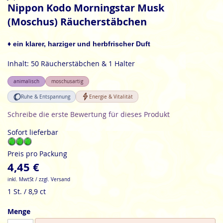
Anfang
Nippon Kodo Morningstar Musk
der
(Moschus) Räucherstäbchen
Bildgalerie
springen
♦ ein klarer, harziger und herbfrischer Duft
Inhalt: 50 Räucherstäbchen & 1 Halter
animalisch
moschusartig
Ruhe & Entspannung
Energie & Vitalität
Schreibe die erste Bewertung für dieses Produkt
Sofort lieferbar
Preis pro Packung
4,45 €
inkl. MwtSt / zzgl. Versand
1 St. / 8,9 ct
Menge